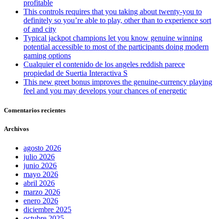
profitable
This controls requires that you taking about twenty-you to
definitely so you’re able to play, other than to experience sort
of and city
Typical jackpot champions let you know genuine winning
potential accessible to most of the participants doing modern
gaming options
Cualquier el contenido de los angeles reddish parece
propiedad de Suertia Interactiva S
This new greet bonus improves the genuine-currency playing
feel and you may develops your chances of energetic
Comentarios recientes
Archivos
agosto 2026
julio 2026
junio 2026
mayo 2026
abril 2026
marzo 2026
enero 2026
diciembre 2025
octubre 2025