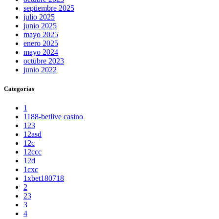
septiembre 2025
julio 2025
junio 2025
mayo 2025
enero 2025
mayo 2024
octubre 2023
junio 2022
Categorías
1
1188-betlive casino
123
12asd
12c
12ccc
12d
1cxc
1xbet180718
2
23
3
4