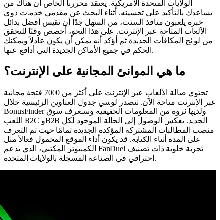
الولايات المتحدة الأمريكية، يعتقد محررنا الخاص أن هناك من
يساعدك بالتأكيد على تحسينه. أثناء البحث عن مقدمي خدمات ذوي
خبرة يلعبون منافذ السنت، من السهل جدًا أن نقيس أفضل بدائل
الألعاب المتاحة عبر الإنترنت. على هذا النحو، أخصص وقتًا للتحقق
من لوائح المكافآت الجديدة ثم أؤكد أنه يمكن أن يكون عادلاً ويمكنك
الحكم في جميع الأماكن الجديدة التي أدافع عنها.
ما هي الموانئ المجانية على الإنترنت؟
تحتوي صالة الألعاب عبر الإنترنت على أكثر من 7000 فتحة مجانية
عبر الإنترنت متاحة الآن. تتصدر لوسي جدول العناوين الرئيسية خلال
BonusFinder ولديها ثروة من المعلومات الحقيقية وستعرف سوق
اللعب B2C وB2B الجديد. يعكس الوصول إلى الحالة الموجود لكل
منصب المطالبات المشتركة المؤكدة الجديدة تمامًا حيث تم التعرف
على المدة أثناء الكتابة. قد يكون أداء الموقع المحمول فعالاً مثل
الكمبيوتر المكتبي، الذي يدعم FanDuel تجربة خلوية ذات تصنيف
احترافي في الصناعة المسجلة بالولايات المتحدة.