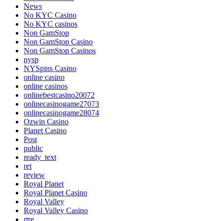
News
No KYC Casino
No KYC casinos
Non GamStop
Non GamStop Casino
Non GamStop Casinos
nysp
NYSpins Casino
online casino
online casinos
onlinebestcasino20072
onlinecasinogame27073
onlinecasinogame28074
Ozwin Casino
Planet Casino
Post
public
ready_text
ret
review
Royal Planet
Royal Planet Casino
Royal Valley
Royal Valley Casino
rtre