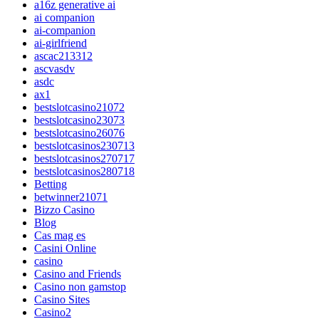
a16z generative ai
ai companion
ai-companion
ai-girlfriend
ascac213312
ascvasdv
asdc
ax1
bestslotcasino21072
bestslotcasino23073
bestslotcasino26076
bestslotcasinos230713
bestslotcasinos270717
bestslotcasinos280718
Betting
betwinner21071
Bizzo Casino
Blog
Cas mag es
Casini Online
casino
Casino and Friends
Casino non gamstop
Casino Sites
Casino2