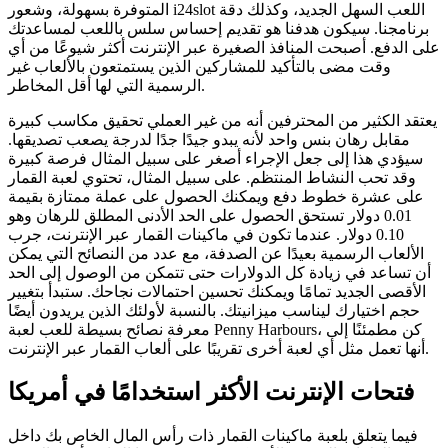
المتوفرة بسهولة، وشعور i24slot اللعب السهل الجديد، وكذلك دقة
برنامجنا. سيكون هدفنا هو تقديم إحساس سلس باللعب لمساعدتك
على الدفع. أصبحت المنافذ الصغيرة عبر الإنترنت أكثر شيوعًا من أي
وقت مضى بالتأكيد للمشاركين الذين يستمتعون بالألعاب غير
الرسمية التي لها أقل المخاطر.
يعتقد الكثير من المحترفين أنه من غير العملي تحقيق مكاسب كبيرة
مقابل رهان بنس واحد لأنه يبدو جيدًا جدًا لدرجة يصعب تصديقها.
سيؤدي هذا إلى جعل الإجراء أصغر على سبيل المثال فرصة كبيرة
وقد تحب النشاط المنتظم. على سبيل المثال، تحتوي لعبة القمار
على عشرة خطوط دفع ويمكنك الحصول على عملة ممتازة بقيمة
0.01 دولار تستحق الحصول على الحد الأدنى المطلق للرهان وهو
0.10 دولار. عندما تكون في ماكينات القمار عبر الإنترنت، جرب
الألعاب الرسمية بعيدًا عن الصدفة، مع عدد من النصائح التي يمكن
أن تساعد في زيادة كل الدولارات حتى تتمكن من الوصول إلى الحد
الأقصى الجديد تمامًا ويمكنك تحسين احتمالات نجاحك. ستبدأ بتغيير
حجم اختيارك ليناسب ميزانيتك. بالنسبة لأولئك الذين يريدون أيضًا
معرفة نصائح بسيطة للعب لعبة Penny Harbours، كن مطمئنًا إلى
أنها تعمل مثل أي لعبة أخرى تقريبًا على ألعاب القمار عبر الإنترنت.
فتحات الإنترنت الأكثر استخدامًا في أمريكا
فيما يتعلق بلعبة ماكينات القمار ذات رأس المال الخاص بك داخل