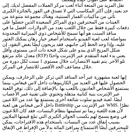
نقل المزيد من المتعة أثناء لعب مركز العملات المفضل لديك. إلى
حد بعيد، فإن أكثر المكاسب التي لا تصدق في الفوز بالجائزة الكبرى
تأتي من ماكينات القمار السنتية، وهناك مجموعة متنوعة من
العينات من المحترفين ذوي المراكز السعيدة الذين حصلوا على
دفعات كبيرة فقط من خلال اللعب بعدد من الدولارات. أفضل ما في
منافذ السنت هو أنها تسمح للأشخاص ذوي الميزانية المحدودة
بمواصلة لعب لعبة الفيديو باستخدام أصغر خيار رهان يمكنك العثور
عليه، وإذا وجد الحظ إلى جانبهم، فقد يربحون أيضًا بعض النقود. إن
شكل المزيج الذي يبدو على شكل فتحة ذات أدنى مستوى وأقل
معدل عائد مرتفع (RTP) يعني بدء لعبة المتقدم عبر الإنترنت واحدًا
تلو الآخر. يتم تقييد الانتصارات خلال مستوى 1 سنت لكل دورة من
خلال مضاعف الحد الأقصى للانتصار في المركز.
إنها لعبة مشهورة عبر أحد المنافذ التي تركز على الزخارف، ويمكن
الحصول عليها في العديد من الكازينوهات داخل لاس فيغاس، بينما
يستمتع الأشخاص العاديون باللعب بها. بالإضافة إلى ذلك، توفر اللعبة
عبر الإنترنت بنية كتابية مذهلة وتحتوي على تقنية غمر الأعصاب
أيضًا. لعبة فيديو سلوت شائعة أخرى يستمتع بها عدد من اللاعبين
داخل لاس فيجاس هي لعبة Battleship عبر الإنترنت من WMS. نظرًا
لأن هذه اللعبة ربما تم تسليمها بنظام البنسات، فقد كان اللاعبون
في وضع يسمح لهم بكسب الجوائز الكبرى التي تبلغ قيمتها الملايين
بسبب إنفاق عدد من البنسات. باستخدام هذه الاقتراحات، يمكن
للمحترفين أيضًا الاستمتاع بمرافئ المائة بدلاً من الإفراط في الإنفاق