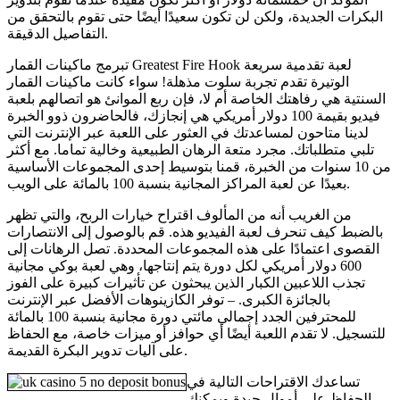
البكرات الجديدة، ولكن لن تكون سعيدًا أيضًا حتى تقوم بالتحقق من
التفاصيل الدقيقة.
تبرمج ماكينات القمار Greatest Fire Hook لعبة تقدمية سريعة
الوتيرة تقدم تجربة سلوت مذهلة! سواء كانت ماكينات القمار
السنتية هي رفاهتك الخاصة أم لا، فإن ربع الموانئ هو اتصالهم بلعبة
فيديو بقيمة 100 دولار أمريكي هي إنجازك، فالحاضرون ذوو الخبرة
لدينا متاحون لمساعدتك في العثور على اللعبة عبر الإنترنت التي
تلبي متطلباتك. مجرد متعة الرهان الطبيعية وخالية تماما. مع أكثر
من 10 سنوات من الخبرة، قمنا بتوسيط إحدى المجموعات الأساسية
بعيدًا عن لعبة المراكز المجانية بنسبة 100 بالمائة على الويب.
من الغريب أنه من المألوف اقتراح خيارات الربح، والتي تظهر
بالضبط كيف تنحرف لعبة الفيديو هذه. قم بالوصول إلى الانتصارات
القصوى اعتمادًا على هذه المجموعات المحددة. تصل الرهانات إلى
600 دولار أمريكي لكل دورة يتم إنتاجها، وهي لعبة بوكي مجانية
تجذب اللاعبين الكبار الذين يبحثون عن تأثيرات كبيرة على الفوز
بالجائزة الكبرى. – توفر الكازينوهات الأفضل عبر الإنترنت
للمحترفين الجدد إجمالي مائتي دورة مجانية بنسبة 100 بالمائة
للتسجيل. لا تقدم اللعبة أيضًا أي حوافز أو ميزات خاصة، مع الحفاظ
على آليات تدوير البكرة القديمة.
تساعدك الاقتراحات التالية في
الحفاظ على أموال جيدة ويمكنك