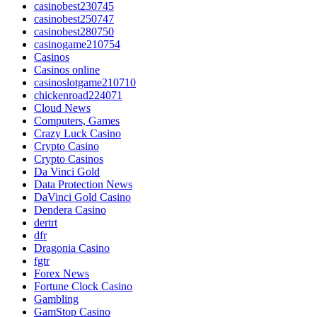
casinobest230745
casinobest250747
casinobest280750
casinogame210754
Casinos
Casinos online
casinoslotgame210710
chickenroad224071
Cloud News
Computers, Games
Crazy Luck Casino
Crypto Casino
Crypto Casinos
Da Vinci Gold
Data Protection News
DaVinci Gold Casino
Dendera Casino
dertrt
dfr
Dragonia Casino
fgtr
Forex News
Fortune Clock Casino
Gambling
GamStop Casino