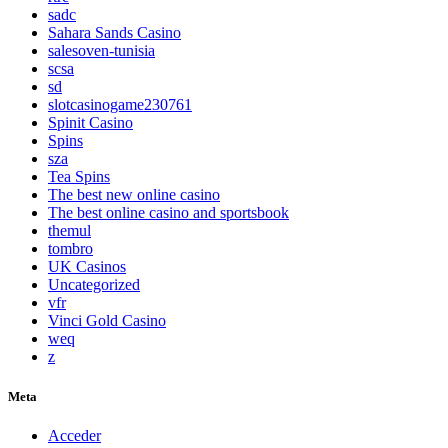
sadc
Sahara Sands Casino
salesoven-tunisia
scsa
sd
slotcasinogame230761
Spinit Casino
Spins
sza
Tea Spins
The best new online casino
The best online casino and sportsbook
themul
tombro
UK Casinos
Uncategorized
vfr
Vinci Gold Casino
weq
z
Meta
Acceder