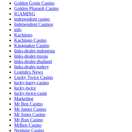
Golden Genie Casino
Golden Pharaoh Casino
IGAMING
independent casino
Independent Casinos
info
Kachingo
Kachingo Casino
Kingmaker Casino
links-dealer-indonesia
links-dealer-russia
links-dealer-thailand
links-dealer-turkey
Logistics News
Lucky Twice Casino
lucky-barry-casino
lucky-twice
lucky-twice-casin
Marketing
Mr Ben Casino
Mr James Casino
Mr Jones Casino
Mr Run Casino
MrBen Casino
Neptune Casino