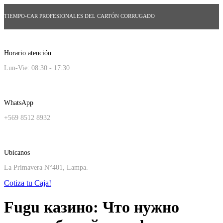
TIEMPO-CAR PROFESIONALES DEL CARTÓN CORRUGADO
Horario atención
Lun-Vie: 08:30 - 17:30
WhatsApp
+569 8512 8932
Ubícanos
La Primavera N°401, Lampa.
Cotiza tu Caja!
Fugu казино: Что нужно