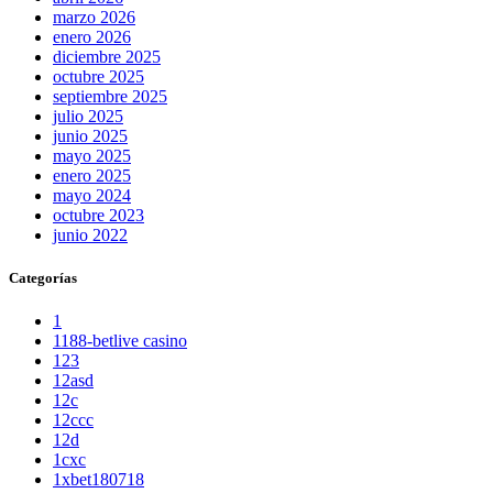
marzo 2026
enero 2026
diciembre 2025
octubre 2025
septiembre 2025
julio 2025
junio 2025
mayo 2025
enero 2025
mayo 2024
octubre 2023
junio 2022
Categorías
1
1188-betlive casino
123
12asd
12c
12ccc
12d
1cxc
1xbet180718