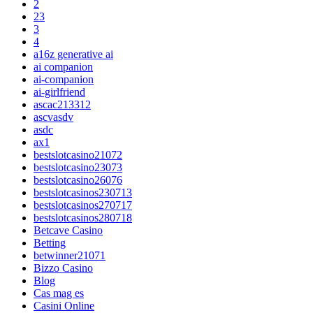
2
23
3
4
a16z generative ai
ai companion
ai-companion
ai-girlfriend
ascac213312
ascvasdv
asdc
ax1
bestslotcasino21072
bestslotcasino23073
bestslotcasino26076
bestslotcasinos230713
bestslotcasinos270717
bestslotcasinos280718
Betcave Casino
Betting
betwinner21071
Bizzo Casino
Blog
Cas mag es
Casini Online