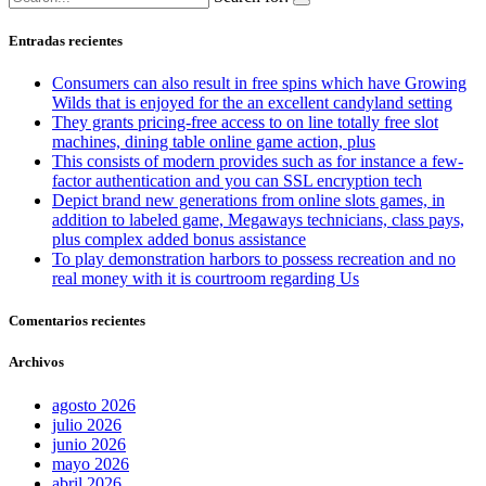
Entradas recientes
Consumers can also result in free spins which have Growing
Wilds that is enjoyed for the an excellent candyland setting
They grants pricing-free access to on line totally free slot
machines, dining table online game action, plus
This consists of modern provides such as for instance a few-
factor authentication and you can SSL encryption tech
Depict brand new generations from online slots games, in
addition to labeled game, Megaways technicians, class pays,
plus complex added bonus assistance
To play demonstration harbors to possess recreation and no
real money with it is courtroom regarding Us
Comentarios recientes
Archivos
agosto 2026
julio 2026
junio 2026
mayo 2026
abril 2026