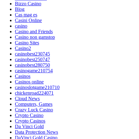
Bizzo Casino
Blog
Cas mag es
Casini Online
casino
Casino and Friends
Casino non gamstop
Casino Sites
Casino2
casinobest230745
casinobest250747
casinobest280750
casinogame210754
Casinos
Casinos online
casinoslotgame210710
chickenroad224071
Cloud News
Computers, Games
Crazy Luck Casino
Crypto Casino
Crypto Casinos
Da Vinci Gold
Data Protection News
DaVinci Gold Casino