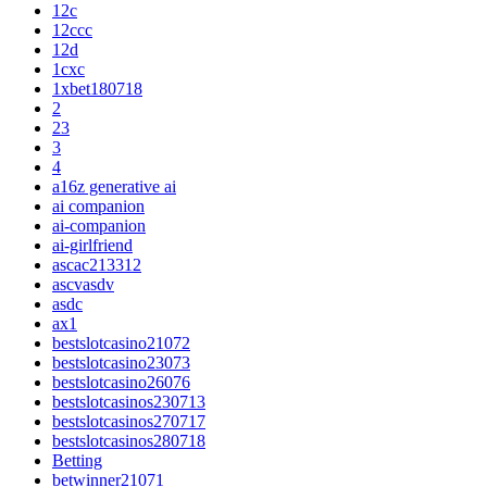
12c
12ccc
12d
1cxc
1xbet180718
2
23
3
4
a16z generative ai
ai companion
ai-companion
ai-girlfriend
ascac213312
ascvasdv
asdc
ax1
bestslotcasino21072
bestslotcasino23073
bestslotcasino26076
bestslotcasinos230713
bestslotcasinos270717
bestslotcasinos280718
Betting
betwinner21071