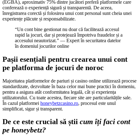
(EGBA), aproximativ
75%
dintre jucători preferă platformele care
conferează o experiență sigură și transparentă. De aceea,
înregistrarea corectă și folosirea unui cont personal sunt cheia unei
experiențe plăcute și responsabilizate.
“Un cont bine gestionat nu doar că facilitează accesul
rapid la jocuri, dar și protejează împotriva fraudelor și a
accesului neautorizat.” — Expert în securitatea datelor
în domeniul jocurilor online
Pașii esențiali pentru crearea unui cont
pe platforma de jocuri de noroc
Majoritatea platformelor de pariuri și casino online utilizează procese
standardizate, dezvoltate în baza celor mai bune practici în domeniu,
pentru a asigura atât conformitatea legală, cât și experiența
utilizatorului. Cu toate acestea, fiecare site are particularitățile sale.
În cazul platformei
honeybetzcasino.ro
, procesul este unul
simplificat, sigur și transparent.
De ce este crucial să știi
cum îți faci cont
pe honeybetz?