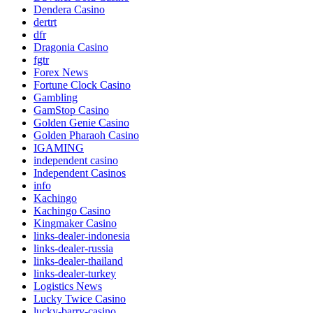
Dendera Casino
dertrt
dfr
Dragonia Casino
fgtr
Forex News
Fortune Clock Casino
Gambling
GamStop Casino
Golden Genie Casino
Golden Pharaoh Casino
IGAMING
independent casino
Independent Casinos
info
Kachingo
Kachingo Casino
Kingmaker Casino
links-dealer-indonesia
links-dealer-russia
links-dealer-thailand
links-dealer-turkey
Logistics News
Lucky Twice Casino
lucky-barry-casino