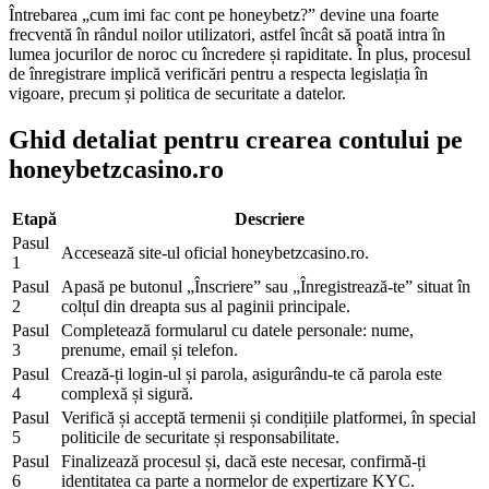
Întrebarea „cum imi fac cont pe honeybetz?” devine una foarte
frecventă în rândul noilor utilizatori, astfel încât să poată intra în
lumea jocurilor de noroc cu încredere și rapiditate. În plus, procesul
de înregistrare implică verificări pentru a respecta legislația în
vigoare, precum și politica de securitate a datelor.
Ghid detaliat pentru crearea contului pe
honeybetzcasino.ro
Etapă
Descriere
Pasul
Accesează site-ul oficial honeybetzcasino.ro.
1
Pasul
Apasă pe butonul „Înscriere” sau „Înregistrează-te” situat în
2
colțul din dreapta sus al paginii principale.
Pasul
Completează formularul cu datele personale: nume,
3
prenume, email și telefon.
Pasul
Crează-ți login-ul și parola, asigurându-te că parola este
4
complexă și sigură.
Pasul
Verifică și acceptă termenii și condițiile platformei, în special
5
politicile de securitate și responsabilitate.
Pasul
Finalizează procesul și, dacă este necesar, confirmă-ți
6
identitatea ca parte a normelor de expertizare KYC.