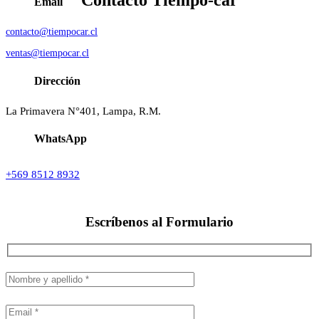
Contacto
Tiempo-car
Email
contacto@tiempocar.cl
ventas@tiempocar.cl
Dirección
La Primavera N°401, Lampa, R.M.
WhatsApp
+569 8512 8932
Escríbenos al
Formulario