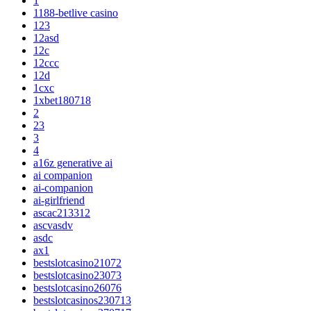
1
1188-betlive casino
123
12asd
12c
12ccc
12d
1cxc
1xbet180718
2
23
3
4
a16z generative ai
ai companion
ai-companion
ai-girlfriend
ascac213312
ascvasdv
asdc
ax1
bestslotcasino21072
bestslotcasino23073
bestslotcasino26076
bestslotcasinos230713