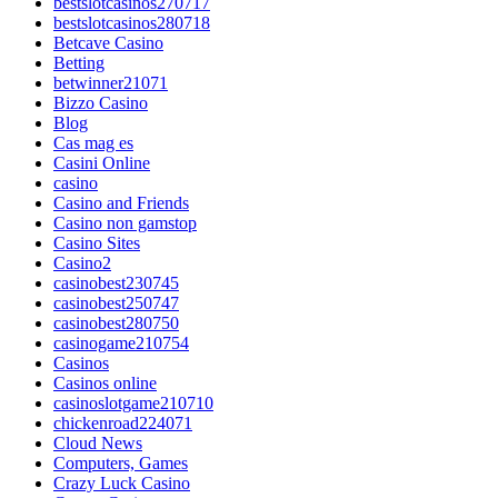
bestslotcasinos270717
bestslotcasinos280718
Betcave Casino
Betting
betwinner21071
Bizzo Casino
Blog
Cas mag es
Casini Online
casino
Casino and Friends
Casino non gamstop
Casino Sites
Casino2
casinobest230745
casinobest250747
casinobest280750
casinogame210754
Casinos
Casinos online
casinoslotgame210710
chickenroad224071
Cloud News
Computers, Games
Crazy Luck Casino