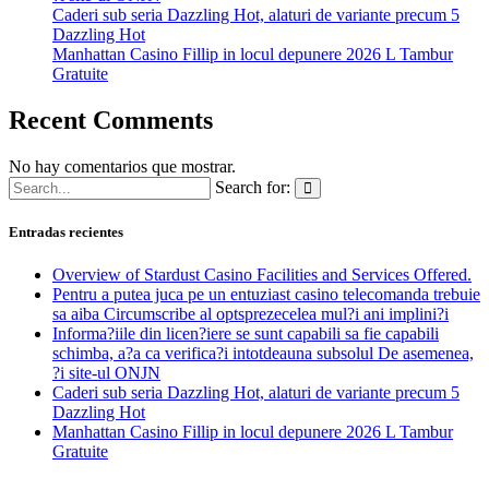
Caderi sub seria Dazzling Hot, alaturi de variante precum 5
Dazzling Hot
Manhattan Casino Fillip in locul depunere 2026 L Tambur
Gratuite
Recent Comments
No hay comentarios que mostrar.
Search for:
Entradas recientes
Overview of Stardust Casino Facilities and Services Offered.
Pentru a putea juca pe un entuziast casino telecomanda trebuie
sa aiba Circumscribe al optsprezecelea mul?i ani implini?i
Informa?iile din licen?iere se sunt capabili sa fie capabili
schimba, a?a ca verifica?i intotdeauna subsolul De asemenea,
?i site-ul ONJN
Caderi sub seria Dazzling Hot, alaturi de variante precum 5
Dazzling Hot
Manhattan Casino Fillip in locul depunere 2026 L Tambur
Gratuite