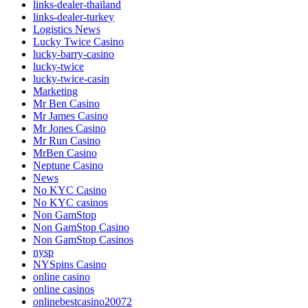
links-dealer-thailand
links-dealer-turkey
Logistics News
Lucky Twice Casino
lucky-barry-casino
lucky-twice
lucky-twice-casin
Marketing
Mr Ben Casino
Mr James Casino
Mr Jones Casino
Mr Run Casino
MrBen Casino
Neptune Casino
News
No KYC Casino
No KYC casinos
Non GamStop
Non GamStop Casino
Non GamStop Casinos
nysp
NYSpins Casino
online casino
online casinos
onlinebestcasino20072