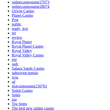
onlinecasinogame27073
onlinecasinogame28074
Ozwin Casino
Planet Casino
Post
public
ready_text
ret
review
Royal Planet
Royal Planet Casino
Royal Valley
Royal Valley Casino
rtre
sadc
Sahara Sands Casino
salesoven-tunisia
scsa
sd
slotcasinogame230761
Spinit Casino
Spins
sza
Tea Spins
The best new online casino