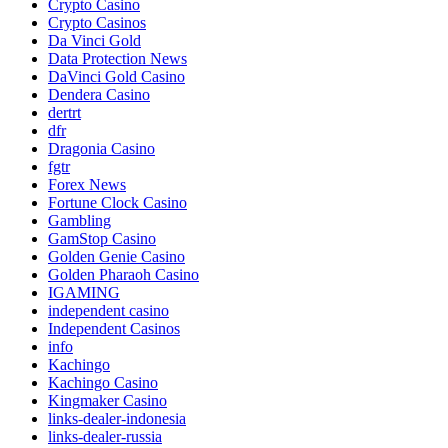
Crypto Casino
Crypto Casinos
Da Vinci Gold
Data Protection News
DaVinci Gold Casino
Dendera Casino
dertrt
dfr
Dragonia Casino
fgtr
Forex News
Fortune Clock Casino
Gambling
GamStop Casino
Golden Genie Casino
Golden Pharaoh Casino
IGAMING
independent casino
Independent Casinos
info
Kachingo
Kachingo Casino
Kingmaker Casino
links-dealer-indonesia
links-dealer-russia