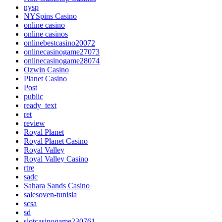
nysp
NYSpins Casino
online casino
online casinos
onlinebestcasino20072
onlinecasinogame27073
onlinecasinogame28074
Ozwin Casino
Planet Casino
Post
public
ready_text
ret
review
Royal Planet
Royal Planet Casino
Royal Valley
Royal Valley Casino
rtre
sadc
Sahara Sands Casino
salesoven-tunisia
scsa
sd
slotcasinogame230761