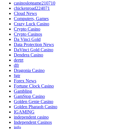
casinoslotgame210710
chickenroad224071
Cloud News
Computers, Games
Crazy Luck Casino
Crypto Casino
Crypto Casinos
Da Vinci Gold
Data Protection News
DaVinci Gold Casino
Dendera Casino
dertrt
dfr
Dragonia Casino
fgtr
Forex News
Fortune Clock Casino
Gambling
GamStop Casino
Golden Genie Casino
Golden Pharaoh Casino
IGAMING
independent casino
Independent Casinos
info