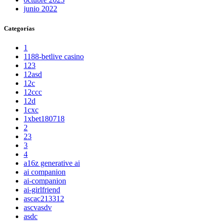
junio 2022
Categorías
1
1188-betlive casino
123
12asd
12c
12ccc
12d
1cxc
1xbet180718
2
23
3
4
a16z generative ai
ai companion
ai-companion
ai-girlfriend
ascac213312
ascvasdv
asdc