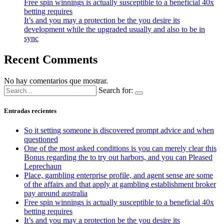
Free spin winnings is actually susceptible to a beneficial 40x
betting requires
It’s and you may a protection be the you desire its
development while the upgraded usually and also to be in
sync
Recent Comments
No hay comentarios que mostrar.
Search for:
Entradas recientes
So it setting someone is discovered prompt advice and when
questioned
One of the most asked conditions is you can merely clear this
Bonus regarding the to try out harbors, and you can Pleased
Leprechaun
Place, gambling enterprise profile, and agent sense are some
of the affairs and that apply at gambling establishment broker
pay around australia
Free spin winnings is actually susceptible to a beneficial 40x
betting requires
It’s and you may a protection be the you desire its