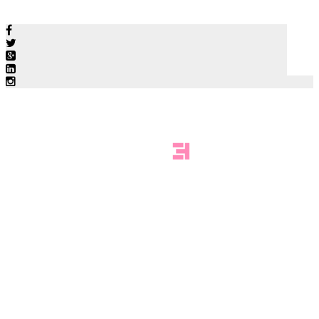
Diseño y desarrollo Web: