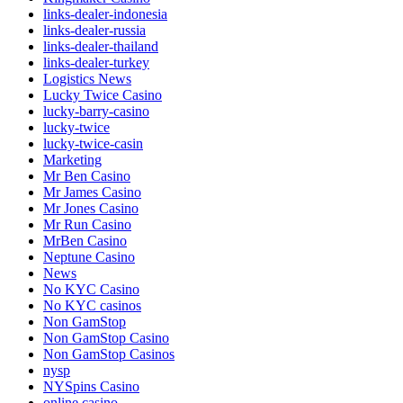
links-dealer-indonesia
links-dealer-russia
links-dealer-thailand
links-dealer-turkey
Logistics News
Lucky Twice Casino
lucky-barry-casino
lucky-twice
lucky-twice-casin
Marketing
Mr Ben Casino
Mr James Casino
Mr Jones Casino
Mr Run Casino
MrBen Casino
Neptune Casino
News
No KYC Casino
No KYC casinos
Non GamStop
Non GamStop Casino
Non GamStop Casinos
nysp
NYSpins Casino
online casino