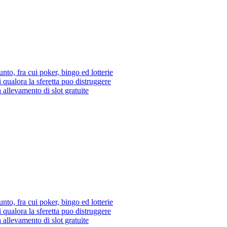
nto, fra cui poker, bingo ed lotterie
i qualora la sferetta puo distruggere
a allevamento di slot gratuite
nto, fra cui poker, bingo ed lotterie
i qualora la sferetta puo distruggere
a allevamento di slot gratuite