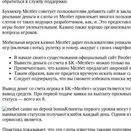
обратиться в службу поддержки.
Букмекер Мелбет советует пользователям добавить сайт в закл
реальные деньги в слоты от Мелбет привлекает многих пользов
слотов от таких ведущих разработчиков, как, и. Это предостав
игры более увлекательным. Казино также хорошо организовало
вопросы игроков.
Мобильная версия казино Мелбет дарит пользователям уникал
игр (включая слоты), рулетку и покер, аккурат с своих смарт
В начале своего существования официальный сайт Риобет 
Вывести деньги со счета в БК «Мелбет» можно только на 
Примечательно, что казино Мелбет предлагает широкий в
Таким образом, вам не придется вручную искать новые с
Следует подчеркнуть, что вы сможете избежать поиска з
Вывод денег со счета игрока в БК «Мелбет» осуществляется тол
вывод средств. При первой подаче заявки на выплату призовых
статуса — всего их 8.
Клиенты первого уровня могут п
наивысшим статусом получают кэшбэк каждый день. Одним из
сервисов), является.
Практика показывает, что эти слоты известны такими популярны