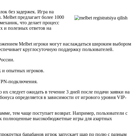
лок без задержек. Игра на
 Melbet предлагает более 1000
механик, что делает процесс
х и полезных ответов на
ложением Melbet игроки могут наслаждаться широким выбором
беспечивает круглосуточную поддержку пользователей.
России.
к и опытных игроков.
 VPN-подключения.
 их следует ожидать в течение 3 дней после подачи заявки на
бонуса определяется в зависимости от игрового уровня VIP-
амме, тем чаще поступает возврат. Например, пользователи с
ак полноценные высокобюджетные игры для азартных
 прокрутки барабанов игрок запускает шар по полю с разным