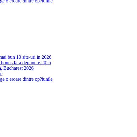
ge o eroare dintre op?iunile
mai bun 10 site-uri in 2026
 bonus fara depunere 2025
a, Bucharest 2026
te
ge o eroare dintre op?iunile