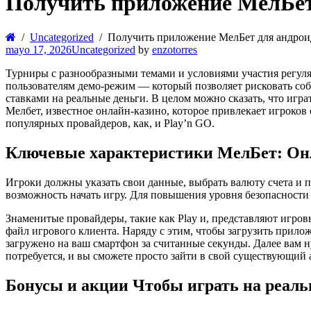
Получить приложение МелБет 
Uncategorized
Получить приложение МелБет для андроид
mayo 17, 2026
Uncategorized
by
enzotorres
Турниры с разнообразными темами и условиями участия регуляр
пользователям демо-режим — который позволяет рисковать соб
ставками на реальные деньги.
В целом можно сказать, что игр
Мелбет, известное онлайн-казино, которое привлекает игроков
популярных провайдеров, как, и Play’n GO.
Ключевые характеристики МелБет: Онл
Игроки должны указать свои данные, выбрать валюту счета и 
возможность начать игру. Для повышения уровня безопаснос
Знаменитые провайдеры, такие как Play и, представляют игро
файл игрового клиента. Наряду с этим, чтобы загрузить прил
загружено на ваш смартфон за считанные секунды. Далее вам н
потребуется, и вы сможете просто зайти в свой существующий а
Бонусы и акции Чтобы играть на реальн