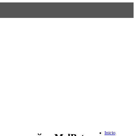
Inicio