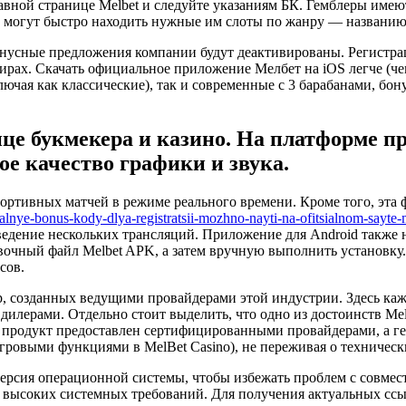
лавной странице Melbet и следуйте указаниям БК. Гемблеры имею
и могут быстро находить нужные им слоты по жанру — названию 
онусные предложения компании будут деактивированы. Регистрац
ирах. Скачать официальное приложение Мелбет на iOS легче (чем
включая как классические), так и современные с 3 барабанами,
це букмекера и казино. На платформе пр
ое качество графики и звука.
ртивных матчей в режиме реального времени. Кроме того, эта 
lnye-bonus-kody-dlya-registratsii-mozhno-nayti-na-ofitsialnom-sayte
ение нескольких трансляций. Приложение для Android также не 
вочный файл Melbet APK, а затем вручную выполнить установку.
сов.
р, созданных ведущими провайдерами этой индустрии. Здесь ка
илерами. Отдельно стоит выделить, что одно из достоинств Mel
продукт предоставлен сертифицированными провайдерами, а ген
гровыми функциями в MelBet Casino), не переживая о техническ
версия операционной системы, чтобы избежать проблем с совме
 высоких системных требований. Для получения актуальных ссы