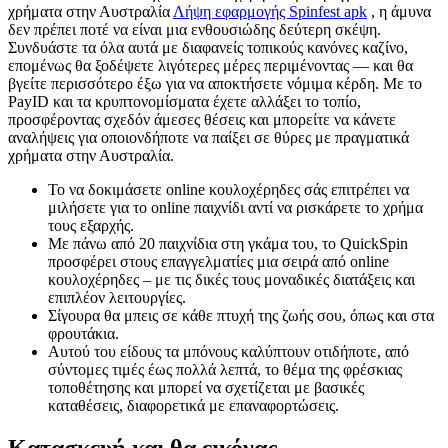
χρήματα στην Αυστραλία
Λήψη εφαρμογής Spinfest apk
, η άμυνα
δεν πρέπει ποτέ να είναι μια ενθουσιώδης δεύτερη σκέψη.
Συνδυάστε τα όλα αυτά με διαφανείς τοπικούς κανόνες καζίνο,
επομένως θα ξοδέψετε λιγότερες μέρες περιμένοντας — και θα
βγείτε περισσότερο έξω για να αποκτήσετε νόμιμα κέρδη.
Με το
PayID και τα κρυπτονομίσματα έχετε αλλάξει το τοπίο,
προσφέροντας σχεδόν άμεσες θέσεις και μπορείτε να κάνετε
αναλήψεις για οποιονδήποτε να παίξει σε θύρες με πραγματικά
χρήματα στην Αυστραλία.
Το να δοκιμάσετε online κουλοχέρηδες σάς επιτρέπει να
μιλήσετε για το online παιχνίδι αντί να ρισκάρετε το χρήμα
τους εξαρχής.
Με πάνω από 20 παιχνίδια στη γκάμα του, το QuickSpin
προσφέρει στους επαγγελματίες μια σειρά από online
κουλοχέρηδες – με τις δικές τους μοναδικές διατάξεις και
επιπλέον λειτουργίες.
Σίγουρα θα μπεις σε κάθε πτυχή της ζωής σου, όπως και στα
φρουτάκια.
Αυτού του είδους τα μπόνους καλύπτουν οτιδήποτε, από
σύντομες τιμές έως πολλά λεπτά, το θέμα της φρέσκιας
τοποθέτησης και μπορεί να σχετίζεται με βασικές
καταθέσεις, διαφορετικά με επαναφορτώσεις.
Κατασκευή και θα εικόνας