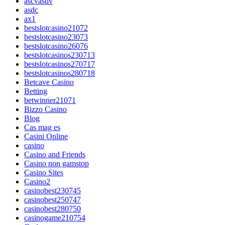
ascvasdv
asdc
ax1
bestslotcasino21072
bestslotcasino23073
bestslotcasino26076
bestslotcasinos230713
bestslotcasinos270717
bestslotcasinos280718
Betcave Casino
Betting
betwinner21071
Bizzo Casino
Blog
Cas mag es
Casini Online
casino
Casino and Friends
Casino non gamstop
Casino Sites
Casino2
casinobest230745
casinobest250747
casinobest280750
casinogame210754