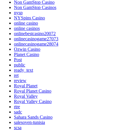
Non GamStop Casino
Non GamStop Casinos
nysp
NYSpins Casino
online casino
online casinos
onlinebestcasino20072
onlinecasinogame27073
onlinecasinogame28074
Ozwin Casino
Planet Casino
Post
public
ready_text
ret
review
Royal Planet
Royal Planet Casino
Royal Valley
Royal Valley Casino
rtre
sadc
Sahara Sands Casino
salesoven-tunisia
scsa