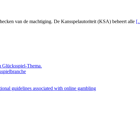
checken van de machtiging. De Kansspelautoriteit (KSA) beheert alle
[
m Glücksspiel-Thema.
sspielbranche
tional guidelines associated with online gambling