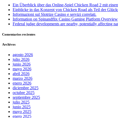
Ein Überblick über das Online-Spiel Chicken Road 2 mit eine
Einblicke in das Konzept von Chicken Road als Teil der Glück
Informazioni sul Slotrize Casino e servizi correlati.
Information on Spinandflix Casino Gaming Platform Overview
Federal judge developments are nearby, potentially affecting na
Comentarios recientes
Archivos
agosto 2026
julio 2026
junio 2026
mayo 2026
abril 2026
marzo 2026
enero 2026
diciembre 2025
octubre 2025
septiembre 2025
julio 2025
junio 2025
mayo 2025
enero 2025