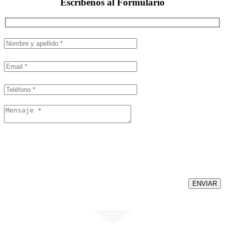
Escríbenos al
Formulario