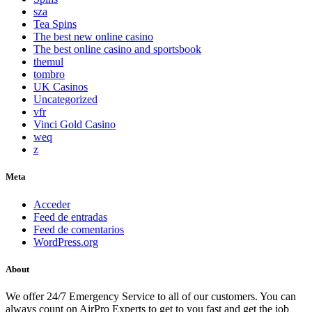
sza
Tea Spins
The best new online casino
The best online casino and sportsbook
themul
tombro
UK Casinos
Uncategorized
vfr
Vinci Gold Casino
weq
z
Meta
Acceder
Feed de entradas
Feed de comentarios
WordPress.org
About
We offer 24/7 Emergency Service to all of our customers. You can
always count on AirPro Experts to get to you fast and get the job