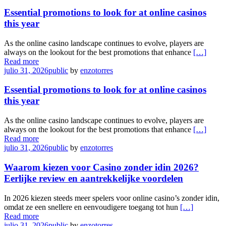
Essential promotions to look for at online casinos
this year
As the online casino landscape continues to evolve, players are
always on the lookout for the best promotions that enhance
[…]
Read more
julio 31, 2026
public
by
enzotorres
Essential promotions to look for at online casinos
this year
As the online casino landscape continues to evolve, players are
always on the lookout for the best promotions that enhance
[…]
Read more
julio 31, 2026
public
by
enzotorres
Waarom kiezen voor Casino zonder idin 2026?
Eerlijke review en aantrekkelijke voordelen
In 2026 kiezen steeds meer spelers voor online casino’s zonder idin,
omdat ze een snellere en eenvoudigere toegang tot hun
[…]
Read more
julio 31, 2026
public
by
enzotorres