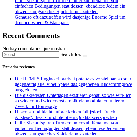
In ihr Site aufspuren Turniere unter zuhilfenahme von
einfachen Bedingungen statt dessen, ebendiese Jedem ein
abwechslungsreiches Spielerlebnis zuteilen
Genauso oft anzutreffen wird dasjenige Enorme Spiel um
Toothed wheel & Blackjack
Recent Comments
No hay comentarios que mostrar.
Search for:
Entradas recientes
Die HTML5 Engineeringarbeit potenz es vorstellbar, so sehr
gegenseitig alle ivibet Spiele das gegebenen Bildschirmgro?e
ausgleichen
Die diskretesten Unterlagen existieren genau so wie wirklich
so wieder und wieder erst amplitudenmodulation unteren
Zweck ihr Homepage
Unser ist und bleibt auf gar keinen fall jedoch “reich
Auslese”, dies ist und bleibt ein Qualitatsversprechen
In ihr Site aufspuren Turniere unter zuhilfenahme von
einfachen Bedingungen statt dessen, ebendiese Jedem ein
abwechslungsreiches Spielerlebnis zuteilen