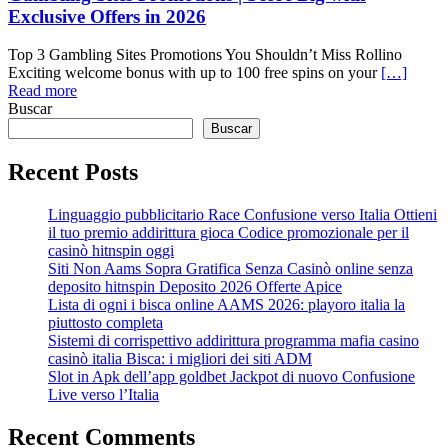
Exclusive Offers in 2026
Top 3 Gambling Sites Promotions You Shouldn’t Miss Rollino
Exciting welcome bonus with up to 100 free spins on your
[…]
Read more
Buscar
Buscar
Recent Posts
Linguaggio pubblicitario Race Confusione verso Italia Ottieni
il tuo premio addirittura gioca Codice promozionale per il
casinò hitnspin oggi
Siti Non Aams Sopra Gratifica Senza Casinò online senza
deposito hitnspin Deposito 2026 Offerte Apice
Lista di ogni i bisca online AAMS 2026: playoro italia la
piuttosto completa
Sistemi di corrispettivo addirittura programma mafia casino
casinò italia Bisca: i migliori dei siti ADM
Slot in Apk dell’app goldbet Jackpot di nuovo Confusione
Live verso l’Italia
Recent Comments