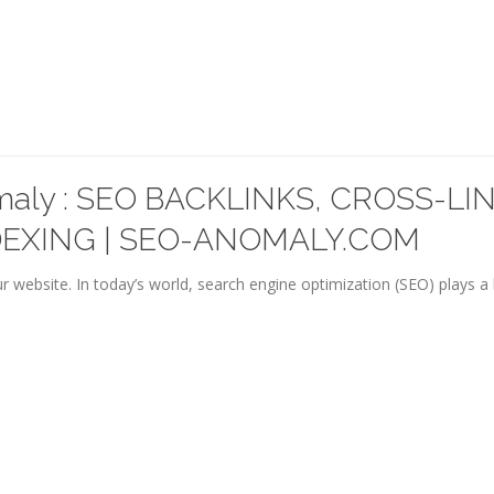
aly : SEO BACKLINKS, CROSS-LIN
NDEXING | SEO-ANOMALY.COM
r website. In today’s world, search engine optimization (SEO) plays a