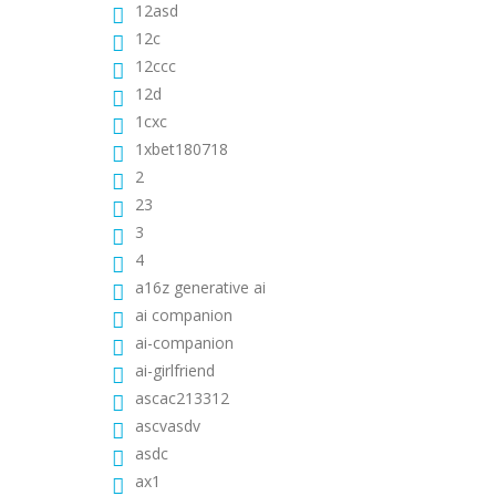
12asd
12c
12ccc
12d
1cxc
1xbet180718
2
23
3
4
a16z generative ai
ai companion
ai-companion
ai-girlfriend
ascac213312
ascvasdv
asdc
ax1