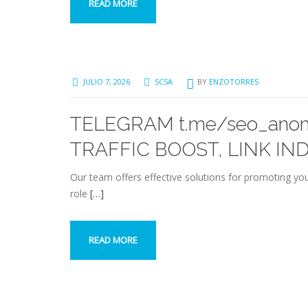
READ MORE
JULIO 7, 2026
SCSA
BY
ENZOTORRES
TELEGRAM t.me/seo_anom
TRAFFIC BOOST, LINK I
Our team offers effective solutions for promoting you
role
[…]
READ MORE