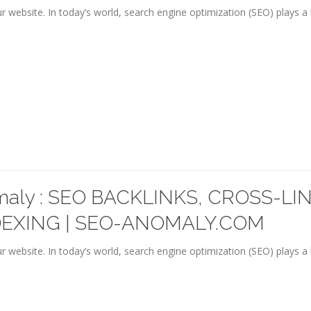
r website. In today’s world, search engine optimization (SEO) plays a
aly : SEO BACKLINKS, CROSS-LIN
NDEXING | SEO-ANOMALY.COM
r website. In today’s world, search engine optimization (SEO) plays a