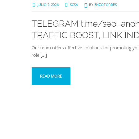
JULIO 7, 2026
SCSA
BY
ENZOTORRES
TELEGRAM t.me/seo_anom
TRAFFIC BOOST, LINK I
Our team offers effective solutions for promoting you
role
[…]
READ MORE