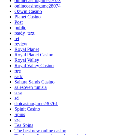
onlinecasinogame27073
onlinecasinogame28074
Ozwin Casino
Planet Casino
Post
public
ready_text
ret
review
Royal Planet
Royal Planet Casino
Royal Valley
Royal Valley Casino
rtre
sadc
Sahara Sands Casino
salesoven-tunisia
scsa
sd
slotcasinogame230761
Spinit Casino
Spins
sza
Tea Spins
The best new online casino