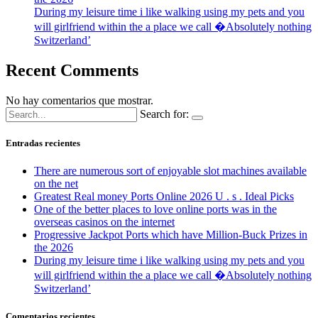
During my leisure time i like walking using my pets and you
will girlfriend within the a place we call �Absolutely nothing
Switzerland’
Recent Comments
No hay comentarios que mostrar.
Search for:
Entradas recientes
There are numerous sort of enjoyable slot machines available
on the net
Greatest Real money Ports Online 2026 U . s . Ideal Picks
One of the better places to love online ports was in the
overseas casinos on the internet
Progressive Jackpot Ports which have Million-Buck Prizes in
the 2026
During my leisure time i like walking using my pets and you
will girlfriend within the a place we call �Absolutely nothing
Switzerland’
Comentarios recientes