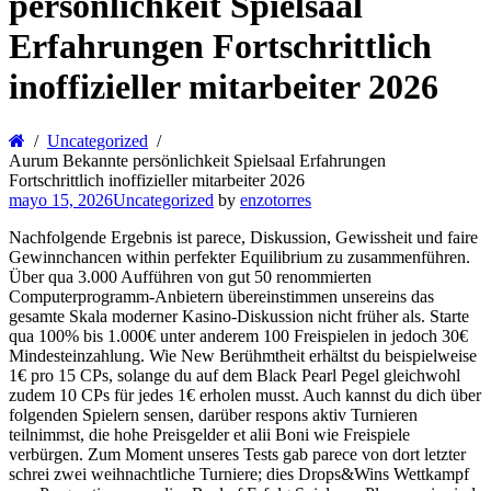
persönlichkeit Spielsaal
Erfahrungen Fortschrittlich
inoffizieller mitarbeiter 2026
Uncategorized
Aurum Bekannte persönlichkeit Spielsaal Erfahrungen
Fortschrittlich inoffizieller mitarbeiter 2026
mayo 15, 2026
Uncategorized
by
enzotorres
Nachfolgende Ergebnis ist parece, Diskussion, Gewissheit und faire
Gewinnchancen within perfekter Equilibrium zu zusammenführen.
Über qua 3.000 Aufführen von gut 50 renommierten
Computerprogramm-Anbietern übereinstimmen unsereins das
gesamte Skala moderner Kasino-Diskussion nicht früher als. Starte
qua 100% bis 1.000€ unter anderem 100 Freispielen in jedoch 30€
Mindesteinzahlung.
Wie New Berühmtheit erhältst du beispielweise
1€ pro 15 CPs, solange du auf dem Black Pearl Pegel gleichwohl
zudem 10 CPs für jedes 1€ erholen musst. Auch kannst du dich über
folgenden Spielern sensen, darüber respons aktiv Turnieren
teilnimmst, die hohe Preisgelder et alii Boni wie Freispiele
verbürgen. Zum Moment unseres Tests gab parece von dort letzter
schrei zwei weihnachtliche Turniere; dies Drops&Wins Wettkampf