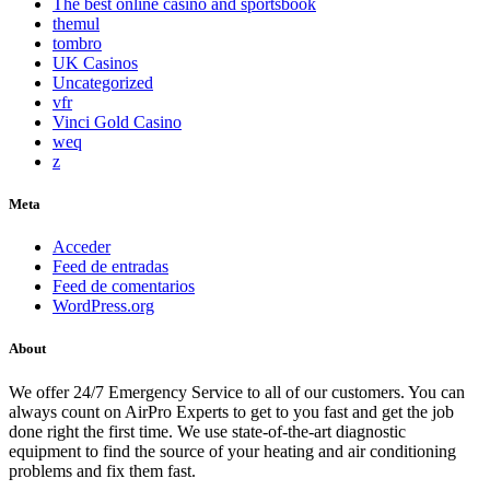
The best online casino and sportsbook
themul
tombro
UK Casinos
Uncategorized
vfr
Vinci Gold Casino
weq
z
Meta
Acceder
Feed de entradas
Feed de comentarios
WordPress.org
About
We offer 24/7 Emergency Service to all of our customers. You can
always count on AirPro Experts to get to you fast and get the job
done right the first time. We use state-of-the-art diagnostic
equipment to find the source of your heating and air conditioning
problems and fix them fast.