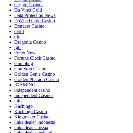
Crypto Casinos
Da Vinci Gold
Data Protection News
DaVinci Gold Casino
Dendera Casino
dertrt
dfr
Dragonia Casino
fgtr
Forex News
Fortune Clock Casino
Gambling
GamStop Casino
Golden Genie Casino
Golden Pharaoh Casino
IGAMING
independent casino
Independent Casinos
info
Kachingo
Kachingo Casino
Kingmaker Casino
links-dealer-indonesia
links-dealer-russia
links-dealer-thailand