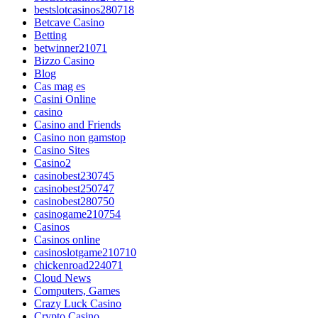
bestslotcasinos280718
Betcave Casino
Betting
betwinner21071
Bizzo Casino
Blog
Cas mag es
Casini Online
casino
Casino and Friends
Casino non gamstop
Casino Sites
Casino2
casinobest230745
casinobest250747
casinobest280750
casinogame210754
Casinos
Casinos online
casinoslotgame210710
chickenroad224071
Cloud News
Computers, Games
Crazy Luck Casino
Crypto Casino