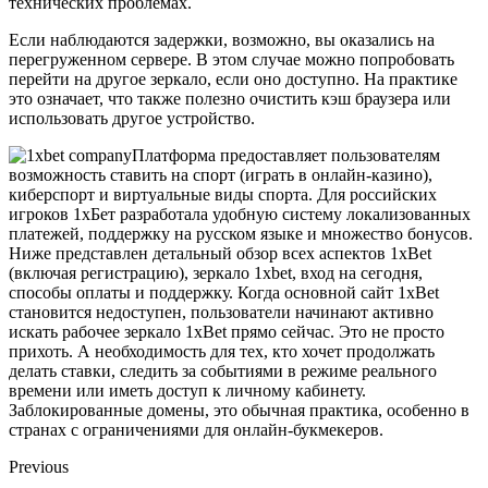
технических проблемах.
Если наблюдаются задержки, возможно, вы оказались на
перегруженном сервере. В этом случае можно попробовать
перейти на другое зеркало, если оно доступно. На практике
это означает, что также полезно очистить кэш браузера или
использовать другое устройство.
Платформа предоставляет пользователям
возможность ставить на спорт (играть в онлайн-казино),
киберспорт и виртуальные виды спорта. Для российских
игроков 1хБет разработала удобную систему локализованных
платежей, поддержку на русском языке и множество бонусов.
Ниже представлен детальный обзор всех аспектов 1xBet
(включая регистрацию), зеркало 1xbet, вход на сегодня,
способы оплаты и поддержку. Когда основной сайт 1xBet
становится недоступен, пользователи начинают активно
искать рабочее зеркало 1xBet прямо сейчас. Это не просто
прихоть. А необходимость для тех, кто хочет продолжать
делать ставки, следить за событиями в режиме реального
времени или иметь доступ к личному кабинету.
Заблокированные домены, это обычная практика, особенно в
странах с ограничениями для онлайн-букмекеров.
Previous