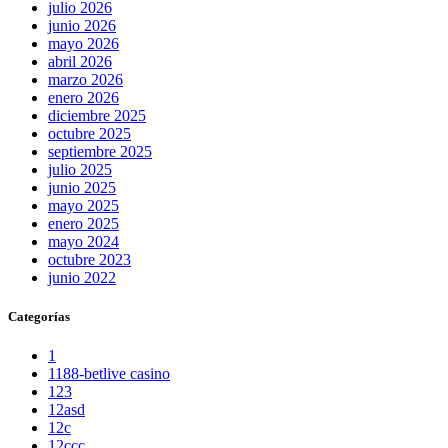
julio 2026
junio 2026
mayo 2026
abril 2026
marzo 2026
enero 2026
diciembre 2025
octubre 2025
septiembre 2025
julio 2025
junio 2025
mayo 2025
enero 2025
mayo 2024
octubre 2023
junio 2022
Categorías
1
1188-betlive casino
123
12asd
12c
12ccc