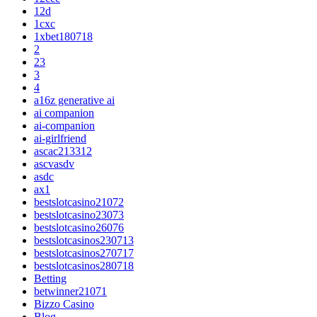
12d
1cxc
1xbet180718
2
23
3
4
a16z generative ai
ai companion
ai-companion
ai-girlfriend
ascac213312
ascvasdv
asdc
ax1
bestslotcasino21072
bestslotcasino23073
bestslotcasino26076
bestslotcasinos230713
bestslotcasinos270717
bestslotcasinos280718
Betting
betwinner21071
Bizzo Casino
Blog