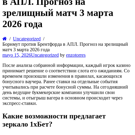
в АПЛ. Прогноз на
зрелищный матч 3 марта
2026 года
Uncategorized
Борнмут против Брентфорда в АПЛ. Прогноз на зрелищный
матч 3 марта 2026 года
mayo 15, 2026
Uncategorized
by
enzotorres
После анализа собранной информации, каждый игрок казино
принимает решение о соответствии слота его ожиданиям. Со
временем произошли изменения в правилах, касающихся
бонусного ваучера. Ранее ставки на отдельные события
учитывались при расчете бонусной суммы.
На сегодняшний
день ведущие букмекерские компании улучшили свои
системы, и отыгрыш вагера в основном происходит через
экспресс-ставки.
Какие возможности предлагает
зеркало 1хБет?