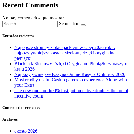
Recent Comments
No hay comentarios que mostrar.
Search for:
Entradas recientes
Najlepsze stronicy z blackjackiem w całej 2026 roku:
najpozytywniejsze kasyna sieciowy dzięki oryginalne
pieniążki
Blackjack Sieciowy Dzięki Oryginalne Pieniążki w naszym
kraju 2026
Najpozytywniejsze Kasyna Online Kasyna Online w 2026
Most readily useful Casino games to experience Along with
your Extra
The new one hundred% first put incentive doubles the initial
incentive count
Comentarios recientes
Archivos
agosto 2026