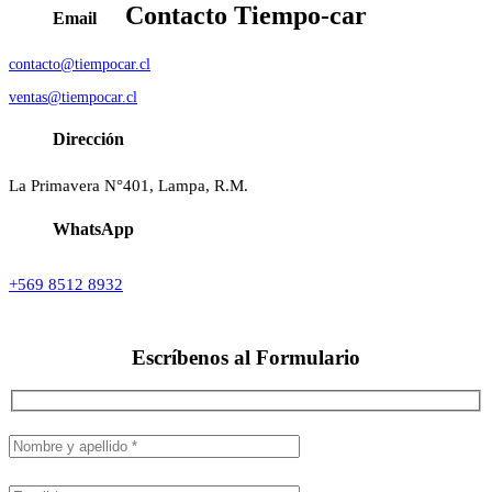
Contacto
Tiempo-car
Email
contacto@tiempocar.cl
ventas@tiempocar.cl
Dirección
La Primavera N°401, Lampa, R.M.
WhatsApp
+569 8512 8932
Escríbenos al
Formulario