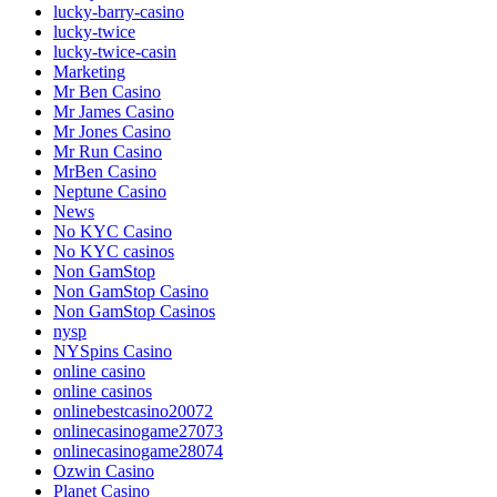
lucky-barry-casino
lucky-twice
lucky-twice-casin
Marketing
Mr Ben Casino
Mr James Casino
Mr Jones Casino
Mr Run Casino
MrBen Casino
Neptune Casino
News
No KYC Casino
No KYC casinos
Non GamStop
Non GamStop Casino
Non GamStop Casinos
nysp
NYSpins Casino
online casino
online casinos
onlinebestcasino20072
onlinecasinogame27073
onlinecasinogame28074
Ozwin Casino
Planet Casino