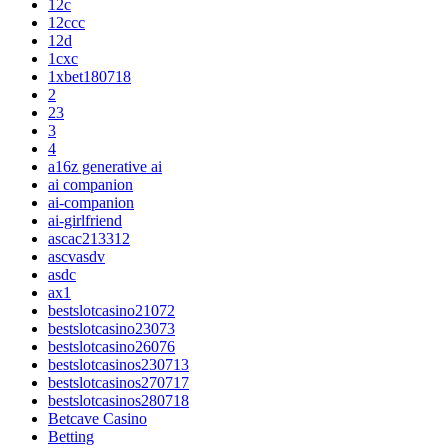
12c
12ccc
12d
1cxc
1xbet180718
2
23
3
4
a16z generative ai
ai companion
ai-companion
ai-girlfriend
ascac213312
ascvasdv
asdc
ax1
bestslotcasino21072
bestslotcasino23073
bestslotcasino26076
bestslotcasinos230713
bestslotcasinos270717
bestslotcasinos280718
Betcave Casino
Betting