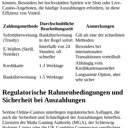
können. Besonders bei hochvolatilen Spielen wie Slots oder Live-
Casino-Angeboten, die häufige Auszahlungen erfordern, ist diese
Effizienz von Vorteil.
Durchschnittliche
Zahlungsmethode
Anmerkungen
Bearbeitungszeit
Sofortüberweisung
Banküberweisung
Gilt als eine der schnellsten
(Trustly)
in der Regel sofort
Methoden
Innerhalb von 24
Besonders bei
E-Wallets (Skrill,
Stunden, oft
internationalen
Neteller)
schneller
Transaktionen vorteilhaft
Abhängig vom
Kreditkarte
1-3 Werktage
Kreditkartenaussteller
Langsamste Option, aber
Banküberweisung
1-5 Werktage
sehr sicher
Regulatorische Rahmenbedingungen und
Sicherheit bei Auszahlungen
Seriöse Online-Casinos unterliegen regulatorischen Auflagen, die
auch die Sicherheit und Schnelligkeit der Auszahlungen betreffen.
Lizenzen der Malta Gaming Authority (MGA), der Schleswig-
Holstein-Lizenz oder die UK Gambling Commission verpflichten