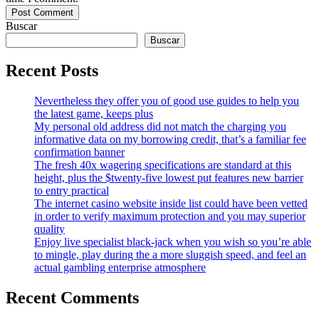
Buscar
Buscar
Recent Posts
Nevertheless they offer you of good use guides to help you
the latest game, keeps plus
My personal old address did not match the charging you
informative data on my borrowing credit, that’s a familiar fee
confirmation banner
The fresh 40x wagering specifications are standard at this
height, plus the $twenty-five lowest put features new barrier
to entry practical
The internet casino website inside list could have been vetted
in order to verify maximum protection and you may superior
quality
Enjoy live specialist black-jack when you wish so you’re able
to mingle, play during the a more sluggish speed, and feel an
actual gambling enterprise atmosphere
Recent Comments