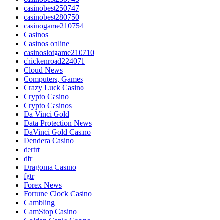
casinobest250747
casinobest280750
casinogame210754
Casinos
Casinos online
casinoslotgame210710
chickenroad224071
Cloud News
Computers, Games
Crazy Luck Casino
Crypto Casino
Crypto Casinos
Da Vinci Gold
Data Protection News
DaVinci Gold Casino
Dendera Casino
dertrt
dfr
Dragonia Casino
fgtr
Forex News
Fortune Clock Casino
Gambling
GamStop Casino