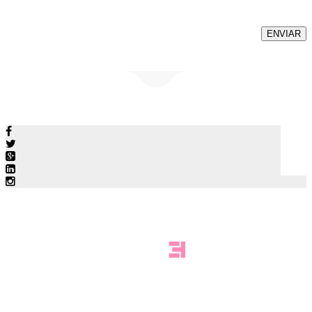
Diseño y desarrollo Web: