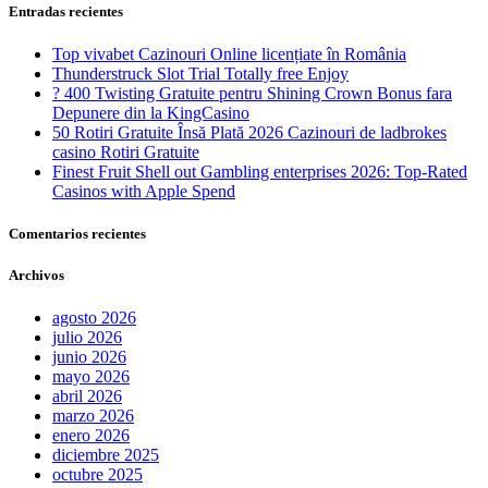
Entradas recientes
Top vivabet Cazinouri Online licențiate în România
Thunderstruck Slot Trial Totally free Enjoy
? 400 Twisting Gratuite pentru Shining Crown Bonus fara
Depunere din la KingCasino
50 Rotiri Gratuite Însă Plată 2026 Cazinouri de ladbrokes
casino Rotiri Gratuite
Finest Fruit Shell out Gambling enterprises 2026: Top-Rated
Casinos with Apple Spend
Comentarios recientes
Archivos
agosto 2026
julio 2026
junio 2026
mayo 2026
abril 2026
marzo 2026
enero 2026
diciembre 2025
octubre 2025