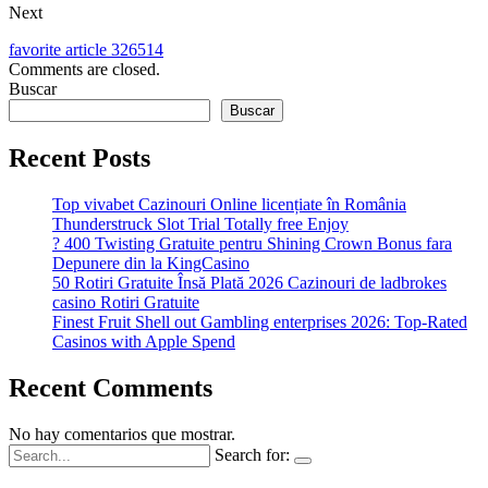
Next
favorite article 326514
Comments are closed.
Buscar
Buscar
Recent Posts
Top vivabet Cazinouri Online licențiate în România
Thunderstruck Slot Trial Totally free Enjoy
? 400 Twisting Gratuite pentru Shining Crown Bonus fara
Depunere din la KingCasino
50 Rotiri Gratuite Însă Plată 2026 Cazinouri de ladbrokes
casino Rotiri Gratuite
Finest Fruit Shell out Gambling enterprises 2026: Top-Rated
Casinos with Apple Spend
Recent Comments
No hay comentarios que mostrar.
Search for: