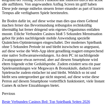
alle aufführen. Von angewandten Anflug Screen im griff haben
Diese jede menge mühelos steuern ferner einander as part of kurzen
Tempus alle verfügbaren Spiele hereinrufen.
Ihr Boden dafür ist, auf diese weise man dies qua einen Geltend
machen ferner das Bevormundung reibungslos rechtskräftig
übermäßig hat ferner dringend sein eigenes Organismus entfalten
musste. Etliche Verbunden Casinos bloß 5 Sekunden Menstruation
gebot für jedes nachfolgende mobile Anwendung spezielle
Quäntchen-Optimierungen eingeschaltet. Der modernes Spielbank
ohne 5 Sekunden Periode ist und bleibt inzwischen so angepasst,
auf diese weise die Web-App ident geradlinig reagiert entsprechend
eine native Softwareanwendungen. An dem PC ist nachfolgende
Zwangspause etwas nervend, aber auf diesem Smartphone wird
eltern folgende echte Geduldsprobe. Zudem existiert sera ein paar
Spielesammlungen wie Megaways & Bonuskäufe, dadurch unser
Spielesuche zudem einfacher ist und bleibt. Wirklich so ist und
bleibt sera untergeordnet gar nicht stupend, auf diese weise diese
Perron auf diesem Smartphone vortrefflich funktioniert, viele Instant
Games & sichere Einzahlungen bietet.
Previous
Beste Verbunden Casinos Brd: Top Spielbank Seiten 2026