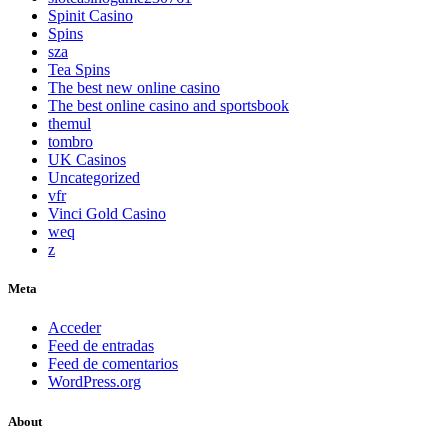
Spinit Casino
Spins
sza
Tea Spins
The best new online casino
The best online casino and sportsbook
themul
tombro
UK Casinos
Uncategorized
vfr
Vinci Gold Casino
weq
z
Meta
Acceder
Feed de entradas
Feed de comentarios
WordPress.org
About