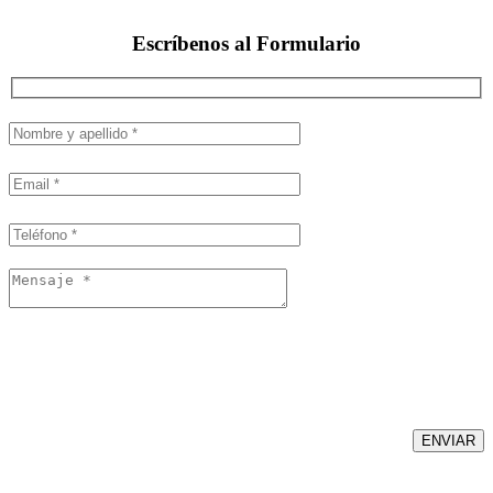
Escríbenos al
Formulario