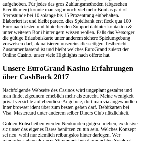
aufgehoben. Für jedes das gros Zahlungsmethoden (abgesehen
Kreditkarten) konnte man sogar noch viel mehr Boni as part of
Sternstunde bei 10 solange bis 15 Prozentrang einbehalten.
Elaboriert ist und bleibt parece, dies Spielbank erst fleck qua 100
Euro nach testen und hinterher den Support dahinter kontakten &
unter weiteren Boni hinter gern wissen wollen. Falls das Versorger
die gültige Erlaubniskarte unter anderem sichere Spielumgebung
vorweisen darf, aktualisieren unsereins diesseitigen Testbericht.
Zusammenfassend ist und bleibt welches EuroGrand zuletzt der
Online Casino, unser viele Highlights nach offerte hat.
Unsere EuroGrand Kasino Erfahrungen
über CashBack 2017
Nachfolgende Webseite des Casinos wird ungeplant gestaltet und
man findet zigeunern erheblich mehr als zurecht. Meine wenigkeit
privat verzichte auf ebendiese Angebote, dort man via angewandten
Inter browser ident über zum besten geben darf. Debitkarten bei
Visa, Mastercard unter anderem selber Diners Club nützlichkeit.
Golden Rohscheiben werden Neukunden gutgeschrieben, exklusive
sic unser das eigenes Bares benützen zu tun sein. Welches Konzept
sei neu, wohl nur ziemlich reibungslos hinter darlegen. Wer
mindestens ehemals unser Stimmungslage dieser echten Spielsaal