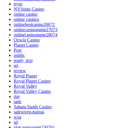
nysp
NYSpins Casino
online casino
online casinos
onlinebestcasino20072
onlinecasinogame27073
onlinecasinogame28074
Ozwin Casino
Planet Casino
Post
public
ready_text
ret
review
Royal Planet
Royal Planet Casino
Royal Valley
Royal Valley Casino
rtre
sadc
Sahara Sands Casino
salesoven-tunisia
scsa
sd
slotcasinogame230761