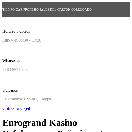
TIEMPO-CAR PROFESIONALES DEL CARTÓN CORRUGADO
Horario atención
Lun-Vie: 08:30 - 17:30
WhatsApp
+569 8512 8932
Ubícanos
La Primavera N°401, Lampa.
Cotiza tu Caja!
Eurogrand Kasino