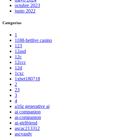
octubre 2023
junio 2022
Categorías
1
1188-betlive casino
123
12asd
12c
12ccc
12d
1cxc
1xbet180718
2
23
3
4
a16z generative ai
ai companion
ai-companion
ai-girlfriend
ascac213312
ascvasdv