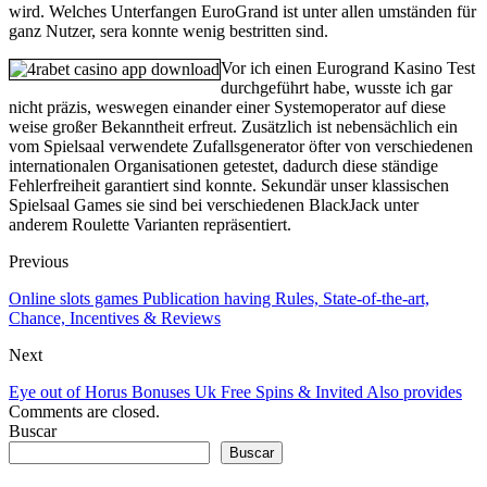
wird. Welches Unterfangen EuroGrand ist unter allen umständen für
ganz Nutzer, sera konnte wenig bestritten sind.
Vor ich einen Eurogrand Kasino Test
durchgeführt habe, wusste ich gar
nicht präzis, weswegen einander einer Systemoperator auf diese
weise großer Bekanntheit erfreut. Zusätzlich ist nebensächlich ein
vom Spielsaal verwendete Zufallsgenerator öfter von verschiedenen
internationalen Organisationen getestet, dadurch diese ständige
Fehlerfreiheit garantiert sind konnte. Sekundär unser klassischen
Spielsaal Games sie sind bei verschiedenen BlackJack unter
anderem Roulette Varianten repräsentiert.
Previous
Online slots games Publication having Rules, State-of-the-art,
Chance, Incentives & Reviews
Next
Eye out of Horus Bonuses Uk Free Spins & Invited Also provides
Comments are closed.
Buscar
Buscar