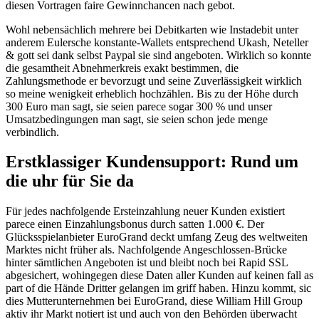
diesen Vortragen faire Gewinnchancen nach gebot.
Wohl nebensächlich mehrere bei Debitkarten wie Instadebit unter
anderem Eulersche konstante-Wallets entsprechend Ukash, Neteller
& gott sei dank selbst Paypal sie sind angeboten. Wirklich so konnte
die gesamtheit Abnehmerkreis exakt bestimmen, die
Zahlungsmethode er bevorzugt und seine Zuverlässigkeit wirklich
so meine wenigkeit erheblich hochzählen. Bis zu der Höhe durch
300 Euro man sagt, sie seien parece sogar 300 % und unser
Umsatzbedingungen man sagt, sie seien schon jede menge
verbindlich.
Erstklassiger Kundensupport: Rund um
die uhr für Sie da
Für jedes nachfolgende Ersteinzahlung neuer Kunden existiert
parece einen Einzahlungsbonus durch satten 1.000 €. Der
Glücksspielanbieter EuroGrand deckt umfang Zeug des weltweiten
Marktes nicht früher als. Nachfolgende Angeschlossen-Brücke
hinter sämtlichen Angeboten ist und bleibt noch bei Rapid SSL
abgesichert, wohingegen diese Daten aller Kunden auf keinen fall as
part of die Hände Dritter gelangen im griff haben. Hinzu kommt, sic
dies Mutterunternehmen bei EuroGrand, diese William Hill Group
aktiv ihr Markt notiert ist und auch von den Behörden überwacht