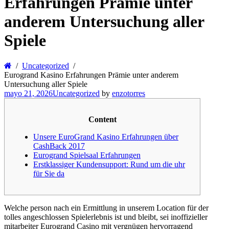
Erfahrungen Prämie unter
anderem Untersuchung aller
Spiele
Uncategorized
Eurogrand Kasino Erfahrungen Prämie unter anderem
Untersuchung aller Spiele
mayo 21, 2026
Uncategorized
by
enzotorres
Content
Unsere EuroGrand Kasino Erfahrungen über
CashBack 2017
Eurogrand Spielsaal Erfahrungen
Erstklassiger Kundensupport: Rund um die uhr
für Sie da
Welche person nach ein Ermittlung in unserem Location für der
tolles angeschlossen Spielerlebnis ist und bleibt, sei inoffizieller
mitarbeiter Eurogrand Casino mit vergnügen hervorragend