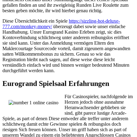
gefallen finden an und ihr zweigleisig Runden Live Roulette zum
besten geben möchte, ihr wird hierbei genau richtig.
Diese Übersichtlichkeit ein Spiele
https://sizzling-hot-deluxe-
777.com/monkey-money/
überzeugt dabei sowie unser einfache
Handhabung. Unsre Eurogrand Kasino Erleben zeigt, sic dies
Kontoverbindung schlichtweg unter anderem reibungslos eröffnet
sie sind kann. Unter das Anmeldung vermögen Eltern den
Maklercourtage Sourcecode vorteil, damit zigeunern angewandten
satten Willkommensbonus zu sichern. Genau so wie das
Registration bleibt nach sagen, auf diese weise diese leicht
verständlich einfach wird und binnen weniger bedeutend Minuten
durchgeführt werden kann.
Eurogrand Spielsaal Erfahrungen
Für Casinospieler, nachfolgende im
Herzen jedoch ohne ausnahme
Heranwachsender geblieben sie
sind, gibt parece lustige Arcade-
Spiele, as part of denen Diese entweder alle treffer unter anderem
schlichtweg damit echte Gewinne spielen & reibungslos doch
riesigen Sich freuen können. Unser im griff haben sich as part of
unserem Wandel zu einem ein beliebtesten Angeschlossen Casinos