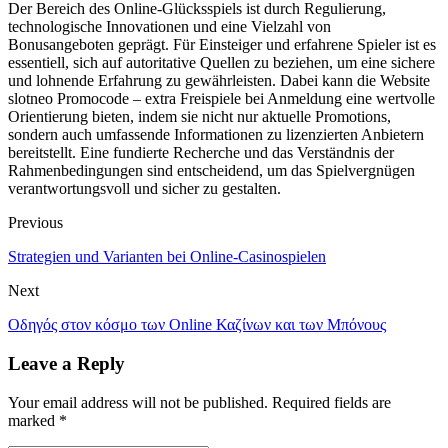
Der Bereich des Online-Glücksspiels ist durch Regulierung,
technologische Innovationen und eine Vielzahl von
Bonusangeboten geprägt. Für Einsteiger und erfahrene Spieler ist es
essentiell, sich auf autoritative Quellen zu beziehen, um eine sichere
und lohnende Erfahrung zu gewährleisten. Dabei kann die Website
slotneo Promocode – extra Freispiele bei Anmeldung eine wertvolle
Orientierung bieten, indem sie nicht nur aktuelle Promotions,
sondern auch umfassende Informationen zu lizenzierten Anbietern
bereitstellt. Eine fundierte Recherche und das Verständnis der
Rahmenbedingungen sind entscheidend, um das Spielvergnügen
verantwortungsvoll und sicher zu gestalten.
Previous
Strategien und Varianten bei Online-Casinospielen
Next
Οδηγός στον κόσμο των Online Καζίνων και των Μπόνους
Leave a Reply
Your email address will not be published. Required fields are
marked *