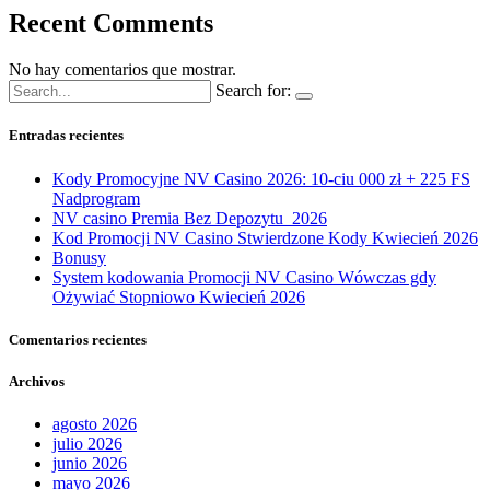
Recent Comments
No hay comentarios que mostrar.
Search for:
Entradas recientes
Kody Promocyjne NV Casino 2026: 10-ciu 000 zł + 225 FS
Nadprogram
NV casino Premia Bez Depozytu ️ 2026
Kod Promocji NV Casino Stwierdzone Kody Kwiecień 2026
Bonusy
System kodowania Promocji NV Casino Wówczas gdy
Ożywiać Stopniowo Kwiecień 2026
Comentarios recientes
Archivos
agosto 2026
julio 2026
junio 2026
mayo 2026