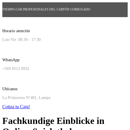
TIEMPO-CAR PROFESIONALES DEL CARTÓN CORRUGADO
Horario atención
Lun-Vie: 08:30 - 17:30
WhatsApp
+569 8512 8932
Ubícanos
La Primavera N°401, Lampa.
Cotiza tu Caja!
Fachkundige Einblicke in