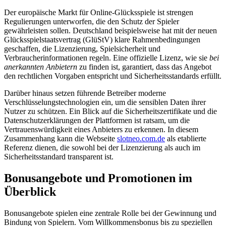
Der europäische Markt für Online-Glücksspiele ist strengen
Regulierungen unterworfen, die den Schutz der Spieler
gewährleisten sollen. Deutschland beispielsweise hat mit der neuen
Glücksspielstaatsvertrag (GlüStV) klare Rahmenbedingungen
geschaffen, die Lizenzierung, Spielsicherheit und
Verbraucherinformationen regeln. Eine offizielle Lizenz, wie sie
bei
anerkannten Anbietern
zu finden ist, garantiert, dass das Angebot
den rechtlichen Vorgaben entspricht und Sicherheitsstandards erfüllt.
Darüber hinaus setzen führende Betreiber moderne
Verschlüsselungstechnologien ein, um die sensiblen Daten ihrer
Nutzer zu schützen. Ein Blick auf die Sicherheitszertifikate und die
Datenschutzerklärungen der Plattformen ist ratsam, um die
Vertrauenswürdigkeit eines Anbieters zu erkennen. In diesem
Zusammenhang kann die Webseite
slotneo.com.de
als etablierte
Referenz dienen, die sowohl bei der Lizenzierung als auch im
Sicherheitsstandard transparent ist.
Bonusangebote und Promotionen im
Überblick
Bonusangebote spielen eine zentrale Rolle bei der Gewinnung und
Bindung von Spielern. Vom Willkommensbonus bis zu speziellen