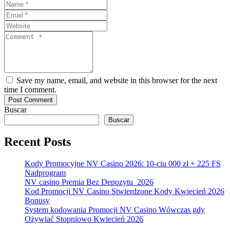
Save my name, email, and website in this browser for the next
time I comment.
Buscar
Buscar
Recent Posts
Kody Promocyjne NV Casino 2026: 10-ciu 000 zł + 225 FS
Nadprogram
NV casino Premia Bez Depozytu ️ 2026
Kod Promocji NV Casino Stwierdzone Kody Kwiecień 2026
Bonusy
System kodowania Promocji NV Casino Wówczas gdy
Ożywiać Stopniowo Kwiecień 2026