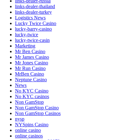
links-dealer-russia
links-dealer-thailand
links-dealer-turkey
Logistics News
Lucky Twice Casino
lucky-barry-casino
lucky-twice
lucky-twice-casin
Marketing
Mr Ben Casino
Mr James Casino
Mr Jones Casino
Mr Run Casino
MrBen Casino
Neptune Casino
News
No KYC Casino
No KYC casinos
Non GamStop
Non GamStop Casino
Non GamStop Casinos
nysp
NYSpins Casino
online casino
online casinos