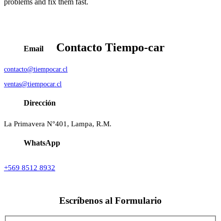
problems and fix them fast.
Contacto
Tiempo-car
Email
contacto@tiempocar.cl
ventas@tiempocar.cl
Dirección
La Primavera N°401, Lampa, R.M.
WhatsApp
+569 8512 8932
Escríbenos al
Formulario