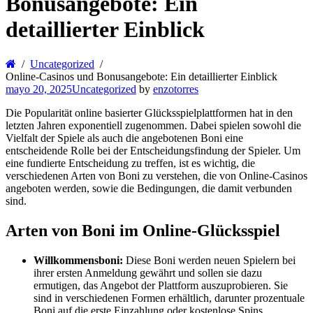
Bonusangebote: Ein
detaillierter Einblick
Uncategorized
Online-Casinos und Bonusangebote: Ein detaillierter Einblick
mayo 20, 2025
Uncategorized
by
enzotorres
Die Popularität online basierter Glücksspielplattformen hat in den
letzten Jahren exponentiell zugenommen. Dabei spielen sowohl die
Vielfalt der Spiele als auch die angebotenen Boni eine
entscheidende Rolle bei der Entscheidungsfindung der Spieler. Um
eine fundierte Entscheidung zu treffen, ist es wichtig, die
verschiedenen Arten von Boni zu verstehen, die von Online-Casinos
angeboten werden, sowie die Bedingungen, die damit verbunden
sind.
Arten von Boni im Online-Glücksspiel
Willkommensboni:
Diese Boni werden neuen Spielern bei
ihrer ersten Anmeldung gewährt und sollen sie dazu
ermutigen, das Angebot der Plattform auszuprobieren. Sie
sind in verschiedenen Formen erhältlich, darunter prozentuale
Boni auf die erste Einzahlung oder kostenlose Spins.