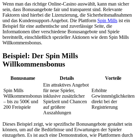
Wenn man das richtige Online-Casino auswählt, kann man sicher
sein, dass Bonusangebote fair und transparent sind. Relevante
Faktoren sind hierbei die Lizenzierung, die Sicherheitsmaßnahmen
und das Kundensupport-Angebot. Die Plattform
Spin Mills
ist ein
Beispiel für eine authentische und zuverlässige Seite, die
Informationen über verschiedene Bonusangebote und Spiele
bereitstellt, einschließlich spezieller Aktionen wie dem Spin Mills
Willkommensbonus.
Beispiel: Der Spin Mills
Willkommensbonus
Bonusname
Details
Vorteile
Ein attraktives Angebot
Spin Mills
für neue Spieler,
Erhöhte
Willkommensbonus
inklusive zusätzlicher
Gewinnmöglichkeiten
– bis zu 500€ und
Spielzeit und Chancen
direkt bei der
200 Freispiele
auf größere
Registrierung
Auszahlungen
Dieses Beispiel zeigt, wie spezifische Bonusangebote gestaltet sein
können, um auf die Bedürfnisse und Erwartungen der Spieler
einzugehen. Es ist auch eine Demonstration, wie Plattformen durch