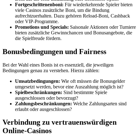
Fortgeschrittenenboni:
Für wiederkehrende Spieler bieten
viele Casinos zusätzliche Boni, um die Bindung
aufrechtzuerhalten. Dazu gehören Reload-Boni, Cashback
oder VIP-Programme.
Promotions und Specials:
Saisonale Aktionen oder Turniere
bieten zusätzliche Gewinnchancen und Bonusangebote, die
die Spielfreude fördern.
Bonusbedingungen und Fairness
Bei der Wahl eines Bonis ist es essenziell, die jeweiligen
Bedingungen genau zu verstehen. Hierzu zählen:
Umsatzbedingungen:
Wie oft müssen die Bonusgelder
umgesetzt werden, bevor eine Auszahlung möglich ist?
Spielbeschränkungen:
Sind bestimmte Spiele
ausgeschlossen oder bevorzugt?
Zahlungsbeschränkungen:
Welche Zahlungsarten sind
erlaubt oder ausgeschlossen?
Verbindung zu vertrauenswürdigen
Online-Casinos