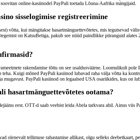
soovitan online-kasiinodel PayPali toetada Lõuna-Aafrika mängijaid.
sino sisselogimise registreerimine
sest) võtta, kui mängitakse hasartmänguettevõtetes, mis tegutsevad väl
i tegemist on KatsuBetiga, pakub see nüüd paindlikke piiranguid alates 
ufirmasid?
vameetmete rakendamise tõttu on see usaldusväärne. Loomulikult pole 
ab teha. Kuigi mõned PayPali kasiinod lubavad raha välja võtta ka kontro
 ja mugavust. PayPali kasiinod on legaalsed USA osariikides, kus on lu
ali hasartmänguettevõtetes ootama?
jäänu eest. OTT-d saab veebist leida Abela tarkvara abil. Ainus viis P
 olenevalt tellimuse rahastamise allikast, olgu selleks deebetkaart, per