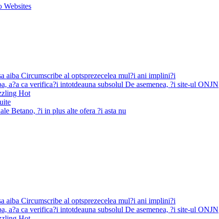
o Websites
sa aiba Circumscribe al optsprezecelea mul?i ani implini?i
imba, a?a ca verifica?i intotdeauna subsolul De asemenea, ?i site-ul ONJN
zzling Hot
uite
e Betano, ?i in plus alte ofera ?i asta nu
sa aiba Circumscribe al optsprezecelea mul?i ani implini?i
imba, a?a ca verifica?i intotdeauna subsolul De asemenea, ?i site-ul ONJN
zzling Hot