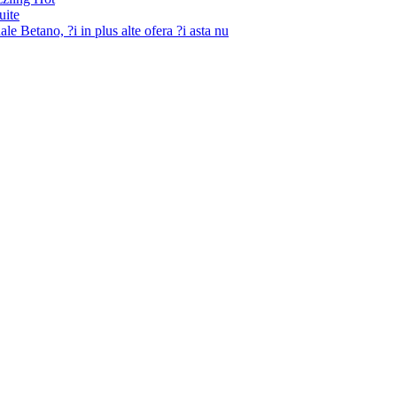
uite
e Betano, ?i in plus alte ofera ?i asta nu