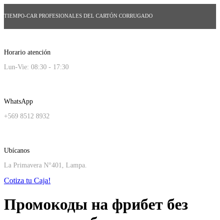
TIEMPO-CAR PROFESIONALES DEL CARTÓN CORRUGADO
Horario atención
Lun-Vie: 08:30 - 17:30
WhatsApp
+569 8512 8932
Ubícanos
La Primavera N°401, Lampa.
Cotiza tu Caja!
Промокоды на фрибет без