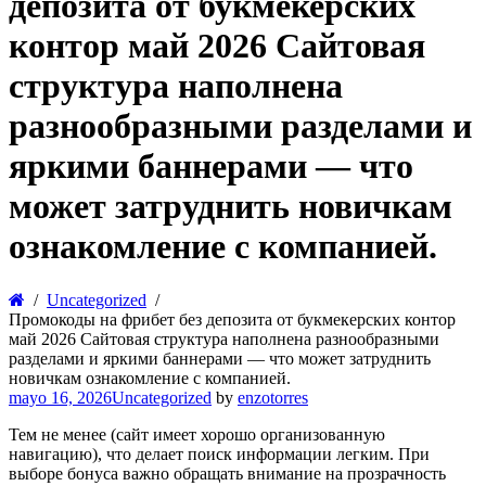
депозита от букмекерских
контор май 2026 Сайтовая
структура наполнена
разнообразными разделами и
яркими баннерами — что
может затруднить новичкам
ознакомление с компанией.
Uncategorized
Промокоды на фрибет без депозита от букмекерских контор
май 2026 Сайтовая структура наполнена разнообразными
разделами и яркими баннерами — что может затруднить
новичкам ознакомление с компанией.
mayo 16, 2026
Uncategorized
by
enzotorres
Тем не менее (сайт имеет хорошо организованную
навигацию), что делает поиск информации легким. При
выборе бонуса важно обращать внимание на прозрачность