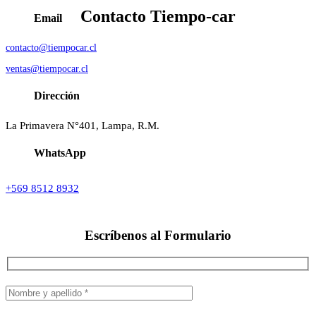
Contacto
Tiempo-car
Email
contacto@tiempocar.cl
ventas@tiempocar.cl
Dirección
La Primavera N°401, Lampa, R.M.
WhatsApp
+569 8512 8932
Escríbenos al
Formulario