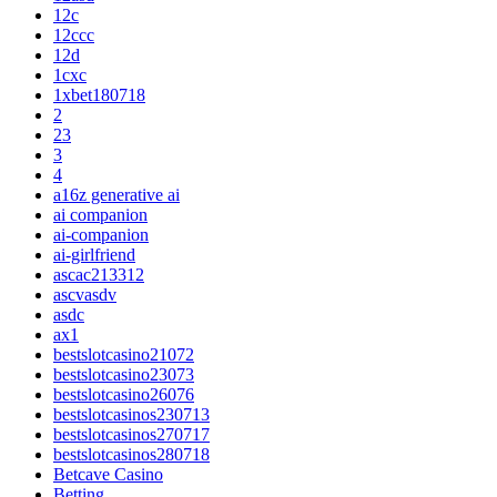
12c
12ccc
12d
1cxc
1xbet180718
2
23
3
4
a16z generative ai
ai companion
ai-companion
ai-girlfriend
ascac213312
ascvasdv
asdc
ax1
bestslotcasino21072
bestslotcasino23073
bestslotcasino26076
bestslotcasinos230713
bestslotcasinos270717
bestslotcasinos280718
Betcave Casino
Betting