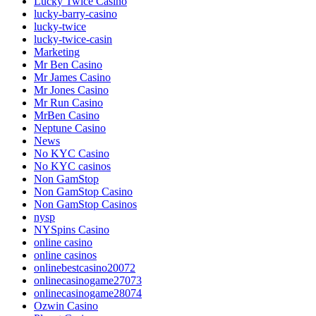
Lucky Twice Casino
lucky-barry-casino
lucky-twice
lucky-twice-casin
Marketing
Mr Ben Casino
Mr James Casino
Mr Jones Casino
Mr Run Casino
MrBen Casino
Neptune Casino
News
No KYC Casino
No KYC casinos
Non GamStop
Non GamStop Casino
Non GamStop Casinos
nysp
NYSpins Casino
online casino
online casinos
onlinebestcasino20072
onlinecasinogame27073
onlinecasinogame28074
Ozwin Casino