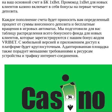
на ваш основной счет в БК 1xBet. Промокод 1xBet для новых
клиентов казино включает в себя бонусы на первые четыре
депозита.
Каждое пополнение счета будет приносить вам определенный
процент от суммы внесенного депозита и бесплатные
вращения в игровых автоматах. Мы подготовили для вас
таблицу распределения всего бонусного фонда для новых
клиентов, которые зарегистрируются с нашим бонус-кодом
VRIBET. С мобильной версией и приложением доступ к
платформе будет круглосуточным. Адаптированная площадка
также порадует меньшими требованиями к ресурсам
устройства и трафику интернет-соединения.