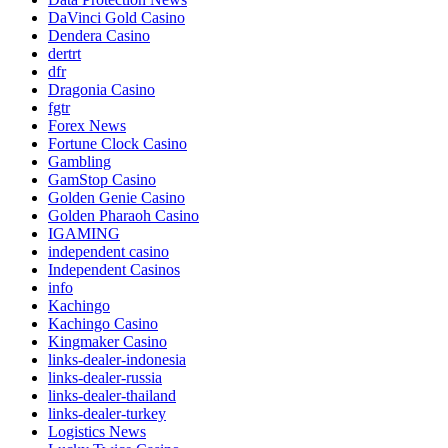
DaVinci Gold Casino
Dendera Casino
dertrt
dfr
Dragonia Casino
fgtr
Forex News
Fortune Clock Casino
Gambling
GamStop Casino
Golden Genie Casino
Golden Pharaoh Casino
IGAMING
independent casino
Independent Casinos
info
Kachingo
Kachingo Casino
Kingmaker Casino
links-dealer-indonesia
links-dealer-russia
links-dealer-thailand
links-dealer-turkey
Logistics News