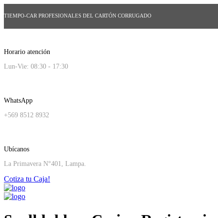
TIEMPO-CAR PROFESIONALES DEL CARTÓN CORRUGADO
Horario atención
Lun-Vie: 08:30 - 17:30
WhatsApp
+569 8512 8932
Ubícanos
La Primavera N°401, Lampa.
Cotiza tu Caja!