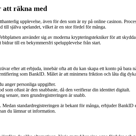
r att räkna med
ätthanterlig upplevelse, även för den som är ny på online casinon. Proces
till själva spelandet, vilket är en stor fördel för många.
ebbplatsen använder sig av moderna krypteringstekniker för att skydda d
 bidrar till en bekymmersfri spelupplevelse från start.
ävar efter att erbjuda, innebär ofta att du kan skapa ett konto på bara
entifiering som BankID. Målet är att minimera friktion och låta dig dyk
du anger personliga uppgifter.
om oftast är den snabbaste, då den verifierar din identitet digitalt.
ring senare, men grundregistreringen är snabb.
 Medan standardregistreringen är bekant för många, erbjuder BankID en
innan du lämnar ut information.