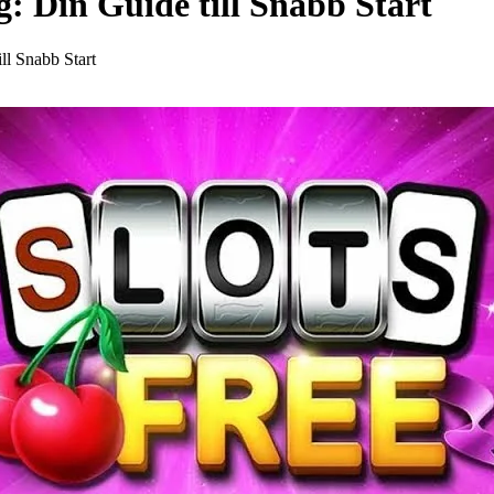
: Din Guide till Snabb Start
ll Snabb Start