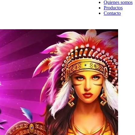
Quienes somos
Productos
Contacto