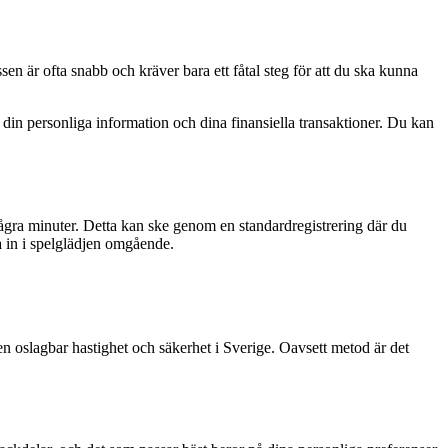
sen är ofta snabb och kräver bara ett fåtal steg för att du ska kunna
in personliga information och dina finansiella transaktioner. Du kan
 några minuter. Detta kan ske genom en standardregistrering där du
a in i spelglädjen omgående.
 oslagbar hastighet och säkerhet i Sverige. Oavsett metod är det