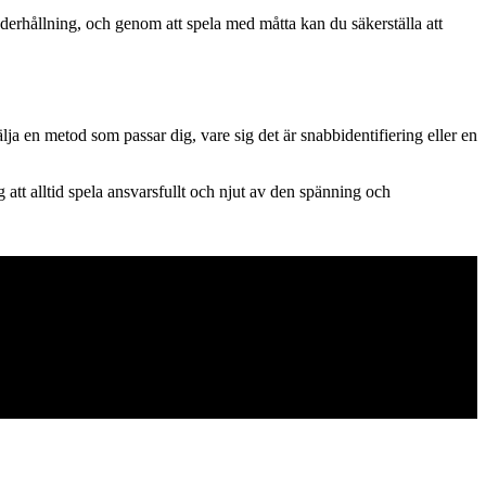
underhållning, och genom att spela med måtta kan du säkerställa att
ja en metod som passar dig, vare sig det är snabbidentifiering eller en
tt alltid spela ansvarsfullt och njut av den spänning och