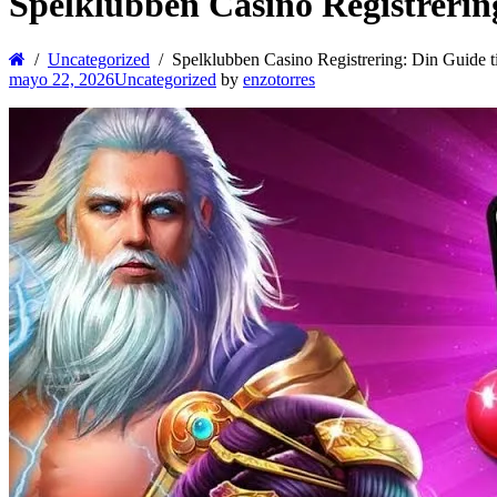
Spelklubben Casino Registrering
Uncategorized
Spelklubben Casino Registrering: Din Guide ti
mayo 22, 2026
Uncategorized
by
enzotorres