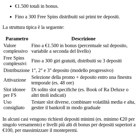
€1.500 totali in bonus.
Fino a 300 Free Spins distribuiti sui primi tre depositi.
La struttura tipica è la seguente:
Parametro
Descrizione
Valore
Fino a €1.500 in bonus (percentuale sul deposito,
complessivo
variabile a seconda del livello)
Free Spins
Fino a 300 giri gratuiti, distribuiti su 3 depositi
complessivi
Distribuzione
1°, 2° e 3° deposito (modello progressivo)
Selezione della promo + deposito entro una finestra
Attivazione
temporale (es. 48 ore)
Slot idonee
Di solito slot specifiche (es. Book of Ra Deluxe o
per FS
altri titoli indicati)
Uso
Testare slot diverse, combinare volatilità media e alta,
consigliato
gestire il bankroll in modo graduale
In alcuni casi vengono richiesti depositi minimi (es. minimo €20 per
singolo versamento) e livelli più alti di bonus per depositi superiori a
€100, per massimizzare il montepremi.