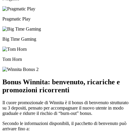
Pragmatic Play
Big Time Gaming
Tom Horn
Bonus Winnita: benvenuto, ricariche e
promozioni ricorrenti
Il cuore promozionale di Winnita è il bonus di benvenuto strutturato
su 3 depositi, pensato per accompagnare il nuovo utente in modo
graduale e ridurre il rischio di “burn‑out” bonus.
Secondo le informazioni disponibili, il pacchetto di benvenuto può
arrivare fino a: