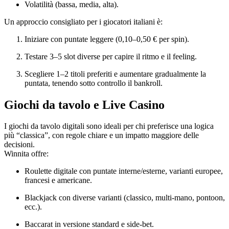
Volatilità (bassa, media, alta).
Un approccio consigliato per i giocatori italiani è:
Iniziare con puntate leggere (0,10–0,50 € per spin).
Testare 3–5 slot diverse per capire il ritmo e il feeling.
Scegliere 1–2 titoli preferiti e aumentare gradualmente la
puntata, tenendo sotto controllo il bankroll.
Giochi da tavolo e Live Casino
I giochi da tavolo digitali sono ideali per chi preferisce una logica
più “classica”, con regole chiare e un impatto maggiore delle
decisioni.
Winnita offre:
Roulette digitale con puntate interne/esterne, varianti europee,
francesi e americane.
Blackjack con diverse varianti (classico, multi‑mano, pontoon,
ecc.).
Baccarat in versione standard e side‑bet.