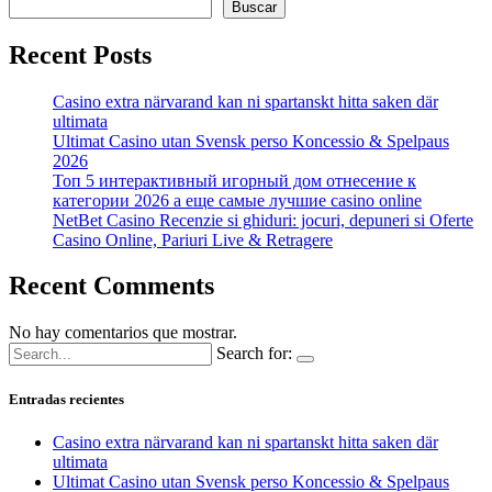
Buscar
Recent Posts
Casino extra närvarand kan ni spartanskt hitta saken där
ultimata
Ultimat Casino utan Svensk perso Koncessio & Spelpaus
2026
Топ 5 интерактивный игорный дом отнесение к
категории 2026 а еще самые лучшие casino online
NetBet Casino Recenzie si ghiduri: jocuri, depuneri si Oferte
Casino Online, Pariuri Live & Retragere
Recent Comments
No hay comentarios que mostrar.
Search for:
Entradas recientes
Casino extra närvarand kan ni spartanskt hitta saken där
ultimata
Ultimat Casino utan Svensk perso Koncessio & Spelpaus