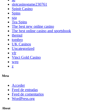
slotcasinogame230761
Spinit Casino
Spins
sza
Tea Spins
The best new online casino
The best online casino and sportsbook
themul
tombro
UK Casinos
Uncategorized
vfr
Vinci Gold Casino
weq
z
Meta
Acceder
Feed de entradas
Feed de comentarios
WordPress.org
About