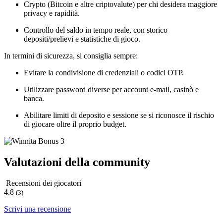
Crypto (Bitcoin e altre criptovalute) per chi desidera maggiore
privacy e rapidità.
Controllo del saldo in tempo reale, con storico
depositi/prelievi e statistiche di gioco.
In termini di sicurezza, si consiglia sempre:
Evitare la condivisione di credenziali o codici OTP.
Utilizzare password diverse per account e‑mail, casinò e
banca.
Abilitare limiti di deposito e sessione se si riconosce il rischio
di giocare oltre il proprio budget.
Valutazioni della community
Recensioni dei giocatori
4.8
(3)
Scrivi una recensione