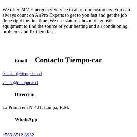
We offer 24/7 Emergency Service to all of our customers. You can
always count on AirPro Experts to get to you fast and get the job
done right the first time. We use state-of-the-art diagnostic
equipment to find the source of your heating and air conditioning
problems and fix them fast.
Contacto
Tiempo-car
Email
contacto@tiempocar.cl
ventas@tiempocar.cl
Dirección
La Primavera N°401, Lampa, R.M.
WhatsApp
+569 8512 8932