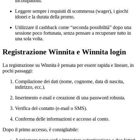
incompatibili.
Leggere sempre i requisiti di scommessa (wager), i giochi
idonei e la durata della promo.
Utilizzare il cashback come “seconda possibilità” dopo una
sessione poco fortunata, senza pensare a recuperare tutto in
una sola volta.
Registrazione Winnita e Winnita login
La registrazione su Winnita è pensata per essere rapida e lineare, in
pochi passaggi:
Compilazione dei dati (nome, cognome, data di nascita,
indirizzo, ecc.).
Inserimento e‑mail e creazione di una password robusta.
Verifica del contatto (e‑mail o SMS).
Conferma delle informazioni e accesso al conto.
Dopo il primo accesso, è consigliabile: