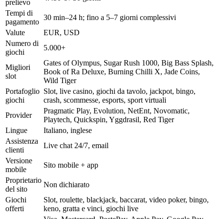
prelievo
Tempi di
30 min–24 h; fino a 5–7 giorni complessivi
pagamento
Valute
EUR, USD
Numero di
5.000+
giochi
Gates of Olympus, Sugar Rush 1000, Big Bass Splash,
Migliori
Book of Ra Deluxe, Burning Chilli X, Jade Coins,
slot
Wild Tiger
Portafoglio
Slot, live casino, giochi da tavolo, jackpot, bingo,
giochi
crash, scommesse, esports, sport virtuali
Pragmatic Play, Evolution, NetEnt, Novomatic,
Provider
Playtech, Quickspin, Yggdrasil, Red Tiger
Lingue
Italiano, inglese
Assistenza
Live chat 24/7, email
clienti
Versione
Sito mobile + app
mobile
Proprietario
Non dichiarato
del sito
Giochi
Slot, roulette, blackjack, baccarat, video poker, bingo,
offerti
keno, gratta e vinci, giochi live