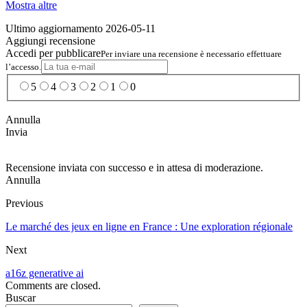
Mostra altre
Ultimo aggiornamento 2026-05-11
Aggiungi recensione
Accedi per pubblicare
Per inviare una recensione è necessario effettuare
l’accesso.
5
4
3
2
1
0
Annulla
Invia
Recensione inviata con successo e in attesa di moderazione.
Annulla
Previous
Le marché des jeux en ligne en France : Une exploration régionale
Next
a16z generative ai
Comments are closed.
Buscar