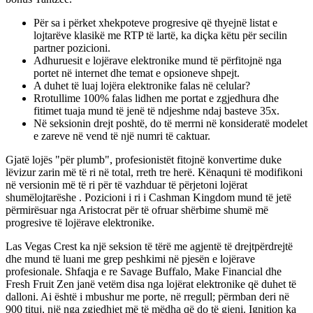
Për sa i përket xhekpoteve progresive që thyejnë listat e
lojtarëve klasikë me RTP të lartë, ka diçka këtu për secilin
partner pozicioni.
Adhuruesit e lojërave elektronike mund të përfitojnë nga
portet në internet dhe temat e opsioneve shpejt.
A duhet të luaj lojëra elektronike falas në celular?
Rrotullime 100% falas lidhen me portat e zgjedhura dhe
fitimet tuaja mund të jenë të ndjeshme ndaj basteve 35x.
Në seksionin drejt poshtë, do të merrni në konsideratë modelet
e zareve në vend të një numri të caktuar.
Gjatë lojës "për plumb", profesionistët fitojnë konvertime duke
lëvizur zarin më të ri në total, rreth tre herë. Kënaquni të modifikoni
në versionin më të ri për të vazhduar të përjetoni lojërat
shumëlojtarëshe . Pozicioni i ri i Cashman Kingdom mund të jetë
përmirësuar nga Aristocrat për të ofruar shërbime shumë më
progresive të lojërave elektronike.
Las Vegas Crest ka një seksion të tërë me agjentë të drejtpërdrejtë
dhe mund të luani me grep peshkimi në pjesën e lojërave
profesionale. Shfaqja e re Savage Buffalo, Make Financial dhe
Fresh Fruit Zen janë vetëm disa nga lojërat elektronike që duhet të
dalloni. Ai është i mbushur me porte, në rregull; përmban deri në
900 tituj, një nga zgjedhjet më të mëdha që do të gjeni. Ignition ka