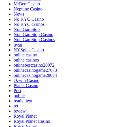
MrBen Casino
Neptune Casino
News
No KYC Casino
No KYC casinos
Non GamStop
Non GamStop Casino
Non GamStop Casinos
nysp
NYSpins Casino
online casino
online casinos
onlinebestcasino20072
onlinecasinogame27073
onlinecasinogame28074
Ozwin Casino
Planet Casino
Post
public
ready_text
ret
review
Royal Planet
Royal Planet Casino
Royal Valley