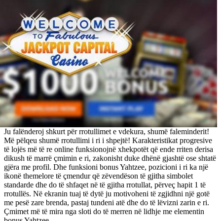
Ju falënderoj shkurt për rrotullimet e vdekura, shumë faleminderit!
Më pëlqeu shumë rrotullimi i ri i shpejtë! Karakteristikat progresive
të lojës më të re online funksionojnë xhekpotët që ende rriten derisa
dikush të marrë çmimin e ri, zakonisht duke dhënë gjashtë ose shtatë
gjëra me profil. Dhe funksioni bonus Yahtzee, pozicioni i ri ka një
ikonë themelore të çmendur që zëvendëson të gjitha simbolet
standarde dhe do të shfaqet në të gjitha rrotullat, përveç hapit 1 të
rrotullës. Në ekranin tuaj të dytë ju motivoheni të zgjidhni një gotë
me pesë zare brenda, pastaj tundeni atë dhe do të lëvizni zarin e ri.
Çmimet më të mira nga sloti do të merren në lidhje me elementin
bonus Yahtzee.