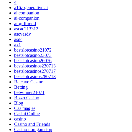
4
a16z generative ai
ai companion
ai-companion
ai-girlfriend
ascac213312
ascvasdv
asdc
ax1
bestslotcasino21072
bestslotcasino23073
bestslotcasino26076
bestslotcasinos230713
bestslotcasinos270717
bestslotcasinos280718
Betcave Casino
Betting
betwinner21071
Bizzo Casino
Blog
Cas mag es
Casini Online
casino
Casino and Friends
Casino non gamstop