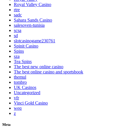
Royal Valley Casino
rtre
sadc
Sahara Sands Casino
salesoven-tunisia
scsa
sd
slotcasinogame230761
Spinit Casino
Spins
sza
Tea Spins
The best new online casino
The best online casino and sportsbook
themul
tombro
UK Casinos
Uncategorized
vfr
Vinci Gold Casino
weq
z
Meta