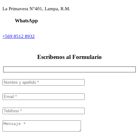
La Primavera N°401, Lampa, R.M.
WhatsApp
+569 8512 8932
Escríbenos al
Formulario