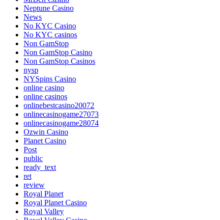
Neptune Casino
News
No KYC Casino
No KYC casinos
Non GamStop
Non GamStop Casino
Non GamStop Casinos
nysp
NYSpins Casino
online casino
online casinos
onlinebestcasino20072
onlinecasinogame27073
onlinecasinogame28074
Ozwin Casino
Planet Casino
Post
public
ready_text
ret
review
Royal Planet
Royal Planet Casino
Royal Valley