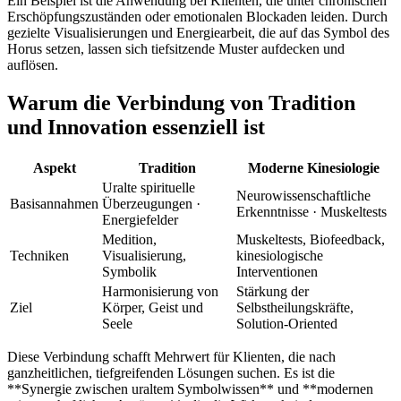
Ein Beispiel ist die Anwendung bei Klienten, die unter chronischen
Erschöpfungszuständen oder emotionalen Blockaden leiden. Durch
gezielte Visualisierungen und Energiearbeit, die auf das Symbol des
Horus setzen, lassen sich tiefsitzende Muster aufdecken und
auflösen.
Warum die Verbindung von Tradition
und Innovation essenziell ist
Aspekt
Tradition
Moderne Kinesiologie
Uralte spirituelle
Neurowissenschaftliche
Basisannahmen
Überzeugungen ·
Erkenntnisse · Muskeltests
Energiefelder
Medition,
Muskeltests, Biofeedback,
Techniken
Visualisierung,
kinesiologische
Symbolik
Interventionen
Harmonisierung von
Stärkung der
Ziel
Körper, Geist und
Selbstheilungskräfte,
Seele
Solution-Oriented
Diese Verbindung schafft Mehrwert für Klienten, die nach
ganzheitlichen, tiefgreifenden Lösungen suchen. Es ist die
**Synergie zwischen uraltem Symbolwissen** und **modernen