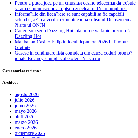
Pentru a putea juca pe un entuziast casino telecomanda trebuie
sa aiba Circumscribe al optsprezecelea mul?i ani implini?i
Informa?iile din licen?iere se sunt capabili sa fie capabili
schimba, a?a ca verifica?i intotdeauna subsolul De asemenea,
?i site-ul ONJN
Caderi sub seria Dazzling Hot, alaturi de variante precum 5
Dazzling Hot
Manhattan Casino Fillip in locul depunere 2026 L Tambur
Gratuite
Gasesc in continuare lista completa din cauza coduri promo?
ionale Betano, ?i in plus alte ofera ?i asta nu
Comentarios recientes
Archivos
agosto 2026
julio 2026
junio 2026
mayo 2026
abril 2026
marzo 2026
enero 2026
diciembre 2025