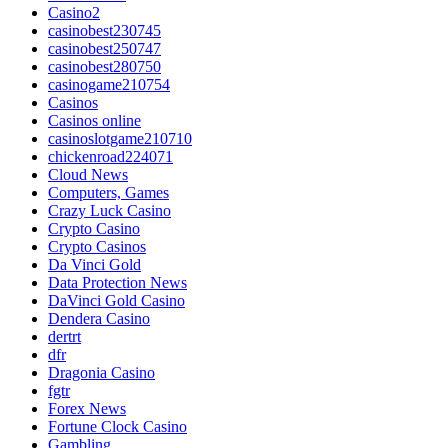
Casino2
casinobest230745
casinobest250747
casinobest280750
casinogame210754
Casinos
Casinos online
casinoslotgame210710
chickenroad224071
Cloud News
Computers, Games
Crazy Luck Casino
Crypto Casino
Crypto Casinos
Da Vinci Gold
Data Protection News
DaVinci Gold Casino
Dendera Casino
dertrt
dfr
Dragonia Casino
fgtr
Forex News
Fortune Clock Casino
Gambling