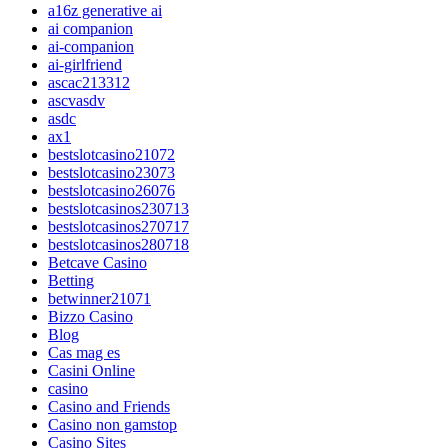
a16z generative ai
ai companion
ai-companion
ai-girlfriend
ascac213312
ascvasdv
asdc
ax1
bestslotcasino21072
bestslotcasino23073
bestslotcasino26076
bestslotcasinos230713
bestslotcasinos270717
bestslotcasinos280718
Betcave Casino
Betting
betwinner21071
Bizzo Casino
Blog
Cas mag es
Casini Online
casino
Casino and Friends
Casino non gamstop
Casino Sites