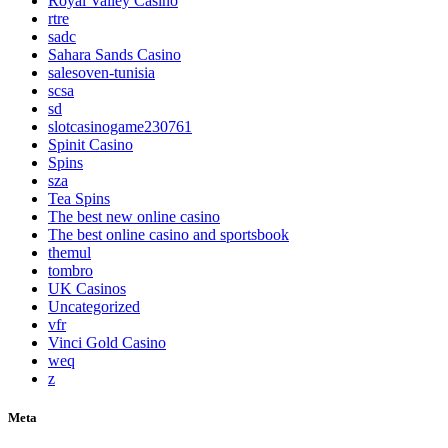
Royal Valley Casino
rtre
sadc
Sahara Sands Casino
salesoven-tunisia
scsa
sd
slotcasinogame230761
Spinit Casino
Spins
sza
Tea Spins
The best new online casino
The best online casino and sportsbook
themul
tombro
UK Casinos
Uncategorized
vfr
Vinci Gold Casino
weq
z
Meta