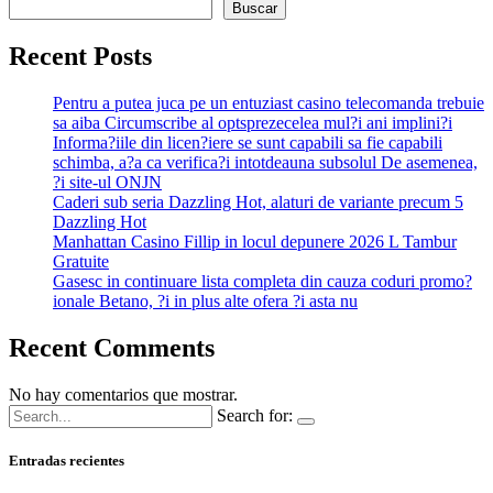
Buscar
Recent Posts
Pentru a putea juca pe un entuziast casino telecomanda trebuie
sa aiba Circumscribe al optsprezecelea mul?i ani implini?i
Informa?iile din licen?iere se sunt capabili sa fie capabili
schimba, a?a ca verifica?i intotdeauna subsolul De asemenea,
?i site-ul ONJN
Caderi sub seria Dazzling Hot, alaturi de variante precum 5
Dazzling Hot
Manhattan Casino Fillip in locul depunere 2026 L Tambur
Gratuite
Gasesc in continuare lista completa din cauza coduri promo?
ionale Betano, ?i in plus alte ofera ?i asta nu
Recent Comments
No hay comentarios que mostrar.
Search for:
Entradas recientes