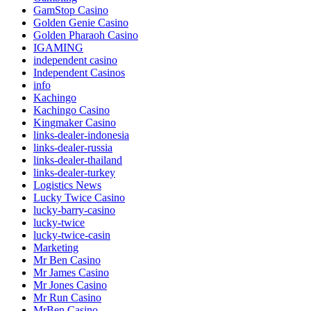
GamStop Casino
Golden Genie Casino
Golden Pharaoh Casino
IGAMING
independent casino
Independent Casinos
info
Kachingo
Kachingo Casino
Kingmaker Casino
links-dealer-indonesia
links-dealer-russia
links-dealer-thailand
links-dealer-turkey
Logistics News
Lucky Twice Casino
lucky-barry-casino
lucky-twice
lucky-twice-casin
Marketing
Mr Ben Casino
Mr James Casino
Mr Jones Casino
Mr Run Casino
MrBen Casino