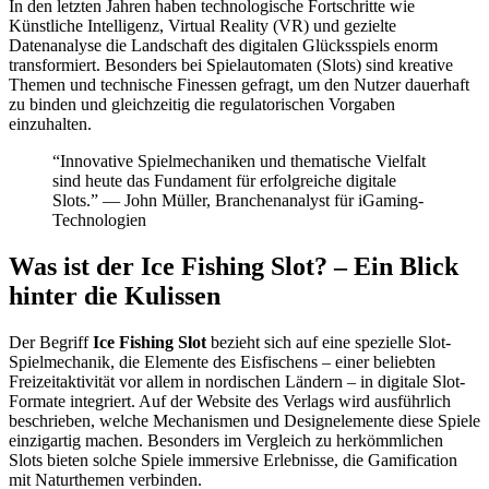
In den letzten Jahren haben technologische Fortschritte wie
Künstliche Intelligenz, Virtual Reality (VR) und gezielte
Datenanalyse die Landschaft des digitalen Glücksspiels enorm
transformiert. Besonders bei Spielautomaten (Slots) sind kreative
Themen und technische Finessen gefragt, um den Nutzer dauerhaft
zu binden und gleichzeitig die regulatorischen Vorgaben
einzuhalten.
“Innovative Spielmechaniken und thematische Vielfalt
sind heute das Fundament für erfolgreiche digitale
Slots.” — John Müller, Branchenanalyst für iGaming-
Technologien
Was ist der Ice Fishing Slot? – Ein Blick
hinter die Kulissen
Der Begriff
Ice Fishing Slot
bezieht sich auf eine spezielle Slot-
Spielmechanik, die Elemente des Eisfischens – einer beliebten
Freizeitaktivität vor allem in nordischen Ländern – in digitale Slot-
Formate integriert. Auf der Website des Verlags wird ausführlich
beschrieben, welche Mechanismen und Designelemente diese Spiele
einzigartig machen. Besonders im Vergleich zu herkömmlichen
Slots bieten solche Spiele immersive Erlebnisse, die Gamification
mit Naturthemen verbinden.