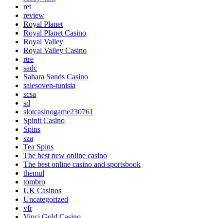
ret
review
Royal Planet
Royal Planet Casino
Royal Valley
Royal Valley Casino
rtre
sadc
Sahara Sands Casino
salesoven-tunisia
scsa
sd
slotcasinogame230761
Spinit Casino
Spins
sza
Tea Spins
The best new online casino
The best online casino and sportsbook
themul
tombro
UK Casinos
Uncategorized
vfr
Vinci Gold Casino