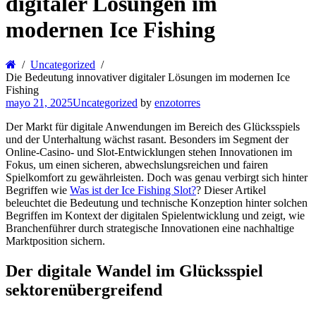
digitaler Lösungen im
modernen Ice Fishing
Uncategorized
Die Bedeutung innovativer digitaler Lösungen im modernen Ice
Fishing
mayo 21, 2025
Uncategorized
by
enzotorres
Der Markt für digitale Anwendungen im Bereich des Glücksspiels
und der Unterhaltung wächst rasant. Besonders im Segment der
Online-Casino- und Slot-Entwicklungen stehen Innovationen im
Fokus, um einen sicheren, abwechslungsreichen und fairen
Spielkomfort zu gewährleisten. Doch was genau verbirgt sich hinter
Begriffen wie
Was ist der Ice Fishing Slot?
? Dieser Artikel
beleuchtet die Bedeutung und technische Konzeption hinter solchen
Begriffen im Kontext der digitalen Spielentwicklung und zeigt, wie
Branchenführer durch strategische Innovationen eine nachhaltige
Marktposition sichern.
Der digitale Wandel im Glücksspiel
sektorenübergreifend