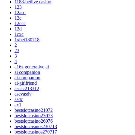
1188-betlive casino
123
12asd
12c
12ccc
12d
1cxc
1xbet180718
2
23
3
4
a16z generative ai
ai companion
ai-companion
ai-girlfriend
ascac213312
ascvasdv
asdc
ax1
bestslotcasino21072
bestslotcasino23073
bestslotcasino26076
bestslotcasinos230713
bestslotcasinos270717