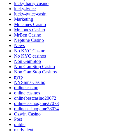
lucky-barry-casino
lucky-twice
lucky-twice-casin
Marketing
Mr James Casino
Mr Jones Casino
MrBen Casino
Neptune Casino
News
No KYC Casino
No KYC casinos
Non GamStop
Non GamStop Casino
Non GamStop Casinos
nysp
NYSpins Casino
online casino
online casinos
onlinebestcasino20072
onlinecasinogame27073
onlinecasinogame28074
Ozwin Casino
Post
public
ready_text