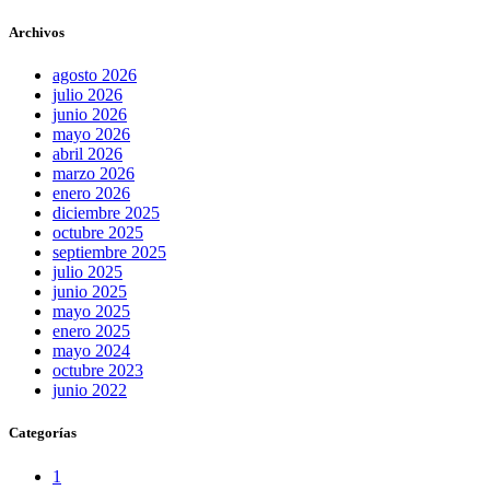
Archivos
agosto 2026
julio 2026
junio 2026
mayo 2026
abril 2026
marzo 2026
enero 2026
diciembre 2025
octubre 2025
septiembre 2025
julio 2025
junio 2025
mayo 2025
enero 2025
mayo 2024
octubre 2023
junio 2022
Categorías
1