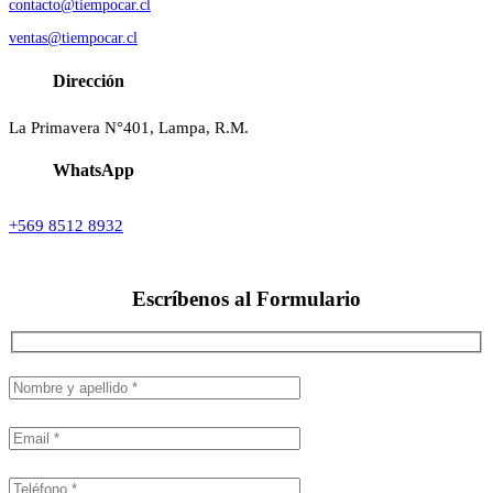
contacto@tiempocar.cl
ventas@tiempocar.cl
Dirección
La Primavera N°401, Lampa, R.M.
WhatsApp
+569 8512 8932
Escríbenos al
Formulario