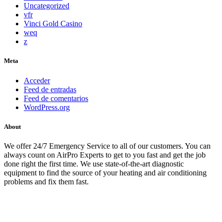
Uncategorized
vfr
Vinci Gold Casino
weq
z
Meta
Acceder
Feed de entradas
Feed de comentarios
WordPress.org
About
We offer 24/7 Emergency Service to all of our customers. You can
always count on AirPro Experts to get to you fast and get the job
done right the first time. We use state-of-the-art diagnostic
equipment to find the source of your heating and air conditioning
problems and fix them fast.