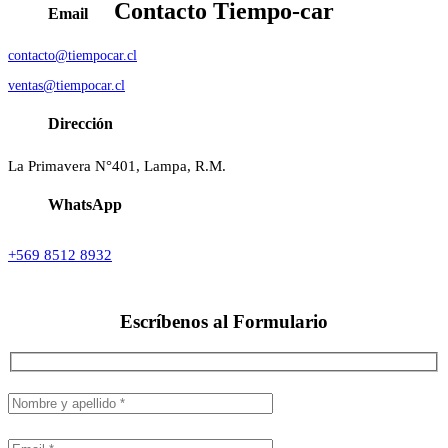
Contacto
Tiempo-car
Email
contacto@tiempocar.cl
ventas@tiempocar.cl
Dirección
La Primavera N°401, Lampa, R.M.
WhatsApp
+569 8512 8932
Escríbenos al
Formulario