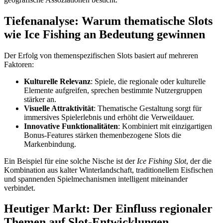
Tiefenanalyse: Warum thematische Slots
wie Ice Fishing an Bedeutung gewinnen
Der Erfolg von themenspezifischen Slots basiert auf mehreren
Faktoren:
Kulturelle Relevanz
: Spiele, die regionale oder kulturelle
Elemente aufgreifen, sprechen bestimmte Nutzergruppen
stärker an.
Visuelle Attraktivität
: Thematische Gestaltung sorgt für
immersives Spielerlebnis und erhöht die Verweildauer.
Innovative Funktionalitäten
: Kombiniert mit einzigartigen
Bonus-Features stärken themenbezogene Slots die
Markenbindung.
Ein Beispiel für eine solche Nische ist der
Ice Fishing Slot
, der die
Kombination aus kalter Winterlandschaft, traditionellem Eisfischen
und spannenden Spielmechanismen intelligent miteinander
verbindet.
Heutiger Markt: Der Einfluss regionaler
Themen auf Slot-Entwicklungen