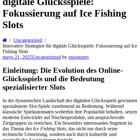
digitale Glücksspiele:
Fokussierung auf Ice Fishing
Slots
Uncategorized
Innovative Strategien für digitale Glücksspiele: Fokussierung auf Ice
Fishing Slots
mayo 21, 2025
Uncategorized
by
enzotorres
Einleitung: Die Evolution des Online-
Glücksspiels und die Bedeutung
spezialisierter Slots
In der dynamischen Landschaft des digitalen Glücksspiels gewinnen
spezialisierte Slot-Spiele zunehmend an Bedeutung. Während
klassische Spielautomaten weiterhin ihre Popularität behalten, setzen
moderne Entwickler auf Nischenprodukte, um anspruchsvolle
Zielgruppen zu erreichen. Ein besonders interessantes Segment ist
das Thema des
Ice Fishing Slots
, das nicht nur durch seine
technische Umsetzung, sondern auch durch kulturelle und
geografische Assoziationen besticht.