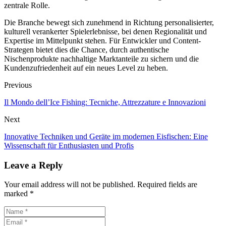
zentrale Rolle.
Die Branche bewegt sich zunehmend in Richtung personalisierter,
kulturell verankerter Spielerlebnisse, bei denen Regionalität und
Expertise im Mittelpunkt stehen. Für Entwickler und Content-
Strategen bietet dies die Chance, durch authentische
Nischenprodukte nachhaltige Marktanteile zu sichern und die
Kundenzufriedenheit auf ein neues Level zu heben.
Previous
Il Mondo dell’Ice Fishing: Tecniche, Attrezzature e Innovazioni
Next
Innovative Techniken und Geräte im modernen Eisfischen: Eine
Wissenschaft für Enthusiasten und Profis
Leave a Reply
Your email address will not be published. Required fields are
marked *