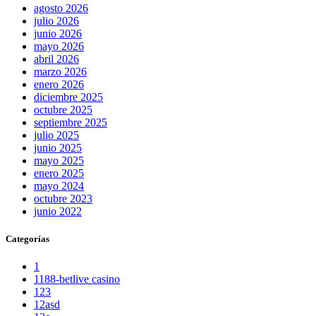
agosto 2026
julio 2026
junio 2026
mayo 2026
abril 2026
marzo 2026
enero 2026
diciembre 2025
octubre 2025
septiembre 2025
julio 2025
junio 2025
mayo 2025
enero 2025
mayo 2024
octubre 2023
junio 2022
Categorías
1
1188-betlive casino
123
12asd