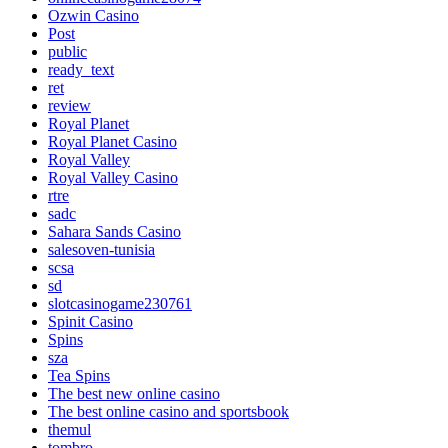
Ozwin Casino
Post
public
ready_text
ret
review
Royal Planet
Royal Planet Casino
Royal Valley
Royal Valley Casino
rtre
sadc
Sahara Sands Casino
salesoven-tunisia
scsa
sd
slotcasinogame230761
Spinit Casino
Spins
sza
Tea Spins
The best new online casino
The best online casino and sportsbook
themul
tombro