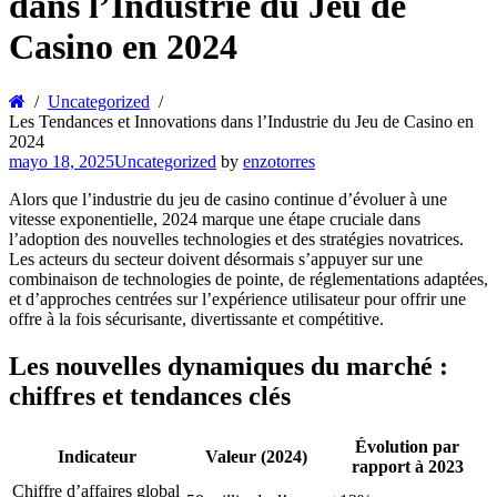
dans l’Industrie du Jeu de
Casino en 2024
Uncategorized
Les Tendances et Innovations dans l’Industrie du Jeu de Casino en
2024
mayo 18, 2025
Uncategorized
by
enzotorres
Alors que l’industrie du jeu de casino continue d’évoluer à une
vitesse exponentielle, 2024 marque une étape cruciale dans
l’adoption des nouvelles technologies et des stratégies novatrices.
Les acteurs du secteur doivent désormais s’appuyer sur une
combinaison de technologies de pointe, de réglementations adaptées,
et d’approches centrées sur l’expérience utilisateur pour offrir une
offre à la fois sécurisante, divertissante et compétitive.
Les nouvelles dynamiques du marché :
chiffres et tendances clés
Évolution par
Indicateur
Valeur (2024)
rapport à 2023
Chiffre d’affaires global