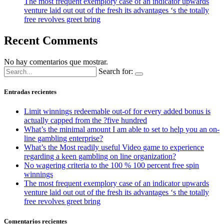
The most frequent exemplory case of an indicator upwards
venture laid out out of the fresh its advantages ‘s the totally
free revolves greet bring
Recent Comments
No hay comentarios que mostrar.
Search for:
Entradas recientes
Limit winnings redeemable out-of for every added bonus is
actually capped from the ?five hundred
What’s the minimal amount I am able to set to help you an on-
line gambling enterprise?
What’s the Most readily useful Video game to experience
regarding a keen gambling on line organization?
No wagering criteria to the 100 % 100 percent free spin
winnings
The most frequent exemplory case of an indicator upwards
venture laid out out of the fresh its advantages ‘s the totally
free revolves greet bring
Comentarios recientes