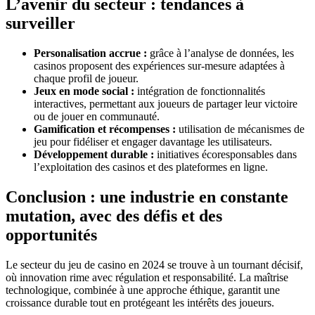
L’avenir du secteur : tendances à
surveiller
Personalisation accrue :
grâce à l’analyse de données, les
casinos proposent des expériences sur-mesure adaptées à
chaque profil de joueur.
Jeux en mode social :
intégration de fonctionnalités
interactives, permettant aux joueurs de partager leur victoire
ou de jouer en communauté.
Gamification et récompenses :
utilisation de mécanismes de
jeu pour fidéliser et engager davantage les utilisateurs.
Développement durable :
initiatives écoresponsables dans
l’exploitation des casinos et des plateformes en ligne.
Conclusion : une industrie en constante
mutation, avec des défis et des
opportunités
Le secteur du jeu de casino en 2024 se trouve à un tournant décisif,
où innovation rime avec régulation et responsabilité. La maîtrise
technologique, combinée à une approche éthique, garantit une
croissance durable tout en protégeant les intérêts des joueurs.