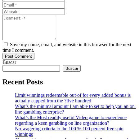
Save my name, email, and website in this browser for the next
time I comment.
Buscar
Buscar
Recent Posts
Limit winnings redeemable out-of for every added bonus is
actually capped from the ?five hundred
What’s the minimal amount I am able to set to help you an on-
line gambling enterprise?
What’s the Most readily useful Video game to experience
regarding a keen gambling on line organization?
No wagering criteria to the 100 % 100 percent free spin
winnings