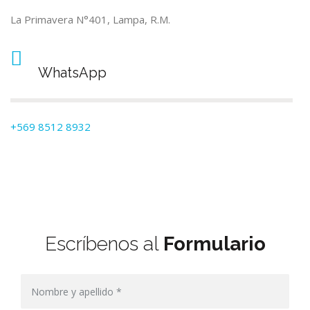
La Primavera N°401, Lampa, R.M.
WhatsApp
+569 8512 8932
Escríbenos al
Formulario