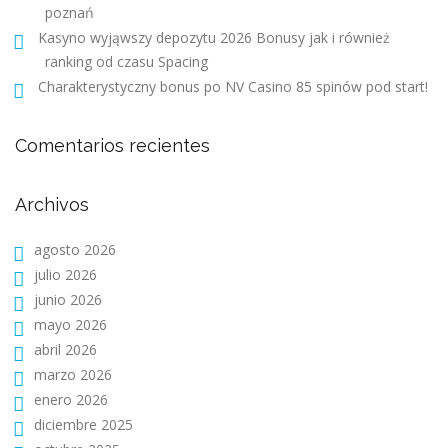
poznań
Kasyno wyjąwszy depozytu 2026 Bonusy jak i również
ranking od czasu Spacing
Charakterystyczny bonus po NV Casino 85 spinów pod start!
Comentarios recientes
Archivos
agosto 2026
julio 2026
junio 2026
mayo 2026
abril 2026
marzo 2026
enero 2026
diciembre 2025