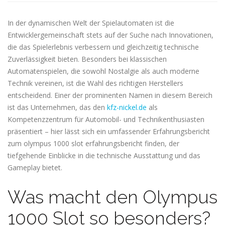
In der dynamischen Welt der Spielautomaten ist die
Entwicklergemeinschaft stets auf der Suche nach Innovationen,
die das Spielerlebnis verbessern und gleichzeitig technische
Zuverlässigkeit bieten. Besonders bei klassischen
Automatenspielen, die sowohl Nostalgie als auch moderne
Technik vereinen, ist die Wahl des richtigen Herstellers
entscheidend. Einer der prominenten Namen in diesem Bereich
ist das Unternehmen, das den
kfz-nickel.de
als
Kompetenzzentrum für Automobil- und Technikenthusiasten
präsentiert – hier lässt sich ein umfassender Erfahrungsbericht
zum olympus 1000 slot erfahrungsbericht finden, der
tiefgehende Einblicke in die technische Ausstattung und das
Gameplay bietet.
Was macht den Olympus
1000 Slot so besonders?