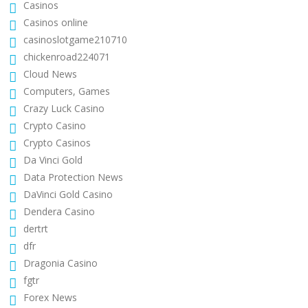
Casinos
Casinos online
casinoslotgame210710
chickenroad224071
Cloud News
Computers, Games
Crazy Luck Casino
Crypto Casino
Crypto Casinos
Da Vinci Gold
Data Protection News
DaVinci Gold Casino
Dendera Casino
dertrt
dfr
Dragonia Casino
fgtr
Forex News