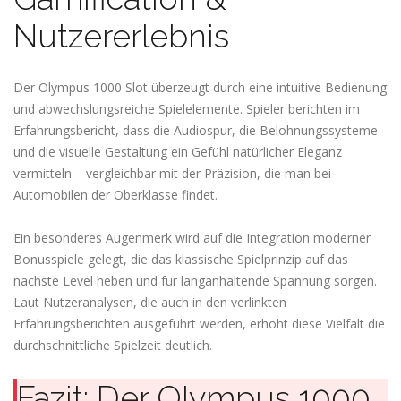
Nutzererlebnis
Der Olympus 1000 Slot überzeugt durch eine intuitive Bedienung
und abwechslungsreiche Spielelemente. Spieler berichten im
Erfahrungsbericht, dass die Audiospur, die Belohnungssysteme
und die visuelle Gestaltung ein Gefühl natürlicher Eleganz
vermitteln – vergleichbar mit der Präzision, die man bei
Automobilen der Oberklasse findet.
Ein besonderes Augenmerk wird auf die Integration moderner
Bonusspiele gelegt, die das klassische Spielprinzip auf das
nächste Level heben und für langanhaltende Spannung sorgen.
Laut Nutzeranalysen, die auch in den verlinkten
Erfahrungsberichten ausgeführt werden, erhöht diese Vielfalt die
durchschnittliche Spielzeit deutlich.
Fazit: Der Olympus 1000