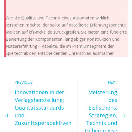
Wer die Qualität und Technik eines Automaten wirklich
verstehen möchte, der sollte auf detaillierte Erfahrungsberichte
wie den auf kfz-nickel.de zurückgreifen. Sie bieten eine fundierte
Bewertung der Komponenten, langlebiger Konstruktion und
Nutzererfahrung – Aspekte, die im Premiumsegment der
Spieltechnik den entscheidenden Unterschied ausmachen.
PREVIOUS
NEXT
Innovationen in der
Meisterung
Verlagsherstellung:
des
Qualitätsstandards
Eisfischens:
und
Strategien,
Zukunftsperspektiven
Technik und
Geheimnisse