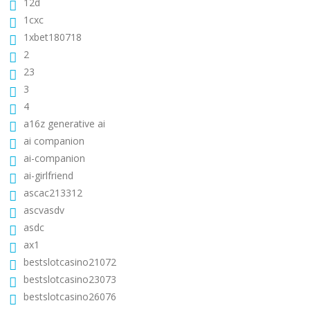
12d
1cxc
1xbet180718
2
23
3
4
a16z generative ai
ai companion
ai-companion
ai-girlfriend
ascac213312
ascvasdv
asdc
ax1
bestslotcasino21072
bestslotcasino23073
bestslotcasino26076