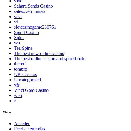
sadc
Sahara Sands Casino
salesoven-tunisia
scsa
sd
slotcasinogame230761
Spinit Casino
Spins
sza
Tea Spins
The best new online casino
The best online casino and sportsbook
themul
tombro
UK Casinos
Uncategorized
vfr
Vinci Gold Casino
weq
z
Meta
Acceder
Feed de entradas