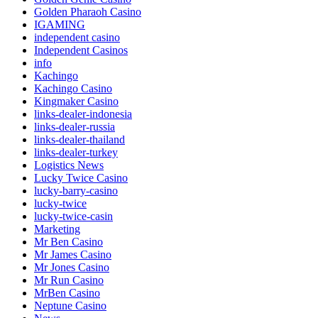
Golden Pharaoh Casino
IGAMING
independent casino
Independent Casinos
info
Kachingo
Kachingo Casino
Kingmaker Casino
links-dealer-indonesia
links-dealer-russia
links-dealer-thailand
links-dealer-turkey
Logistics News
Lucky Twice Casino
lucky-barry-casino
lucky-twice
lucky-twice-casin
Marketing
Mr Ben Casino
Mr James Casino
Mr Jones Casino
Mr Run Casino
MrBen Casino
Neptune Casino