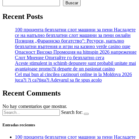
Buscar
Recent Posts
100 процента безплатни слот машини за пени Насладете
се на напълно безплатни слот машини за пени онлайн
Позиция „Фараонско богатство“: Ресурси, напълно
безплатни въртения и игри на казино verde casino още
Опасност Високо Промоция на hitnspin 2026 напрежение
Слот Мнение Опитайте го безплатно сега
Aceste stimulent in schimb depunere sunt probabil unitate mai
avantajoase promo?ii departe de un pasionat casino
Cel mai bun al cincilea cazinouri online in la Moldova 2026
juca?i ?i ca?tiga?i Adevarul sa fie spus acolo
Recent Comments
No hay comentarios que mostrar.
Search for:
Entradas recientes
100 процента безплатни слот машини за пени Насладете