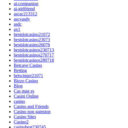
ai-companion
ai-girlfriend
ascac213312
ascvasdv
asdc
ax1
bestslotcasino21072
bestslotcasino23073
bestslotcasino26076
bestslotcasinos230713
bestslotcasinos270717
bestslotcasinos280718
Betcave Casino
Betting
betwinner21071
Bizzo Casino
Blog
Cas mag es
Casini Online
casino
Casino and Friends
Casino non gamstop
Casino Sites
Casino2
casinobest230745