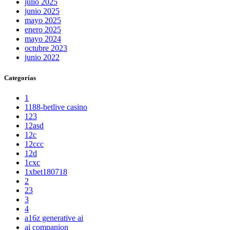
julio 2025
junio 2025
mayo 2025
enero 2025
mayo 2024
octubre 2023
junio 2022
Categorías
1
1188-betlive casino
123
12asd
12c
12ccc
12d
1cxc
1xbet180718
2
23
3
4
a16z generative ai
ai companion