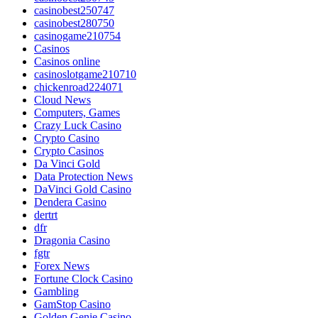
casinobest250747
casinobest280750
casinogame210754
Casinos
Casinos online
casinoslotgame210710
chickenroad224071
Cloud News
Computers, Games
Crazy Luck Casino
Crypto Casino
Crypto Casinos
Da Vinci Gold
Data Protection News
DaVinci Gold Casino
Dendera Casino
dertrt
dfr
Dragonia Casino
fgtr
Forex News
Fortune Clock Casino
Gambling
GamStop Casino
Golden Genie Casino