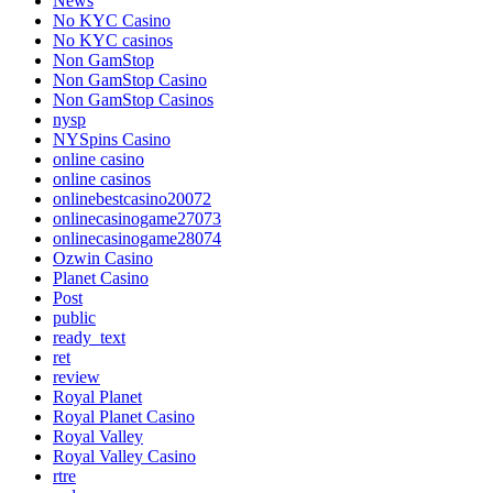
News
No KYC Casino
No KYC casinos
Non GamStop
Non GamStop Casino
Non GamStop Casinos
nysp
NYSpins Casino
online casino
online casinos
onlinebestcasino20072
onlinecasinogame27073
onlinecasinogame28074
Ozwin Casino
Planet Casino
Post
public
ready_text
ret
review
Royal Planet
Royal Planet Casino
Royal Valley
Royal Valley Casino
rtre