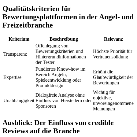
Qualitätskriterien für
Bewertungsplattformen in der Angel- und
Freizeitbranche
Kriterium
Beschreibung
Relevanz
Offenlegung von
Bewertungskriterien und
Höchste Priorität für
Transparenz
Hintergrundinformationen
Vertrauensbildung
der Tester
Fundiertes Know-how im
Erhöht die
Bereich Angeln,
Expertise
Glaubwürdigkeit der
Spieleentwicklung oder
Bewertungen
Produktdesign
Wichtig für
Dialogfreie Analyse ohne
objektive,
Unabhängigkeit
Einfluss von Herstellern oder
unvoreingenommene
Sponsoren
Meinungen
Ausblick: Der Einfluss von credible
Reviews auf die Branche