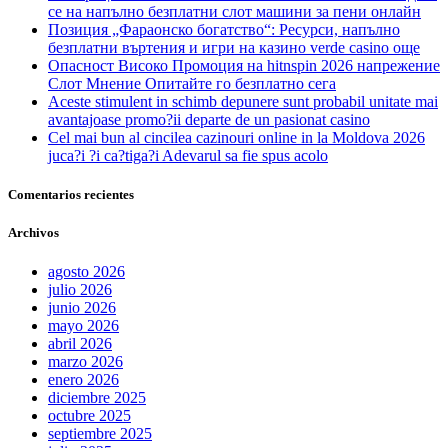
се на напълно безплатни слот машини за пени онлайн
Позиция „Фараонско богатство“: Ресурси, напълно
безплатни въртения и игри на казино verde casino още
Опасност Високо Промоция на hitnspin 2026 напрежение
Слот Мнение Опитайте го безплатно сега
Aceste stimulent in schimb depunere sunt probabil unitate mai
avantajoase promo?ii departe de un pasionat casino
Cel mai bun al cincilea cazinouri online in la Moldova 2026
juca?i ?i ca?tiga?i Adevarul sa fie spus acolo
Comentarios recientes
Archivos
agosto 2026
julio 2026
junio 2026
mayo 2026
abril 2026
marzo 2026
enero 2026
diciembre 2025
octubre 2025
septiembre 2025