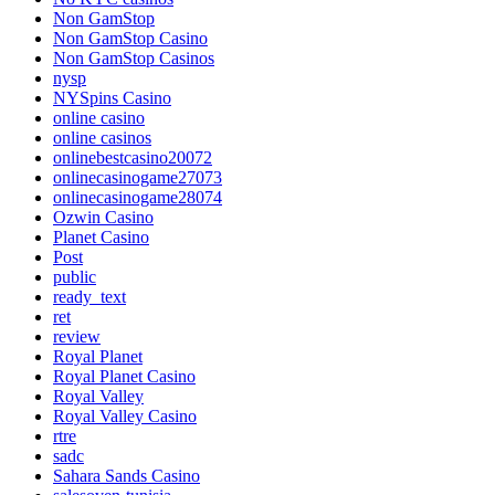
Non GamStop
Non GamStop Casino
Non GamStop Casinos
nysp
NYSpins Casino
online casino
online casinos
onlinebestcasino20072
onlinecasinogame27073
onlinecasinogame28074
Ozwin Casino
Planet Casino
Post
public
ready_text
ret
review
Royal Planet
Royal Planet Casino
Royal Valley
Royal Valley Casino
rtre
sadc
Sahara Sands Casino