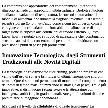
La comprensione approfondita dei comportamenti ittici sotto il
ghiaccio richiede un approccio multidisciplinare. Biologi e ittiologi
studiano le variazioni di temperatura, le correnti sottomarine e i
modelli di alimentazione durante la stagione invernale. Ad esempio,
recenti studi
mettono in evidenza
come alcuni tipi di pesci, come il
coregone e il luccio, adattino le loro abitudini alimentari e di
migrazione in risposta alle condizioni di freddo estremo. Questo
know-how ha portato allo sviluppo di attrezzature che, combinando
sensori e analisi dati, consentono ai pescatori di individuare con
precisione i punti di pesca più promettenti.
Innovazione Tecnologica: dagli Strumenti
Tradizionali alle Novità Digitali
La tecnologia ha rivoluzionato l’ice fishing, portando progressi che
vanno dall’uso di sonar e fish finder di ultima generazione ai droni
termici. Questi strumenti permettono di monitorare il comportamento
dei pesci in tempo reale, ottimizzando le strategie di pesca. Tra le più
innovative, si distinguono i
sonar smart
e le attrezzature con
intelligenza artificiale, in grado di analizzare grandi volumi di dati e
predire aree di maggiore abbondanza.
Ma qual è il livello di affidabilità di queste tecnologie?
La