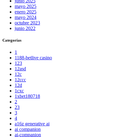
junio 2025
mayo 2025
enero 2025
mayo 2024
octubre 2023
junio 2022
Categorías
1
1188-betlive casino
123
12asd
12c
12ccc
12d
1cxc
1xbet180718
2
23
3
4
a16z generative ai
ai companion
ai-companion