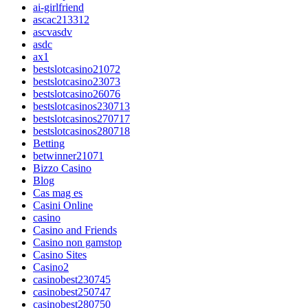
ai-girlfriend
ascac213312
ascvasdv
asdc
ax1
bestslotcasino21072
bestslotcasino23073
bestslotcasino26076
bestslotcasinos230713
bestslotcasinos270717
bestslotcasinos280718
Betting
betwinner21071
Bizzo Casino
Blog
Cas mag es
Casini Online
casino
Casino and Friends
Casino non gamstop
Casino Sites
Casino2
casinobest230745
casinobest250747
casinobest280750