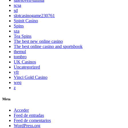
salesoven-tunisia
scsa
sd
slotcasinogame230761
Spinit Casino
Spins
sza
Tea Spins
The best new online casino
The best online casino and sportsbook
themul
tombro
UK Casinos
Uncategorized
vfr
Vinci Gold Casino
weq
z
Meta
Acceder
Feed de entradas
Feed de comentarios
WordPress.org