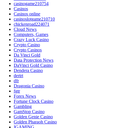
casinogame210754
Casinos
Casinos online
casinoslotgame210710
chickenroad224071
Cloud News
Computers, Games
Crazy Luck Casino
Crypto Casino
Crypto Casinos
Da Vinci Gold
Data Protection News
DaVinci Gold Casino
Dendera Casino
dertrt
dfr
Dragonia Casino
fgtr
Forex News
Fortune Clock Casino
Gambling
GamStop Casino
Golden Genie Casino
Golden Pharaoh Casino
IGAMING