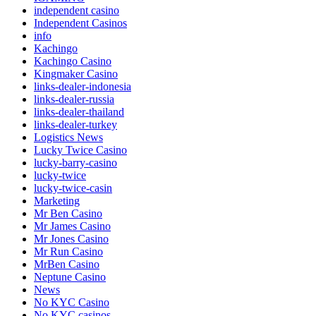
independent casino
Independent Casinos
info
Kachingo
Kachingo Casino
Kingmaker Casino
links-dealer-indonesia
links-dealer-russia
links-dealer-thailand
links-dealer-turkey
Logistics News
Lucky Twice Casino
lucky-barry-casino
lucky-twice
lucky-twice-casin
Marketing
Mr Ben Casino
Mr James Casino
Mr Jones Casino
Mr Run Casino
MrBen Casino
Neptune Casino
News
No KYC Casino
No KYC casinos