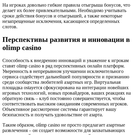
На игроках довольно гибкие правила отыгрыша бонусов, что
делает их более привлекательными. Необходимо учитывать
сроки действия бонусов и отыгрышей, а также некоторые
незапрещенные исключения, касающиеся определенных
слотов.
Перспективы развития и инновации в
olimp casino
Способность к внедрению инноваций и уважение к игрокам
ставят olimp casino в ряд перспективных онлайн платформ.
Уверенность в непрерывном улучшении исключительного
сервиса содействует дальнейшей популярности и признанию
среди сообщества любителей азартных игр. Виртуальная
площадка ostayется сфокусирована на интеграции новейших
игровых технологий, новых провайдеров, ваших реакциях на
обратную связь – клуб постоянно совершенствуется, чтобы
соответствовать высоким ожиданиям современных игроков.
Объективное рассмотрение системы гарантирует вашу
безопасность и получать удовольствие от азарта.
Таким образом, olímp casino не просто предлагает азартные
развлечения – он создает возможности для захватывающих