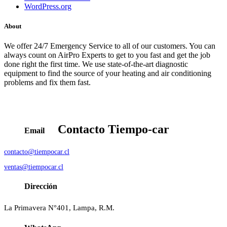
WordPress.org
About
We offer 24/7 Emergency Service to all of our customers. You can
always count on AirPro Experts to get to you fast and get the job
done right the first time. We use state-of-the-art diagnostic
equipment to find the source of your heating and air conditioning
problems and fix them fast.
Contacto
Tiempo-car
Email
contacto@tiempocar.cl
ventas@tiempocar.cl
Dirección
La Primavera N°401, Lampa, R.M.