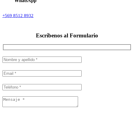
WhatsApp
+569 8512 8932
Escríbenos al
Formulario