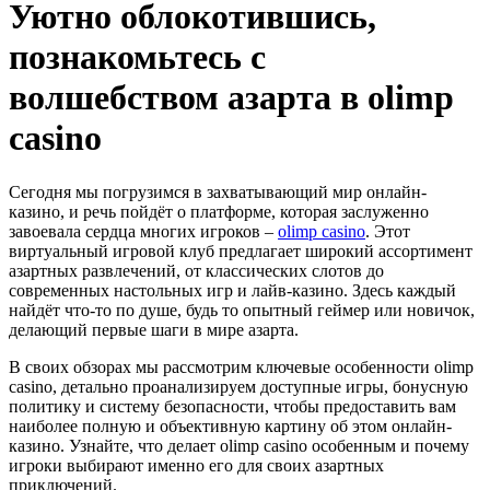
Уютно облокотившись,
познакомьтесь с
волшебством азарта в olimp
casino
Сегодня мы погрузимся в захватывающий мир онлайн-
казино, и речь пойдёт о платформе, которая заслуженно
завоевала сердца многих игроков –
olimp casino
. Этот
виртуальный игровой клуб предлагает широкий ассортимент
азартных развлечений, от классических слотов до
современных настольных игр и лайв-казино. Здесь каждый
найдёт что-то по душе, будь то опытный геймер или новичок,
делающий первые шаги в мире азарта.
В своих обзорах мы рассмотрим ключевые особенности olimp
casino, детально проанализируем доступные игры, бонусную
политику и систему безопасности, чтобы предоставить вам
наиболее полную и объективную картину об этом онлайн-
казино. Узнайте, что делает olimp casino особенным и почему
игроки выбирают именно его для своих азартных
приключений.