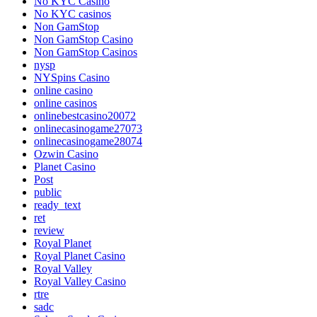
No KYC Casino
No KYC casinos
Non GamStop
Non GamStop Casino
Non GamStop Casinos
nysp
NYSpins Casino
online casino
online casinos
onlinebestcasino20072
onlinecasinogame27073
onlinecasinogame28074
Ozwin Casino
Planet Casino
Post
public
ready_text
ret
review
Royal Planet
Royal Planet Casino
Royal Valley
Royal Valley Casino
rtre
sadc