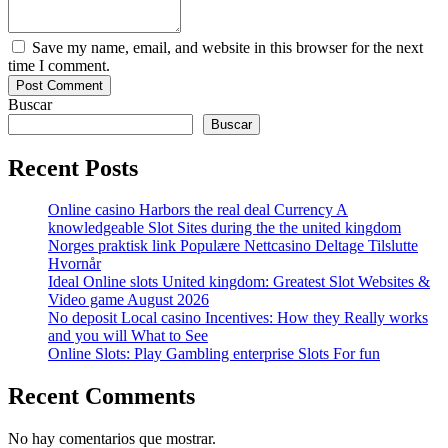
Save my name, email, and website in this browser for the next
time I comment.
Buscar
Buscar
Recent Posts
Online casino Harbors the real deal Currency A
knowledgeable Slot Sites during the the united kingdom
Norges praktisk link Populære Nettcasino Deltage Tilslutte
Hvornår
Ideal Online slots United kingdom: Greatest Slot Websites &
Video game August 2026
No deposit Local casino Incentives: How they Really works
and you will What to See
Online Slots: Play Gambling enterprise Slots For fun
Recent Comments
No hay comentarios que mostrar.