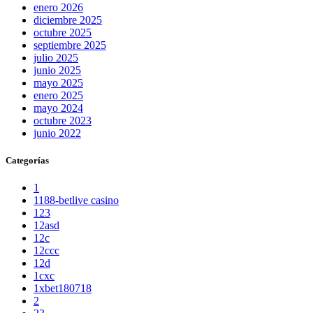
enero 2026
diciembre 2025
octubre 2025
septiembre 2025
julio 2025
junio 2025
mayo 2025
enero 2025
mayo 2024
octubre 2023
junio 2022
Categorías
1
1188-betlive casino
123
12asd
12c
12ccc
12d
1cxc
1xbet180718
2