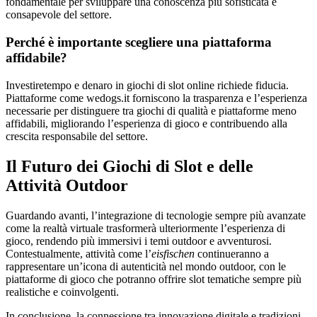
fondamentale per sviluppare una conoscenza più sofisticata e
consapevole del settore.
Perché è importante scegliere una piattaforma
affidabile?
Investiretempo e denaro in giochi di slot online richiede fiducia.
Piattaforme come wedogs.it forniscono la trasparenza e l’esperienza
necessarie per distinguere tra giochi di qualità e piattaforme meno
affidabili, migliorando l’esperienza di gioco e contribuendo alla
crescita responsabile del settore.
Il Futuro dei Giochi di Slot e delle
Attività Outdoor
Guardando avanti, l’integrazione di tecnologie sempre più avanzate
come la realtà virtuale trasformerà ulteriormente l’esperienza di
gioco, rendendo più immersivi i temi outdoor e avventurosi.
Contestualmente, attività come l’
eisfischen
continueranno a
rappresentare un’icona di autenticità nel mondo outdoor, con le
piattaforme di gioco che potranno offrire slot tematiche sempre più
realistiche e coinvolgenti.
In conclusione, la connessione tra innovazione digitale e tradizioni