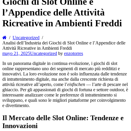
Giochi di Slot Online e
l’Appendice delle Attività
Ricreative in Ambienti Freddi
Uncategorized
Analisi dell’Industria dei Giochi di Slot Online e l’Appendice delle
Attività Ricreative in Ambienti Freddi
mayo 21, 2025
Uncategorized
by
enzotorres
In un panorama digitale in continua evoluzione, i giochi di slot
online rappresentano uno dei segmenti di mercato più redditizi e
innovativi. La loro evoluzione non è solo influenzata dalle tendenze
di intrattenimento digitale, ma anche dalla crescente richiesta di
attività ricreative all’aperto, come l’
eisfischen
— l’arte di pescare nel
ghiaccio. Per gli appassionati di giochi di fortuna e settore outdoor, è
interessante analizzare come le preferenze di intrattenimento si
sviluppano, e quali sono le migliori piattaforme per coinvolgimento
e divertimento.
Il Mercato delle Slot Online: Tendenze e
Innovazioni