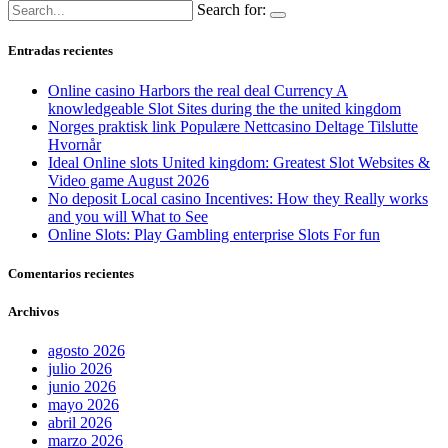
Search for:
Entradas recientes
Online casino Harbors the real deal Currency A
knowledgeable Slot Sites during the the united kingdom
Norges praktisk link Populære Nettcasino Deltage Tilslutte
Hvornår
Ideal Online slots United kingdom: Greatest Slot Websites &
Video game August 2026
No deposit Local casino Incentives: How they Really works
and you will What to See
Online Slots: Play Gambling enterprise Slots For fun
Comentarios recientes
Archivos
agosto 2026
julio 2026
junio 2026
mayo 2026
abril 2026
marzo 2026