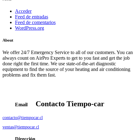
Acceder
Feed de entradas
Feed de comentarios
WordPress.org
About
We offer 24/7 Emergency Service to all of our customers. You can
always count on AirPro Experts to get to you fast and get the job
done right the first time. We use state-of-the-art diagnostic
equipment to find the source of your heating and air conditioning
problems and fix them fast.
Contacto
Tiempo-car
Email
contacto@tiempocar.cl
ventas@tiempocar.cl
Dirección