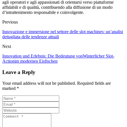
agli operatori e agli appassionati di orientarsi verso piattaforme
affidabili e di qualità, contribuendo alla diffusione di un modo
d’intrattenimento responsabile e coinvolgente.
Previous
Innovazione e immersione nel settore delle slot machines: un’analisi
dettagliata delle tendenze attuali
Next
Innovation und Erlebnis: Die Bedeutung vonWinterlicher Slot-
Actionim modernen Eisfischen
Leave a Reply
Your email address will not be published. Required fields are
marked *