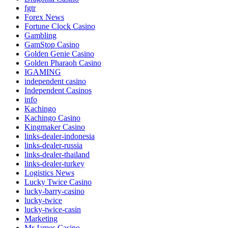
fgtr
Forex News
Fortune Clock Casino
Gambling
GamStop Casino
Golden Genie Casino
Golden Pharaoh Casino
IGAMING
independent casino
Independent Casinos
info
Kachingo
Kachingo Casino
Kingmaker Casino
links-dealer-indonesia
links-dealer-russia
links-dealer-thailand
links-dealer-turkey
Logistics News
Lucky Twice Casino
lucky-barry-casino
lucky-twice
lucky-twice-casin
Marketing
Mr James Casino