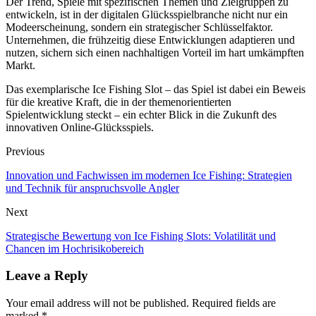
Der Trend, Spiele mit spezifischen Themen und Zielgruppen zu
entwickeln, ist in der digitalen Glücksspielbranche nicht nur ein
Modeerscheinung, sondern ein strategischer Schlüsselfaktor.
Unternehmen, die frühzeitig diese Entwicklungen adaptieren und
nutzen, sichern sich einen nachhaltigen Vorteil im hart umkämpften
Markt.
Das exemplarische Ice Fishing Slot – das Spiel ist dabei ein Beweis
für die kreative Kraft, die in der themenorientierten
Spielentwicklung steckt – ein echter Blick in die Zukunft des
innovativen Online-Glücksspiels.
Previous
Innovation und Fachwissen im modernen Ice Fishing: Strategien
und Technik für anspruchsvolle Angler
Next
Strategische Bewertung von Ice Fishing Slots: Volatilität und
Chancen im Hochrisikobereich
Leave a Reply
Your email address will not be published. Required fields are
marked *