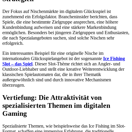
Der Fokus auf Nischenmärkte im digitalem Glücksspiel ist
zunehmend ein Erfolgsfaktor. Brancheninsider berichten, dass
Spiele, die eine bestimmte Zielgruppe ansprechen, eine höhere
Kundenbindung aufweisen und eine stärkere Markenbindung
ermöglichen. Besonders bei jüngeren Zielgruppen und Enthusiasten,
die nach Spezialangeboten suchen, sind solche Nischen sehr
erfolgreich.
Ein interessantes Beispiel für eine originelle Nische im
internationalen Glücksspielangebot ist der sogenannte
Ice Fishing
Slot – das Spiel
. Dieser Slot-Thème richtet sich an Angler- und
Outdoor-Liebhaber und stellt eine kreative Weiterentwicklung der
klassischen Spielautomaten dar, die in ihrer Thematik
außergewöhnlich sind und durch innovative Mechanismen
überzeugen.
Vertiefung: Die Attraktivität von
spezialisierten Themen im digitalen
Gaming
Spezialisierte Themen, wie beispielsweise das Ice Fishing im Slot-
Format, schaffen eine immersive Erfahrung, die traditionelle