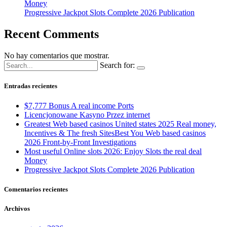
Money
Progressive Jackpot Slots Complete 2026 Publication
Recent Comments
No hay comentarios que mostrar.
Search for:
Entradas recientes
$7,777 Bonus A real income Ports
Licencjonowane Kasyno Przez internet
Greatest Web based casinos United states 2025 Real money,
Incentives & The fresh SitesBest You Web based casinos
2026 Front-by-Front Investigations
Most useful Online slots 2026: Enjoy Slots the real deal
Money
Progressive Jackpot Slots Complete 2026 Publication
Comentarios recientes
Archivos