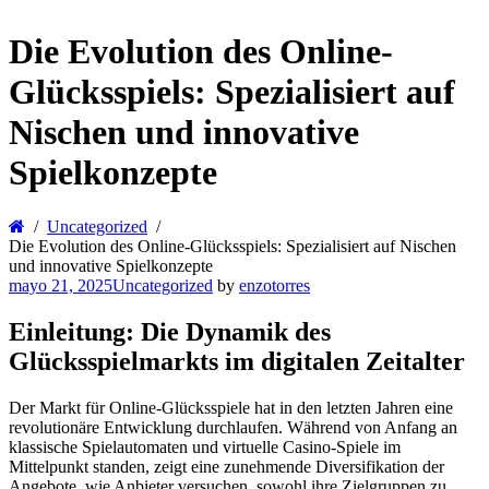
Die Evolution des Online-
Glücksspiels: Spezialisiert auf
Nischen und innovative
Spielkonzepte
Uncategorized
Die Evolution des Online-Glücksspiels: Spezialisiert auf Nischen
und innovative Spielkonzepte
mayo 21, 2025
Uncategorized
by
enzotorres
Einleitung: Die Dynamik des
Glücksspielmarkts im digitalen Zeitalter
Der Markt für Online-Glücksspiele hat in den letzten Jahren eine
revolutionäre Entwicklung durchlaufen. Während von Anfang an
klassische Spielautomaten und virtuelle Casino-Spiele im
Mittelpunkt standen, zeigt eine zunehmende Diversifikation der
Angebote, wie Anbieter versuchen, sowohl ihre Zielgruppen zu