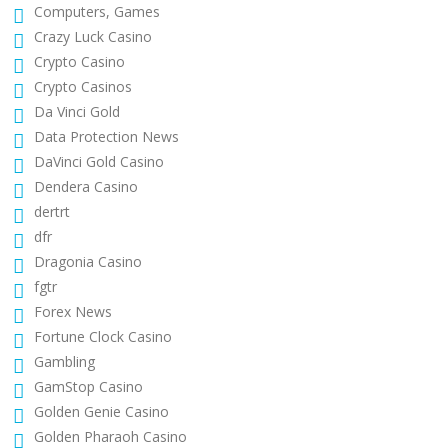
Computers, Games
Crazy Luck Casino
Crypto Casino
Crypto Casinos
Da Vinci Gold
Data Protection News
DaVinci Gold Casino
Dendera Casino
dertrt
dfr
Dragonia Casino
fgtr
Forex News
Fortune Clock Casino
Gambling
GamStop Casino
Golden Genie Casino
Golden Pharaoh Casino