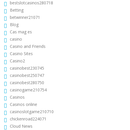
bestslotcasinos280718
Betting
betwinner21071
Blog
Cas mag es
casino
Casino and Friends
Casino Sites
Casino2
casinobest230745
casinobest250747
casinobest280750
casinogame210754
Casinos
Casinos online
casinoslotgame210710
chickenroad224071
Cloud News