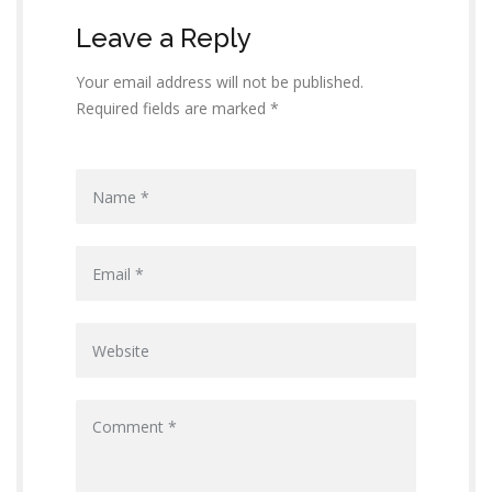
Leave a Reply
Your email address will not be published.
Required fields are marked *