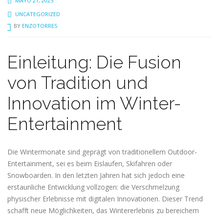
MAYO 21, 2025
UNCATEGORIZED
BY
ENZOTORRES
Einleitung: Die Fusion
von Tradition und
Innovation im Winter-
Entertainment
Die Wintermonate sind geprägt von traditionellem Outdoor-
Entertainment, sei es beim Eislaufen, Skifahren oder
Snowboarden. In den letzten Jahren hat sich jedoch eine
erstaunliche Entwicklung vollzogen: die Verschmelzung
physischer Erlebnisse mit digitalen Innovationen. Dieser Trend
schafft neue Möglichkeiten, das Wintererlebnis zu bereichern