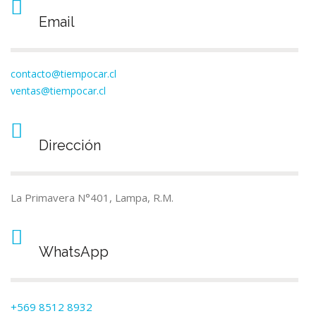
Email
contacto@tiempocar.cl
ventas@tiempocar.cl
Dirección
La Primavera N°401, Lampa, R.M.
WhatsApp
+569 8512 8932