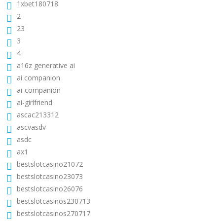
1xbet180718
2
23
3
4
a16z generative ai
ai companion
ai-companion
ai-girlfriend
ascac213312
ascvasdv
asdc
ax1
bestslotcasino21072
bestslotcasino23073
bestslotcasino26076
bestslotcasinos230713
bestslotcasinos270717