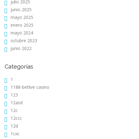
julio 2025
junio 2025
mayo 2025
enero 2025
mayo 2024
octubre 2023
junio 2022
Categorías
1
1188-betlive casino
123
12asd
12c
12ccc
12d
1cxc