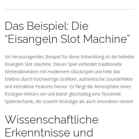
Das Beispiel: Die
“Eisangeln Slot Machine”
Ein herausragendes Beispiel für diese Entwicklung ist die beliebte
Eisangeln Slot Machine. Dieses Spiel verbindet traditionelle
Winteraktivitäten mit modernem Glücksspiel und hebt das
Erlebnis durch hochwertige Grafiken, authentische Soundeffekte
und interaktive Features hervor. Es fängt die Atmosphäre eines
frostigen Winters ein und bietet gleichzeitig eine fesselnde
Spielmechanik, die sowohl Nostalgie als auch Innovation vereint.
Wissenschaftliche
Erkenntnisse und