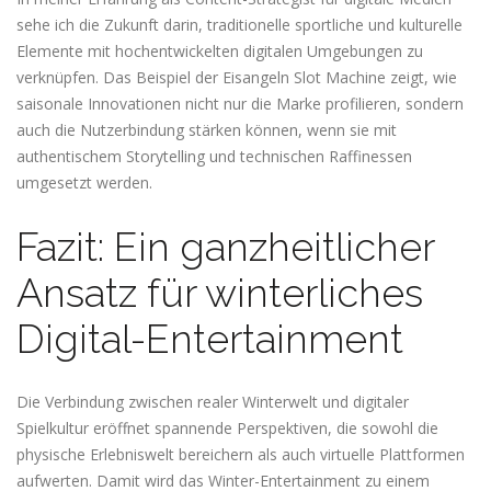
sehe ich die Zukunft darin, traditionelle sportliche und kulturelle
Elemente mit hochentwickelten digitalen Umgebungen zu
verknüpfen. Das Beispiel der Eisangeln Slot Machine zeigt, wie
saisonale Innovationen nicht nur die Marke profilieren, sondern
auch die Nutzerbindung stärken können, wenn sie mit
authentischem Storytelling und technischen Raffinessen
umgesetzt werden.
Fazit: Ein ganzheitlicher
Ansatz für winterliches
Digital-Entertainment
Die Verbindung zwischen realer Winterwelt und digitaler
Spielkultur eröffnet spannende Perspektiven, die sowohl die
physische Erlebniswelt bereichern als auch virtuelle Plattformen
aufwerten. Damit wird das Winter-Entertainment zu einem