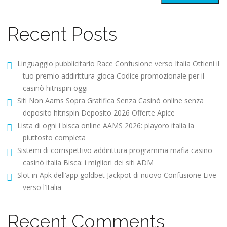
Recent Posts
Linguaggio pubblicitario Race Confusione verso Italia Ottieni il
tuo premio addirittura gioca Codice promozionale per il
casinò hitnspin oggi
Siti Non Aams Sopra Gratifica Senza Casinò online senza
deposito hitnspin Deposito 2026 Offerte Apice
Lista di ogni i bisca online AAMS 2026: playoro italia la
piuttosto completa
Sistemi di corrispettivo addirittura programma mafia casino
casinò italia Bisca: i migliori dei siti ADM
Slot in Apk dell’app goldbet Jackpot di nuovo Confusione Live
verso l’Italia
Recent Comments