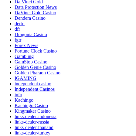
Da Vinci Gold
Data Protection News
DaVinci Gold Casino
Dendera Casino
dertrt
dfr
Dragonia Casino
fgtr
Forex News
Fortune Clock Casino
Gambling
GamStop Casino
Golden Genie Casino
Golden Pharaoh Casino
IGAMING
independent casino
Independent Casinos
info
Kachingo
Kachingo Casino
Kingmaker Casino
links-dealer-indonesia
links-dealer-russia
links-dealer-thailand
links-dealer-turkey