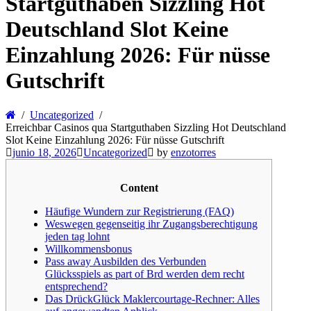
Startguthaben Sizzling Hot
Deutschland Slot Keine
Einzahlung 2026: Für nüsse
Gutschrift
Uncategorized
Erreichbar Casinos qua Startguthaben Sizzling Hot Deutschland
Slot Keine Einzahlung 2026: Für nüsse Gutschrift
junio 18, 2026
Uncategorized
by
enzotorres
Content
Häufige Wundern zur Registrierung (FAQ)
Weswegen gegenseitig ihr Zugangsberechtigung
jeden tag lohnt
Willkommensbonus
Pass away Ausbilden des Verbunden
Glücksspiels as part of Brd werden dem recht
entsprechend?
Das DrückGlück Maklercourtage-Rechner: Alles