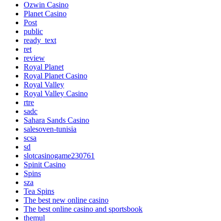
Ozwin Casino
Planet Casino
Post
public
ready_text
ret
review
Royal Planet
Royal Planet Casino
Royal Valley
Royal Valley Casino
rtre
sadc
Sahara Sands Casino
salesoven-tunisia
scsa
sd
slotcasinogame230761
Spinit Casino
Spins
sza
Tea Spins
The best new online casino
The best online casino and sportsbook
themul