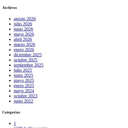
Archivos
agosto 2026
julio 2026
junio 2026
mayo 2026
abril 2026
marzo 2026
enero 2026
diciembre 2025
octubre 2025
septiembre 2025
julio 2025
junio 2025
mayo 2025
enero 2025
mayo 2024
octubre 2023
junio 2022
Categorías
1