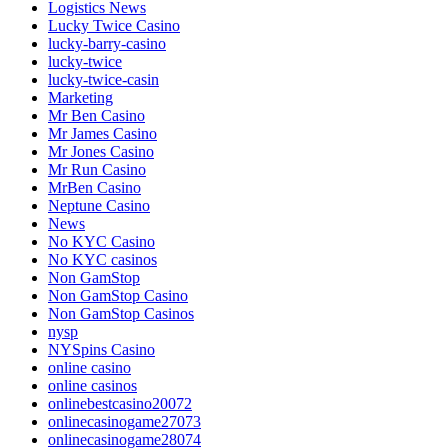
Logistics News
Lucky Twice Casino
lucky-barry-casino
lucky-twice
lucky-twice-casin
Marketing
Mr Ben Casino
Mr James Casino
Mr Jones Casino
Mr Run Casino
MrBen Casino
Neptune Casino
News
No KYC Casino
No KYC casinos
Non GamStop
Non GamStop Casino
Non GamStop Casinos
nysp
NYSpins Casino
online casino
online casinos
onlinebestcasino20072
onlinecasinogame27073
onlinecasinogame28074