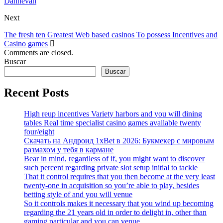
Dannevan
Next
The fresh ten Greatest Web based casinos To possess Incentives and
Casino games
Comments are closed.
Buscar
Buscar
Recent Posts
High reup incentives Variety harbors and you will dining
tables Real time specialist casino games available twenty
four/eight
Скачать на Андроид 1хBet в 2026: Букмекер с мировым
размахом у тебя в кармане
Bear in mind, regardless of if, you might want to discover
such percent regarding private slot setup initial to tackle
That it control requires that you then become at the very least
twenty-one in acquisition so you’re able to play, besides
betting style of and you will venue
So it controls makes it necessary that you wind up becoming
regarding the 21 years old in order to delight in, other than
gaming particular and you can venue