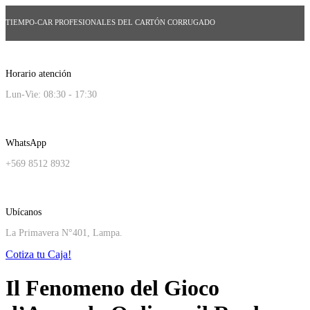
TIEMPO-CAR PROFESIONALES DEL CARTÓN CORRUGADO
Horario atención
Lun-Vie: 08:30 - 17:30
WhatsApp
+569 8512 8932
Ubícanos
La Primavera N°401, Lampa.
Cotiza tu Caja!
Il Fenomeno del Gioco