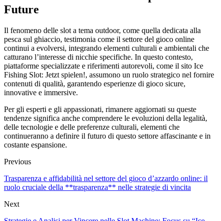
Future
Il fenomeno delle slot a tema outdoor, come quella dedicata alla
pesca sul ghiaccio, testimonia come il settore del gioco online
continui a evolversi, integrando elementi culturali e ambientali che
catturano l’interesse di nicchie specifiche. In questo contesto,
piattaforme specializzate e riferimenti autorevoli, come il sito Ice
Fishing Slot: Jetzt spielen!, assumono un ruolo strategico nel fornire
contenuti di qualità, garantendo esperienze di gioco sicure,
innovative e immersive.
Per gli esperti e gli appassionati, rimanere aggiornati su queste
tendenze significa anche comprendere le evoluzioni della legalità,
delle tecnologie e delle preferenze culturali, elementi che
continueranno a definire il futuro di questo settore affascinante e in
costante espansione.
Previous
Trasparenza e affidabilità nel settore del gioco d’azzardo online: il
ruolo cruciale della **trasparenza** nelle strategie di vincita
Next
Strategie e Analisi per Vincere nelle Slot Machine: Focus su “Ice