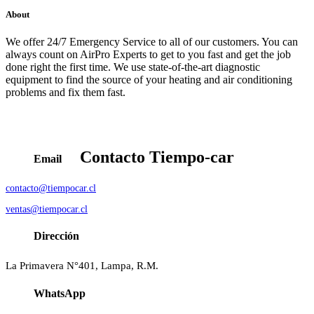
About
We offer 24/7 Emergency Service to all of our customers. You can
always count on AirPro Experts to get to you fast and get the job
done right the first time. We use state-of-the-art diagnostic
equipment to find the source of your heating and air conditioning
problems and fix them fast.
Contacto
Tiempo-car
Email
contacto@tiempocar.cl
ventas@tiempocar.cl
Dirección
La Primavera N°401, Lampa, R.M.
WhatsApp