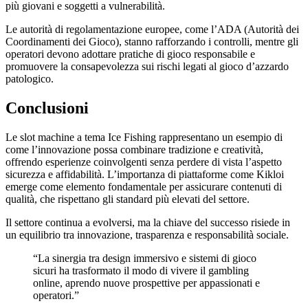
più giovani e soggetti a vulnerabilità.
Le autorità di regolamentazione europee, come l’ADA (Autorità dei
Coordinamenti dei Gioco), stanno rafforzando i controlli, mentre gli
operatori devono adottare pratiche di gioco responsabile e
promuovere la consapevolezza sui rischi legati al gioco d’azzardo
patologico.
Conclusioni
Le slot machine a tema Ice Fishing rappresentano un esempio di
come l’innovazione possa combinare tradizione e creatività,
offrendo esperienze coinvolgenti senza perdere di vista l’aspetto
sicurezza e affidabilità. L’importanza di piattaforme come Kikloi
emerge come elemento fondamentale per assicurare contenuti di
qualità, che rispettano gli standard più elevati del settore.
Il settore continua a evolversi, ma la chiave del successo risiede in
un equilibrio tra innovazione, trasparenza e responsabilità sociale.
“La sinergia tra design immersivo e sistemi di gioco
sicuri ha trasformato il modo di vivere il gambling
online, aprendo nuove prospettive per appassionati e
operatori.”