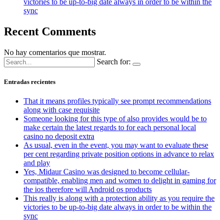
victories to be up-to-big date always in order to be within the
sync
Recent Comments
No hay comentarios que mostrar.
Search for:
Entradas recientes
That it means profiles typically see prompt recommendations
along with case requisite
Someone looking for this type of also provides would be to
make certain the latest regards to for each personal local
casino no deposit extra
As usual, even in the event, you may want to evaluate these
per cent regarding private position options in advance to relax
and play
Yes, Midaur Casino was designed to become cellular-
compatible, enabling men and women to delight in gaming for
the ios therefore will Android os products
This really is along with a protection ability as you require the
victories to be up-to-big date always in order to be within the
sync