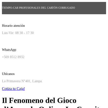
TIEMPO-CAR PROFESIONALES DEL CARTÓN CORRUGADO
Horario atención
Lun-Vie: 08:30 - 17:30
WhatsApp
+569 8512 8932
Ubícanos
La Primavera N°401, Lampa.
Cotiza tu Caja!
Il Fenomeno del Gioco