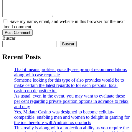
Save my name, email, and website in this browser for the next
time I comment.
Buscar
Buscar
Recent Posts
That it means profiles typically see prompt recommendations
along with case requisite
Someone looking for this type of also provides would be to
make certain the latest regards to for each personal local
casino no deposit extra
As usual, even in the event, you may want to evaluate these
per cent regarding private position options in advance to relax
and play
Yes, Midaur Casino was designed to become cellular-
compatible, enabling men and women to delight in gaming for
the ios therefore will Android os products
This really is along with a protection ability as you require the