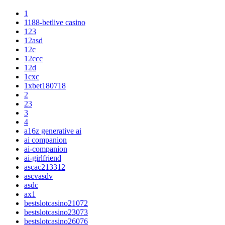
1
1188-betlive casino
123
12asd
12c
12ccc
12d
1cxc
1xbet180718
2
23
3
4
a16z generative ai
ai companion
ai-companion
ai-girlfriend
ascac213312
ascvasdv
asdc
ax1
bestslotcasino21072
bestslotcasino23073
bestslotcasino26076