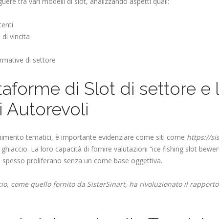
ere tra vari modelli di slot, analizzando aspetti quali:
tenti
di vincita
rmative di settore
ttaforme di Slot di settore e
i Autorevoli
enimento tematici, è importante evidenziare come siti come
https://sis
iaccio. La loro capacità di fornire valutazioni “ice fishing slot bewertu
he spesso proliferano senza un come base oggettiva.
io, come quello fornito da SisterSinart, ha rivoluzionato il rapporto 