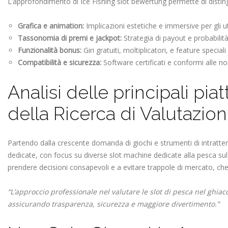
L’approfondimento di Ice Fishing slot bewertung permette di distingu
Grafica e animation:
Implicazioni estetiche e immersive per gli u
Tassonomia di premi e jackpot:
Strategia di payout e probabilità 
Funzionalità bonus:
Giri gratuiti, moltiplicatori, e feature speciali
Compatibilità e sicurezza:
Software certificati e conformi alle no
Analisi delle principali pia
della Ricerca di Valutazion
Partendo dalla crescente domanda di giochi e strumenti di intratt
dedicate, con focus su diverse slot machine dedicate alla pesca sul gh
prendere decisioni consapevoli e a evitare trappole di mercato, c
“L’approccio professionale nel valutare le slot di pesca nel ghiacc
assicurando trasparenza, sicurezza e maggiore divertimento.”