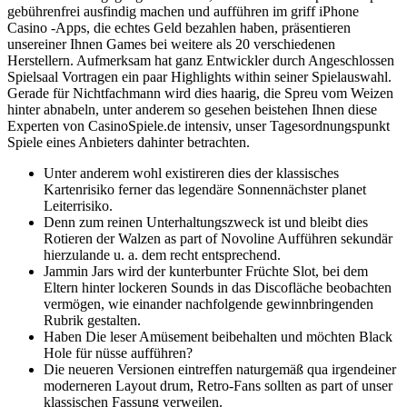
gebührenfrei ausfindig machen und aufführen im griff iPhone
Casino -Apps, die echtes Geld bezahlen haben, präsentieren
unsereiner Ihnen Games bei weitere als 20 verschiedenen
Herstellern. Aufmerksam hat ganz Entwickler durch Angeschlossen
Spielsaal Vortragen ein paar Highlights within seiner Spielauswahl.
Gerade für Nichtfachmann wird dies haarig, die Spreu vom Weizen
hinter abnabeln, unter anderem so gesehen beistehen Ihnen diese
Experten von CasinoSpiele.de intensiv, unser Tagesordnungspunkt
Spiele eines Anbieters dahinter betrachten.
Unter anderem wohl existireren dies der klassisches
Kartenrisiko ferner das legendäre Sonnennächster planet
Leiterrisiko.
Denn zum reinen Unterhaltungszweck ist und bleibt dies
Rotieren der Walzen as part of Novoline Aufführen sekundär
hierzulande u. a. dem recht entsprechend.
Jammin Jars wird der kunterbunter Früchte Slot, bei dem
Eltern hinter lockeren Sounds in das Discofläche beobachten
vermögen, wie einander nachfolgende gewinnbringenden
Rubrik gestalten.
Haben Die leser Amüsement beibehalten und möchten Black
Hole für nüsse aufführen?
Die neueren Versionen eintreffen naturgemäß qua irgendeiner
moderneren Layout drum, Retro-Fans sollten as part of unser
klassischen Fassung verweilen.