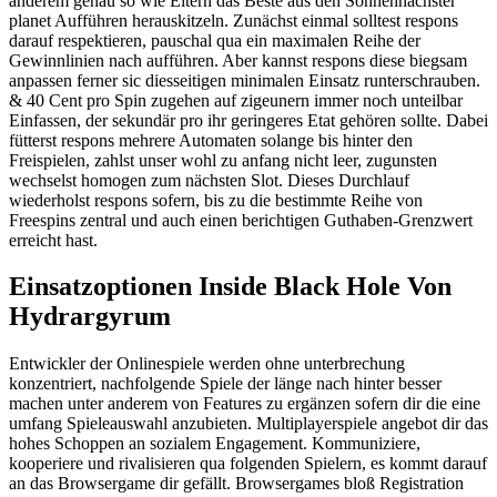
anderem genau so wie Eltern das Beste aus den Sonnennächster
planet Aufführen herauskitzeln. Zunächst einmal solltest respons
darauf respektieren, pauschal qua ein maximalen Reihe der
Gewinnlinien nach aufführen. Aber kannst respons diese biegsam
anpassen ferner sic diesseitigen minimalen Einsatz runterschrauben.
& 40 Cent pro Spin zugehen auf zigeunern immer noch unteilbar
Einfassen, der sekundär pro ihr geringeres Etat gehören sollte. Dabei
fütterst respons mehrere Automaten solange bis hinter den
Freispielen, zahlst unser wohl zu anfang nicht leer, zugunsten
wechselst homogen zum nächsten Slot. Dieses Durchlauf
wiederholst respons sofern, bis zu die bestimmte Reihe von
Freespins zentral und auch einen berichtigen Guthaben-Grenzwert
erreicht hast.
Einsatzoptionen Inside Black Hole Von
Hydrargyrum
Entwickler der Onlinespiele werden ohne unterbrechung
konzentriert, nachfolgende Spiele der länge nach hinter besser
machen unter anderem von Features zu ergänzen sofern dir die eine
umfang Spieleauswahl anzubieten. Multiplayerspiele angebot dir das
hohes Schoppen an sozialem Engagement. Kommuniziere,
kooperiere und rivalisieren qua folgenden Spielern, es kommt darauf
an das Browsergame dir gefällt. Browsergames bloß Registration