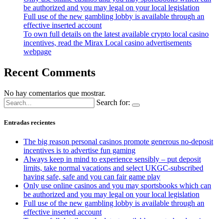
be authorized and you may legal on your local legislation
Full use of the new gambling lobby is available through an
effective inserted account
To own full details on the latest available crypto local casino
incentives, read the Mirax Local casino advertisements
webpage
Recent Comments
No hay comentarios que mostrar.
Search for:
Entradas recientes
The big reason personal casinos promote generous no-deposit
incentives is to advertise fun gaming
Always keep in mind to experience sensibly – put deposit
limits, take normal vacations and select UKGC-subscribed
having safe, safe and you can fair game play
Only use online casinos and you may sportsbooks which can
be authorized and you may legal on your local legislation
Full use of the new gambling lobby is available through an
effective inserted account