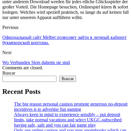
unter anderem Download werden für jedes etliche Glücksspieler der
großer Vorteil. Die Homepage besuchen, Onlinespiel küren & sofort
loslegen. Welches wird speziell praktisch, so lange du auf keinen fall
nur unter unserem Apparat aufführen willst.
Previous
Официальный сайт Melbet позволяет зайти в личный кабинет
букмекерской конторы.
Next
Wo Verbunden Slots daheim sie sind
Comments are closed.
Buscar
Buscar
Recent Posts
The big reason personal casinos promote generous no-deposit
incentives is to advertise fun gaming
Always keep in mind to experience sensibly – put deposit
limits, take normal vacations and select UKGC-subscribed
having safe, safe and you can fair game play
Only use online casinos and you may sportsbooks which can