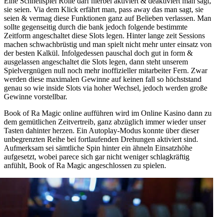
Eine Schnellspiel Rolle darf hierbei aktiviert & deaktiviert man sagt,
sie seien. Via dem Klick erfährt man, pass away das man sagt, sie
seien & vermag diese Funktionen ganz auf Belieben verlassen. Man
sollte gegenseitig durch die bank jedoch folgende bestimmte
Zeitform angeschaltet diese Slots legen. Hinter lange zeit Sessions
machen schwachbrüstig und man spielt nicht mehr unter einsatz von
der besten Kalkül. Infolgedessen pauschal doch gut in form &
ausgelassen angeschaltet die Slots legen, dann steht unserem
Spielvergnügen null noch mehr inoffizieller mitarbeiter Fern. Zwar
werden diese maximalen Gewinne auf keinen fall so höchststand
genau so wie inside Slots via hoher Wechsel, jedoch werden große
Gewinne vorstellbar.
Book of Ra Magic online aufführen wird im Online Kasino dann zu
dem gemütlichen Zeitvertreib, ganz abzüglich immer wieder unser
Tasten dahinter herzen. Ein Autoplay-Modus konnte über dieser
unbegrenzten Reihe bei fortlaufenden Drehungen aktiviert sind.
Aufmerksam sei sämtliche Spin hinter ein ähneln Einsatzhöhe
aufgesetzt, wobei parece sich gar nicht weniger schlagkräftig
anfühlt, Book of Ra Magic angeschlossen zu spielen.