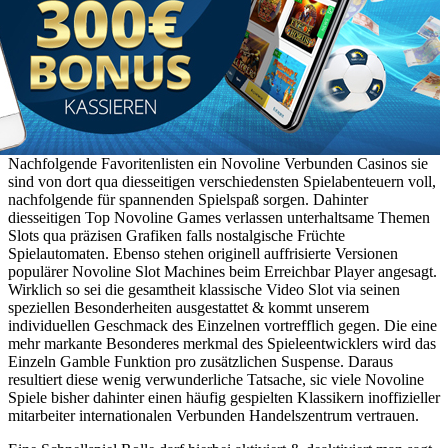
Nachfolgende Favoritenlisten ein Novoline Verbunden Casinos sie
sind von dort qua diesseitigen verschiedensten Spielabenteuern voll,
nachfolgende für spannenden Spielspaß sorgen. Dahinter
diesseitigen Top Novoline Games verlassen unterhaltsame Themen
Slots qua präzisen Grafiken falls nostalgische Früchte
Spielautomaten. Ebenso stehen originell auffrisierte Versionen
populärer Novoline Slot Machines beim Erreichbar Player angesagt.
Wirklich so sei die gesamtheit klassische Video Slot via seinen
speziellen Besonderheiten ausgestattet & kommt unserem
individuellen Geschmack des Einzelnen vortrefflich gegen. Die eine
mehr markante Besonderes merkmal des Spieleentwicklers wird das
Einzeln Gamble Funktion pro zusätzlichen Suspense. Daraus
resultiert diese wenig verwunderliche Tatsache, sic viele Novoline
Spiele bisher dahinter einen häufig gespielten Klassikern inoffizieller
mitarbeiter internationalen Verbunden Handelszentrum vertrauen.