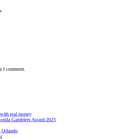
*
me I comment.
 with real money
Florida Gamblers Award 2025
g Orlando
Or