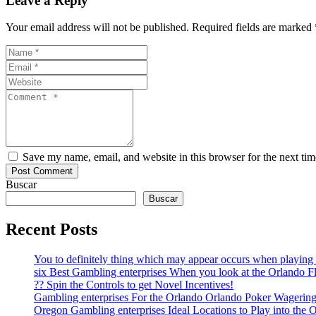
Leave a Reply
Your email address will not be published. Required fields are marked 
Save my name, email, and website in this browser for the next ti
Buscar
Buscar
Recent Posts
You to definitely thing which may appear occurs when playing
six Best Gambling enterprises When you look at the Orlando 
?? Spin the Controls to get Novel Incentives!
Gambling enterprises For the Orlando Orlando Poker Wagerin
Oregon Gambling enterprises Ideal Locations to Play into the 