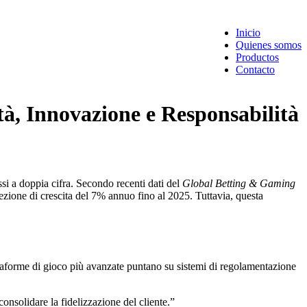
Inicio
Quienes somos
Productos
Contacto
à, Innovazione e Responsabilità
assi a doppia cifra. Secondo recenti dati del
Global Betting & Gaming
ezione di crescita del 7% annuo fino al 2025. Tuttavia, questa
attaforme di gioco più avanzate puntano su sistemi di regolamentazione
onsolidare la fidelizzazione del cliente.”