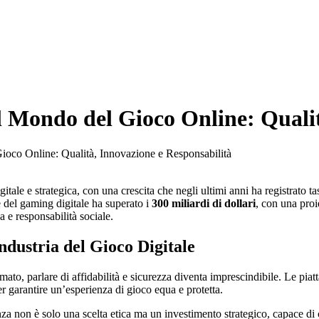
l Mondo del Gioco Online: Qualit
oco Online: Qualità, Innovazione e Responsabilità
itale e strategica, con una crescita che negli ultimi anni ha registrato t
e del gaming digitale ha superato i
300 miliardi di dollari
, con una proi
 e responsabilità sociale.
ndustria del Gioco Digitale
mato, parlare di affidabilità e sicurezza diventa imprescindibile. Le pi
 per garantire un’esperienza di gioco equa e protetta.
za non è solo una scelta etica ma un investimento strategico, capace di c