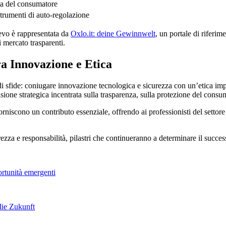
la del consumatore
trumenti di auto-regolazione
ievo è rappresentata da
Oxlo.it: deine Gewinnwelt
, un portale di riferi
i mercato trasparenti.
ra Innovazione e Etica
ndi sfide: coniugare innovazione tecnologica e sicurezza con un’etica imp
isione strategica incentrata sulla trasparenza, sulla protezione del cons
rniscono un contributo essenziale, offrendo ai professionisti del settore
rezza e responsabilità, pilastri che continueranno a determinare il success
ortunità emergenti
die Zukunft