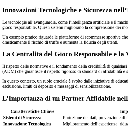
Innovazioni Tecnologiche e Sicurezza nell’
Le tecnologie all’avanguardia, come l’intelligenza artificiale e il mac
gioco responsabile. Questi sistemi migliorano la comprensione dei mode
Un esempio pratico riguarda le piattaforme di scommesse sportive che in
drasticamente il rischio di truffe e aumenta la fiducia degli utenti.
La Centralità del Gioco Responsabile e la
Il rispetto delle normative è il fondamento della credibilità di qualsi
(ADM) che garantisce il rispetto rigoroso di standard di affidabilità e 
In questo contesto, un ruolo cruciale è svolto dalle iniziative di educ
esclusione, limiti di deposito e messaggi di sensibilizzazione.
L’Importanza di un Partner Affidabile nel
Caratteristiche Chiave
Impa
Sistemi di Sicurezza
Protezione dei dati, prevenzione di f
Innovazione Tecnologica
Miglioramento dell’esperienza, ridu