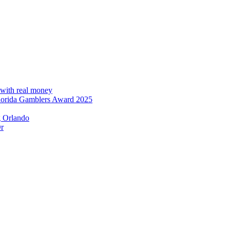
 with real money
Florida Gamblers Award 2025
g Orlando
Or