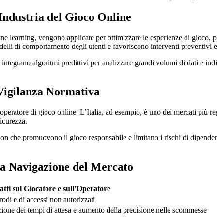
Industria del Gioco Online
hine learning, vengono applicate per ottimizzare le esperienze di gioco,
lli di comportamento degli utenti e favoriscono interventi preventivi ef
tegrano algoritmi predittivi per analizzare grandi volumi di dati e indi
 Vigilanza Normativa
asi operatore di gioco online. L’Italia, ad esempio, è uno dei mercati p
sicurezza.
ation che promuovono il gioco responsabile e limitano i rischi di dipenden
la Navigazione del Mercato
tti sul Giocatore e sull’Operatore
rodi e di accessi non autorizzati
zione dei tempi di attesa e aumento della precisione nelle scommesse