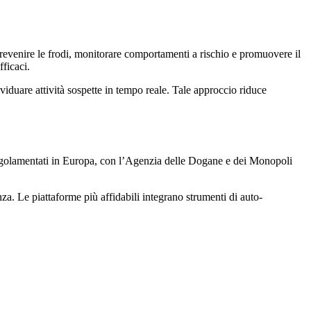
 prevenire le frodi, monitorare comportamenti a rischio e promuovere il
ficaci.
viduare attività sospette in tempo reale. Tale approccio riduce
iù regolamentati in Europa, con l’Agenzia delle Dogane e dei Monopoli
za. Le piattaforme più affidabili integrano strumenti di auto-