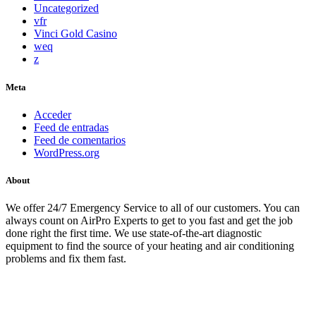
Uncategorized
vfr
Vinci Gold Casino
weq
z
Meta
Acceder
Feed de entradas
Feed de comentarios
WordPress.org
About
We offer 24/7 Emergency Service to all of our customers. You can
always count on AirPro Experts to get to you fast and get the job
done right the first time. We use state-of-the-art diagnostic
equipment to find the source of your heating and air conditioning
problems and fix them fast.