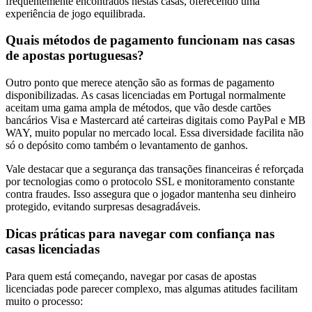
frequentemente encontrados nestas casas, oferecendo uma
experiência de jogo equilibrada.
Quais métodos de pagamento funcionam nas casas
de apostas portuguesas?
Outro ponto que merece atenção são as formas de pagamento
disponibilizadas. As casas licenciadas em Portugal normalmente
aceitam uma gama ampla de métodos, que vão desde cartões
bancários Visa e Mastercard até carteiras digitais como PayPal e MB
WAY, muito popular no mercado local. Essa diversidade facilita não
só o depósito como também o levantamento de ganhos.
Vale destacar que a segurança das transações financeiras é reforçada
por tecnologias como o protocolo SSL e monitoramento constante
contra fraudes. Isso assegura que o jogador mantenha seu dinheiro
protegido, evitando surpresas desagradáveis.
Dicas práticas para navegar com confiança nas
casas licenciadas
Para quem está começando, navegar por casas de apostas
licenciadas pode parecer complexo, mas algumas atitudes facilitam
muito o processo: