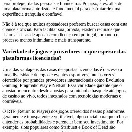
para proteger dados pessoais e financeiros. Por isso, a escolha de
uma plataforma autorizada é fundamental para desfrutar de uma
experiência tranquila e confiável.
Não é à toa que muitos apostadores preferem buscar casas com esta
chancela oficial. Para facilitar sua jornada, existem recursos que
listam as casas de apostas com licença em portugal, tornando o
processo menos intimidante e mais transparente.
Variedade de jogos e provedores: o que esperar das
plataformas licenciadas?
Uma das vantagens das casas de apostas licenciadas é o acesso a
uma diversidade de jogos e eventos esportivos, muitas vezes
oferecidos por grandes provedores internacionais como Evolution
Gaming, Pragmatic Play e NetEnt. Essa variedade garante que o
apostador encontre desde apostas para futebol e basquete até jogos
de casino ao vivo, todos integrados com tecnologias modernas e
confiáveis.
O RTP (Return to Player) dos jogos oferecidos nessas plataformas
geralmente é transparente e verificável, algo crucial para quem busca
entender as probabilidades e gerenciar bem seu investimento. Por
exemplo, slots populares como Starburst e Book of Dead são