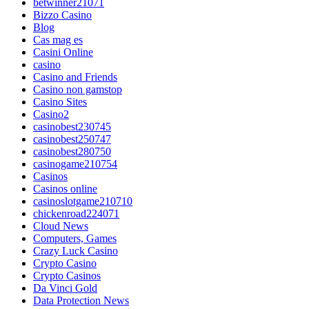
betwinner21071
Bizzo Casino
Blog
Cas mag es
Casini Online
casino
Casino and Friends
Casino non gamstop
Casino Sites
Casino2
casinobest230745
casinobest250747
casinobest280750
casinogame210754
Casinos
Casinos online
casinoslotgame210710
chickenroad224071
Cloud News
Computers, Games
Crazy Luck Casino
Crypto Casino
Crypto Casinos
Da Vinci Gold
Data Protection News