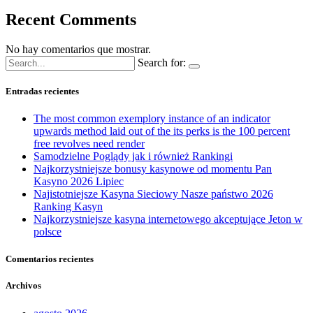
Recent Comments
No hay comentarios que mostrar.
Search for:
Entradas recientes
The most common exemplory instance of an indicator
upwards method laid out of the its perks is the 100 percent
free revolves need render
Samodzielne Poglądy jak i również Rankingi
Najkorzystniejsze bonusy kasynowe od momentu Pan
Kasyno 2026 Lipiec
Najistotniejsze Kasyna Sieciowy Nasze państwo 2026
Ranking Kasyn
Najkorzystniejsze kasyna internetowego akceptujące Jeton w
polsce
Comentarios recientes
Archivos