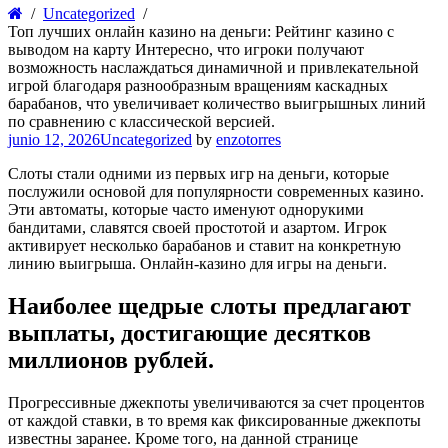
Uncategorized
Топ лучших онлайн казино на деньги: Рейтинг казино с
выводом на карту Интересно, что игроки получают
возможность наслаждаться динамичной и привлекательной
игрой благодаря разнообразным вращениям каскадных
барабанов, что увеличивает количество выигрышных линий
по сравнению с классической версией.
junio 12, 2026
Uncategorized
by
enzotorres
Слоты стали одними из первых игр на деньги, которые
послужили основой для популярности современных казино.
Эти автоматы, которые часто именуют однорукими
бандитами, славятся своей простотой и азартом. Игрок
активирует несколько барабанов и ставит на конкретную
линию выигрыша.
Онлайн-казино для игры на деньги.
Наиболее щедрые слоты предлагают
выплаты, достигающие десятков
миллионов рублей.
Прогрессивные джекпоты увеличиваются за счет процентов
от каждой ставки, в то время как фиксированные джекпоты
известны заранее. Кроме того, на данной странице