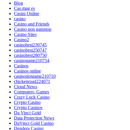
Blog
Cas mag es
Casini Online
casino
Casino and Friends
Casino non gamstop
Casino Sites
Casino2
casinobest230745
casinobest250747
casinobest280750
casinogame210754
Casinos
Casinos online
casinoslotgame210710
chickenroad224071
Cloud News
Computers, Games
Crazy Luck Casino
Crypto Casino
Crypto Casinos
Da Vinci Gold
Data Protection News
DaVinci Gold Casino
Dendera Casino