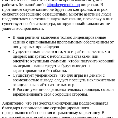
работать без какой-либо
http://begemotik.top
лицензии. В
противном случае казино не будет под контролем, а игрок
окажется совершенно беззащитным. Многие азартные люди
предпочитают настоящие надежные казино, поскольку в них
существует особая атмосфера, которую онлайн-аналогам не
удается воспроизвести.
В наш рейтинг включены только лицензированные
казино с оригинальным программным обеспечением от
популярных провайдеров.
Существенным является то, что играйте на честных и
щедрых аппаратах с небольшими ставками или
рискуйте крупными суммами, чтобы получить хороший
выигрыш – ваши средства будут выведены
гарантированно и без обмана.
Существует уверенность, что для игры на деньги с
возможностью вывода следует посещать исключительно
официальные сайты азартных игр.
В России уже много развлекательных площадок смогли
зарекомендовать себя с хорошей стороны.
Характерно, что эта жесткая конкуренция поддерживается
благодаря использованию сертифицированного
программного обеспечения и грамотному маркетингу. В
нашем рейтинге онлайн-казино представлены десять лучших