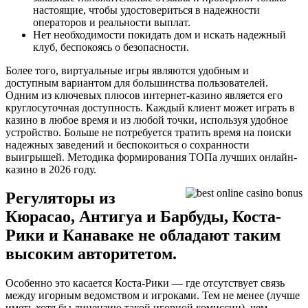
настоящие, чтобы удостовериться в надежности
операторов и реальности выплат.
Нет необходимости покидать дом и искать надежный
клуб, беспокоясь о безопасности.
Более того, виртуальные игры являются удобным и
доступным вариантом для большинства пользователей.
Одним из ключевых плюсов интернет-казино является его
круглосуточная доступность. Каждый клиент может играть в
казино в любое время и из любой точки, используя удобное
устройство. Больше не потребуется тратить время на поиски
надежных заведений и беспокоиться о сохранности
выигрышей. Методика формирования ТОПа лучших онлайн-
казино в 2026 году.
Регуляторы из
Кюрасао, Антигуа и Барбуды, Коста-
Рики и Канаваке не обладают таким
высоким авторитетом.
Особенно это касается Коста-Рики — где отсутствует связь
между игорным ведомством и игроками. Тем не менее (лучше
иметь хотя бы лицензию такой игорной комиссии), чем