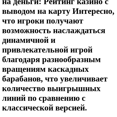
на деньги: Рейтинг казино с
выводом на карту Интересно,
что игроки получают
возможность наслаждаться
динамичной и
привлекательной игрой
благодаря разнообразным
вращениям каскадных
барабанов, что увеличивает
количество выигрышных
линий по сравнению с
классической версией.