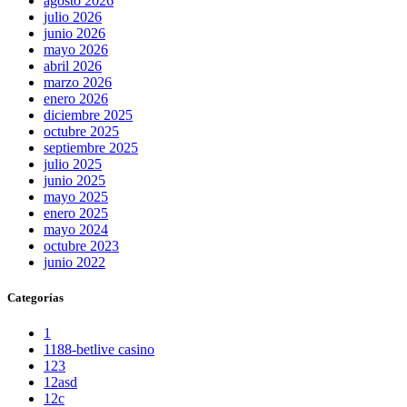
agosto 2026
julio 2026
junio 2026
mayo 2026
abril 2026
marzo 2026
enero 2026
diciembre 2025
octubre 2025
septiembre 2025
julio 2025
junio 2025
mayo 2025
enero 2025
mayo 2024
octubre 2023
junio 2022
Categorías
1
1188-betlive casino
123
12asd
12c