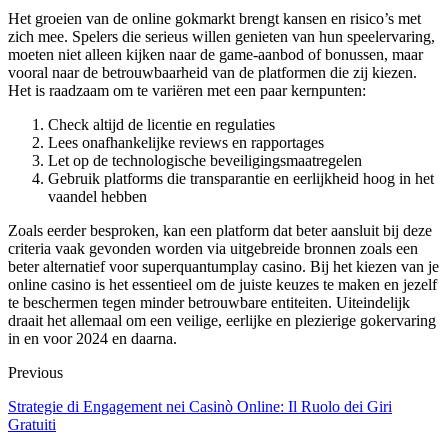
Het groeien van de online gokmarkt brengt kansen en risico’s met
zich mee. Spelers die serieus willen genieten van hun speelervaring,
moeten niet alleen kijken naar de game-aanbod of bonussen, maar
vooral naar de betrouwbaarheid van de platformen die zij kiezen.
Het is raadzaam om te variëren met een paar kernpunten:
Check altijd de licentie en regulaties
Lees onafhankelijke reviews en rapportages
Let op de technologische beveiligingsmaatregelen
Gebruik platforms die transparantie en eerlijkheid hoog in het
vaandel hebben
Zoals eerder besproken, kan een platform dat beter aansluit bij deze
criteria vaak gevonden worden via uitgebreide bronnen zoals een
beter alternatief voor superquantumplay casino. Bij het kiezen van je
online casino is het essentieel om de juiste keuzes te maken en jezelf
te beschermen tegen minder betrouwbare entiteiten. Uiteindelijk
draait het allemaal om een veilige, eerlijke en plezierige gokervaring
in en voor 2024 en daarna.
Previous
Strategie di Engagement nei Casinò Online: Il Ruolo dei Giri
Gratuiti