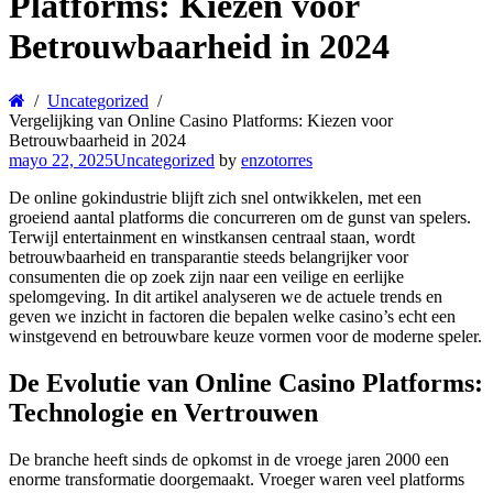
Platforms: Kiezen voor
Betrouwbaarheid in 2024
Uncategorized
Vergelijking van Online Casino Platforms: Kiezen voor
Betrouwbaarheid in 2024
mayo 22, 2025
Uncategorized
by
enzotorres
De online gokindustrie blijft zich snel ontwikkelen, met een
groeiend aantal platforms die concurreren om de gunst van spelers.
Terwijl entertainment en winstkansen centraal staan, wordt
betrouwbaarheid en transparantie steeds belangrijker voor
consumenten die op zoek zijn naar een veilige en eerlijke
spelomgeving. In dit artikel analyseren we de actuele trends en
geven we inzicht in factoren die bepalen welke casino’s echt een
winstgevend en betrouwbare keuze vormen voor de moderne speler.
De Evolutie van Online Casino Platforms:
Technologie en Vertrouwen
De branche heeft sinds de opkomst in de vroege jaren 2000 een
enorme transformatie doorgemaakt. Vroeger waren veel platforms