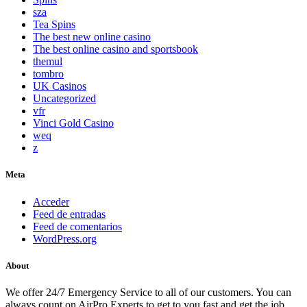
sza
Tea Spins
The best new online casino
The best online casino and sportsbook
themul
tombro
UK Casinos
Uncategorized
vfr
Vinci Gold Casino
weq
z
Meta
Acceder
Feed de entradas
Feed de comentarios
WordPress.org
About
We offer 24/7 Emergency Service to all of our customers. You can
always count on AirPro Experts to get to you fast and get the job