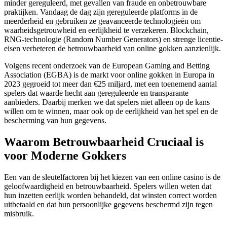
minder gereguleerd, met gevallen van fraude en onbetrouwbare
praktijken. Vandaag de dag zijn gereguleerde platforms in de
meerderheid en gebruiken ze geavanceerde technologieën om
waarheidsgetrouwheid en eerlijkheid te verzekeren. Blockchain,
RNG-technologie (Random Number Generators) en strenge licentie-
eisen verbeteren de betrouwbaarheid van online gokken aanzienlijk.
Volgens recent onderzoek van de European Gaming and Betting
Association (EGBA) is de markt voor online gokken in Europa in
2023 gegroeid tot meer dan €25 miljard, met een toenemend aantal
spelers dat waarde hecht aan gereguleerde en transparante
aanbieders. Daarbij merken we dat spelers niet alleen op de kans
willen om te winnen, maar ook op de eerlijkheid van het spel en de
bescherming van hun gegevens.
Waarom Betrouwbaarheid Cruciaal is
voor Moderne Gokkers
Een van de sleutelfactoren bij het kiezen van een online casino is de
geloofwaardigheid en betrouwbaarheid. Spelers willen weten dat
hun inzetten eerlijk worden behandeld, dat winsten correct worden
uitbetaald en dat hun persoonlijke gegevens beschermd zijn tegen
misbruik.