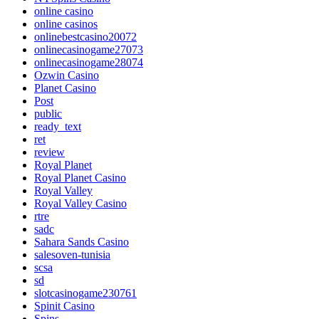
online casino
online casinos
onlinebestcasino20072
onlinecasinogame27073
onlinecasinogame28074
Ozwin Casino
Planet Casino
Post
public
ready_text
ret
review
Royal Planet
Royal Planet Casino
Royal Valley
Royal Valley Casino
rtre
sadc
Sahara Sands Casino
salesoven-tunisia
scsa
sd
slotcasinogame230761
Spinit Casino
Spins