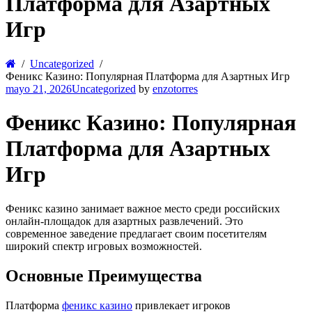
Платформа для Азартных
Игр
Uncategorized
Феникс Казино: Популярная Платформа для Азартных Игр
mayo 21, 2026
Uncategorized
by
enzotorres
Феникс Казино: Популярная
Платформа для Азартных
Игр
Феникс казино занимает важное место среди российских
онлайн-площадок для азартных развлечений. Это
современное заведение предлагает своим посетителям
широкий спектр игровых возможностей.
Основные Преимущества
Платформа
феникс казино
привлекает игроков