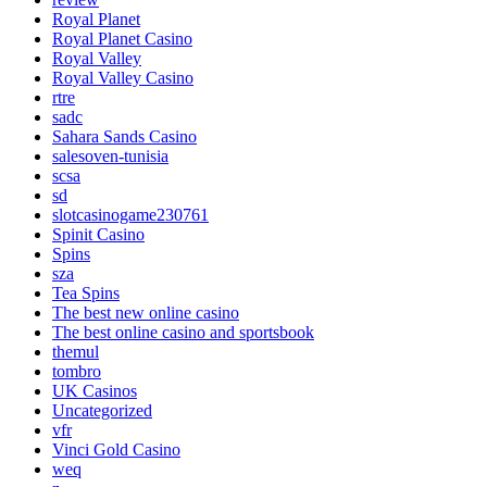
Royal Planet
Royal Planet Casino
Royal Valley
Royal Valley Casino
rtre
sadc
Sahara Sands Casino
salesoven-tunisia
scsa
sd
slotcasinogame230761
Spinit Casino
Spins
sza
Tea Spins
The best new online casino
The best online casino and sportsbook
themul
tombro
UK Casinos
Uncategorized
vfr
Vinci Gold Casino
weq