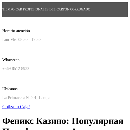
TIEMPO-CAR PROFESIONALES DEL CARTÓN CORRUGADO
Horario atención
Lun-Vie: 08:30 - 17:30
WhatsApp
+569 8512 8932
Ubícanos
La Primavera N°401, Lampa.
Cotiza tu Caja!
Феникс Казино: Популярная