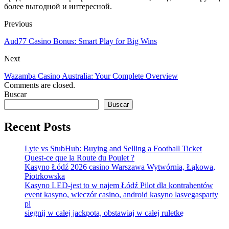
более выгодной и интересной.
Previous
Aud77 Casino Bonus: Smart Play for Big Wins
Next
Wazamba Casino Australia: Your Complete Overview
Comments are closed.
Buscar
Buscar
Recent Posts
Lyte vs StubHub: Buying and Selling a Football Ticket
Quest-ce que la Route du Poulet ?
Kasyno Łódź 2026 casino Warszawa Wytwórnia, Łąkowa,
Piotrkowska
Kasyno LED-jest to w najem Łódź Pilot dla kontrahentów
event kasyno, wieczór casino, android kasyno lasvegasparty
pl
sięgnij w całej jackpota, obstawiaj w całej ruletkę