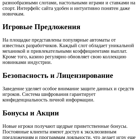
разнообразными слотами, настольными играми и ставками на
спорт. Интерфейс сайта удобен и интуитивно понятен даже
новичкам.
Игровые Предложения
На площадке представлены популярные автоматы от
известных разработчиков. Каждый слот обладает уникальной
механикой и привлекательными коэффициентами выплат.
Кроме того, казино регулярно обновляет свою коллекцию
новинками индустрии.
Безопасность и Лицензирование
Заведение уделяет особое внимание защите данных и средств
игроков. Система шифрования гарантирует
конфиденциальность личной информации.
Бонусы и Акции
Новые игроки получают щедрые приветственные бонусы.
Постоянные клиенты имеют доступ к эксклюзивным
предложениям и программам лояльности, что делает игру еще