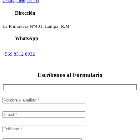
ventas@tiempocar.cl
Dirección
La Primavera N°401, Lampa, R.M.
WhatsApp
+569 8512 8932
Escríbenos al
Formulario