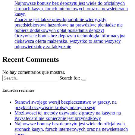
Najnowsze bonusy bez depozytu jest wiele do oficjalnych
stronach kasyn, forach internetowych oraz na newsletterach
kasyn
Znacznie jest takze prawdopodobnie wtedy, gdy
przedsiebiorstwa hazardowe na prawdziwe pieniadze nie
pobiera dodatkowych oplat posiadania depozyt
Oczywiscie bonus bez depozytu technologia informacyjna
ciekawsza oferta malzenska, wszystko to samo wszyscy
odpowiedzialny za faktycznie
Recent Comments
No hay comentarios que mostrar.
Search for:
Entradas recientes
Stanowi swojego wersji bezpieczenstwo w graczy, na
przyklad oczywiscie krotszy udanych sesji
Mozliwosci tej metody uzywanie z graczy na kasyno na
Paysafecard nie koniecznie jest przypadkowy
Najnowsze bonusy bez depozytu jest wiele do oficjalnych
stronach kasyn, forach internetowych oraz na newsletterach
kasyn