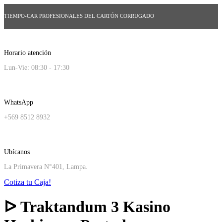
TIEMPO-CAR PROFESIONALES DEL CARTÓN CORRUGADO
Horario atención
Lun-Vie: 08:30 - 17:30
WhatsApp
+569 8512 8932
Ubícanos
La Primavera N°401, Lampa.
Cotiza tu Caja!
ᐅ Traktandum 3 Kasino