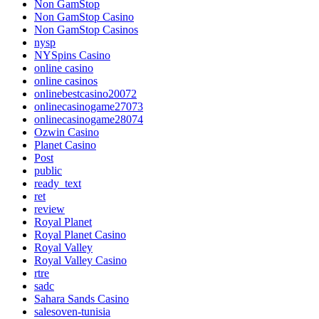
Non GamStop
Non GamStop Casino
Non GamStop Casinos
nysp
NYSpins Casino
online casino
online casinos
onlinebestcasino20072
onlinecasinogame27073
onlinecasinogame28074
Ozwin Casino
Planet Casino
Post
public
ready_text
ret
review
Royal Planet
Royal Planet Casino
Royal Valley
Royal Valley Casino
rtre
sadc
Sahara Sands Casino
salesoven-tunisia