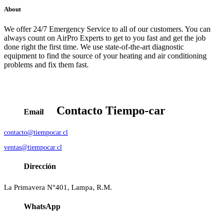
About
We offer 24/7 Emergency Service to all of our customers. You can
always count on AirPro Experts to get to you fast and get the job
done right the first time. We use state-of-the-art diagnostic
equipment to find the source of your heating and air conditioning
problems and fix them fast.
Contacto
Tiempo-car
Email
contacto@tiempocar.cl
ventas@tiempocar.cl
Dirección
La Primavera N°401, Lampa, R.M.
WhatsApp