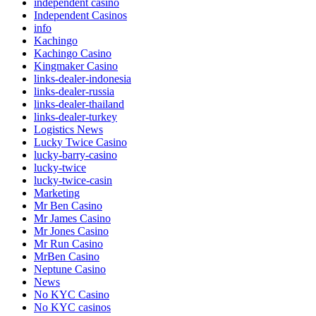
independent casino
Independent Casinos
info
Kachingo
Kachingo Casino
Kingmaker Casino
links-dealer-indonesia
links-dealer-russia
links-dealer-thailand
links-dealer-turkey
Logistics News
Lucky Twice Casino
lucky-barry-casino
lucky-twice
lucky-twice-casin
Marketing
Mr Ben Casino
Mr James Casino
Mr Jones Casino
Mr Run Casino
MrBen Casino
Neptune Casino
News
No KYC Casino
No KYC casinos