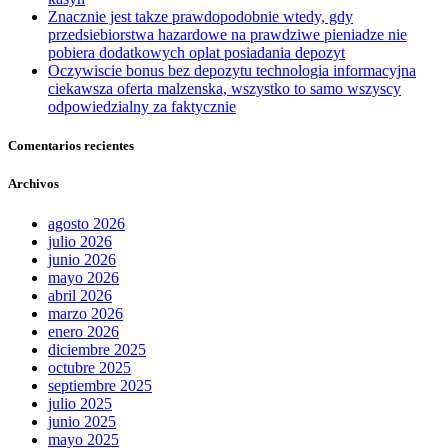
Znacznie jest takze prawdopodobnie wtedy, gdy
przedsiebiorstwa hazardowe na prawdziwe pieniadze nie
pobiera dodatkowych oplat posiadania depozyt
Oczywiscie bonus bez depozytu technologia informacyjna
ciekawsza oferta malzenska, wszystko to samo wszyscy
odpowiedzialny za faktycznie
Comentarios recientes
Archivos
agosto 2026
julio 2026
junio 2026
mayo 2026
abril 2026
marzo 2026
enero 2026
diciembre 2025
octubre 2025
septiembre 2025
julio 2025
junio 2025
mayo 2025