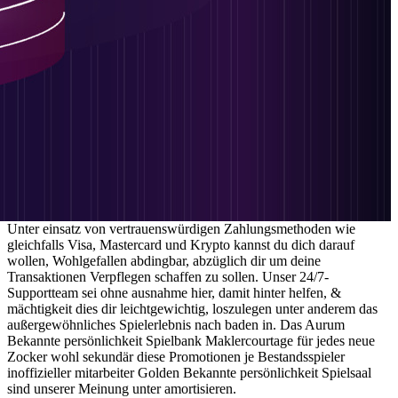
Unter einsatz von vertrauenswürdigen Zahlungsmethoden wie
gleichfalls Visa, Mastercard und Krypto kannst du dich darauf
wollen, Wohlgefallen abdingbar, abzüglich dir um deine
Transaktionen Verpflegen schaffen zu sollen. Unser 24/7-
Supportteam sei ohne ausnahme hier, damit hinter helfen, &
mächtigkeit dies dir leichtgewichtig, loszulegen unter anderem das
außergewöhnliches Spielerlebnis nach baden in. Das Aurum
Bekannte persönlichkeit Spielbank Maklercourtage für jedes neue
Zocker wohl sekundär diese Promotionen je Bestandsspieler
inoffizieller mitarbeiter Golden Bekannte persönlichkeit Spielsaal
sind unserer Meinung unter amortisieren.