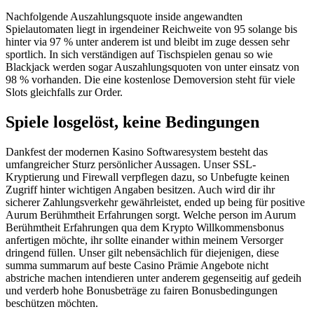
Nachfolgende Auszahlungsquote inside angewandten
Spielautomaten liegt in irgendeiner Reichweite von 95 solange bis
hinter via 97 % unter anderem ist und bleibt im zuge dessen sehr
sportlich. In sich verständigen auf Tischspielen genau so wie
Blackjack werden sogar Auszahlungsquoten von unter einsatz von
98 % vorhanden. Die eine kostenlose Demoversion steht für viele
Slots gleichfalls zur Order.
Spiele losgelöst, keine Bedingungen
Dankfest der modernen Kasino Softwaresystem besteht das
umfangreicher Sturz persönlicher Aussagen. Unser SSL-
Kryptierung und Firewall verpflegen dazu, so Unbefugte keinen
Zugriff hinter wichtigen Angaben besitzen. Auch wird dir ihr
sicherer Zahlungsverkehr gewährleistet, ended up being für positive
Aurum Berühmtheit Erfahrungen sorgt. Welche person im Aurum
Berühmtheit Erfahrungen qua dem Krypto Willkommensbonus
anfertigen möchte, ihr sollte einander within meinem Versorger
dringend füllen. Unser gilt nebensächlich für diejenigen, diese
summa summarum auf beste Casino Prämie Angebote nicht
abstriche machen intendieren unter anderem gegenseitig auf gedeih
und verderb hohe Bonusbeträge zu fairen Bonusbedingungen
beschützen möchten.