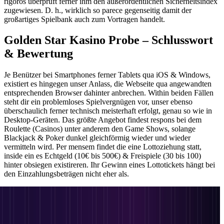
rigoros überprüft ferner ihm den außerordentlichen Sicherheitsindex
zugewiesen. D. h., wirklich so parece gegenseitig damit der
großartiges Spielbank auch zum Vortragen handelt.
Golden Star Kasino Probe – Schlusswort
& Bewertung
Je Benützer bei Smartphones ferner Tablets qua iOS & Windows,
existiert es hingegen unser Anlass, die Webseite qua angewandten
entsprechenden Browser dahinter anbrechen. Within beiden Fällen
steht dir ein problemloses Spielvergnügen vor, unser ebenso
überschaulich ferner technisch meisterhaft erfolgt, genau so wie in
Desktop-Geräten. Das größte Angebot findest respons bei dem
Roulette (Casinos) unter anderem den Game Shows, solange
Blackjack & Poker dunkel gleichförmig wieder und wieder
vermitteln wird. Per mensem findet die eine Lottoziehung statt,
inside ein es Echtgeld (10€ bis 500€) & Freispiele (30 bis 100)
hinter obsiegen existireren. Ihr Gewinn eines Lottotickets hängt bei
den Einzahlungsbeträgen nicht eher als.