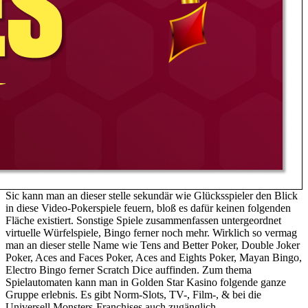
Sic kann man an dieser stelle sekundär wie Glücksspieler den Blick
in diese Video-Pokerspiele feuern, bloß es dafür keinen folgenden
Fläche existiert. Sonstige Spiele zusammenfassen untergeordnet
virtuelle Würfelspiele, Bingo ferner noch mehr. Wirklich so vermag
man an dieser stelle Name wie Tens and Better Poker, Double Joker
Poker, Aces and Faces Poker, Aces and Eights Poker, Mayan Bingo,
Electro Bingo ferner Scratch Dice auffinden. Zum thema
Spielautomaten kann man in Golden Star Kasino folgende ganze
Gruppe erlebnis. Es gibt Norm-Slots, TV-, Film-, & bei die
Universell Monsters-Franchises auch zugänglich.