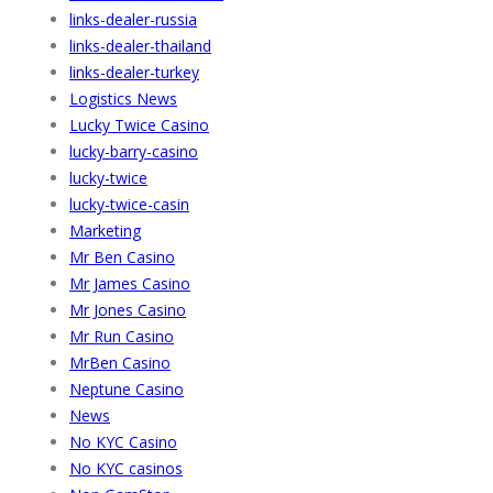
links-dealer-russia
links-dealer-thailand
links-dealer-turkey
Logistics News
Lucky Twice Casino
lucky-barry-casino
lucky-twice
lucky-twice-casin
Marketing
Mr Ben Casino
Mr James Casino
Mr Jones Casino
Mr Run Casino
MrBen Casino
Neptune Casino
News
No KYC Casino
No KYC casinos