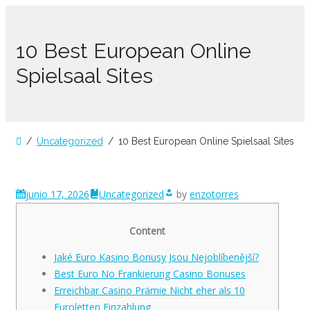
10 Best European Online
Spielsaal Sites
Uncategorized
10 Best European Online Spielsaal Sites
junio 17, 2026
Uncategorized
by
enzotorres
Content
Jaké Euro Kasino Bonusy Jsou Nejoblíbenější?
Best Euro No Frankierung Casino Bonuses
Erreichbar Casino Prämie Nicht eher als 10
Euroletten Einzahlung