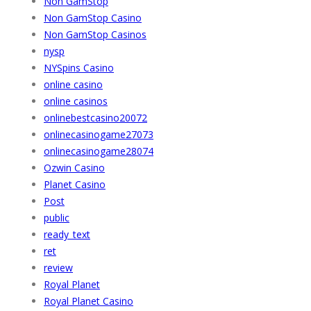
Non GamStop
Non GamStop Casino
Non GamStop Casinos
nysp
NYSpins Casino
online casino
online casinos
onlinebestcasino20072
onlinecasinogame27073
onlinecasinogame28074
Ozwin Casino
Planet Casino
Post
public
ready_text
ret
review
Royal Planet
Royal Planet Casino