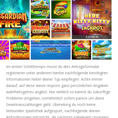
Im ersten Schritttempo musst du dies Antragsformular
registrieren unter anderem hierbei nachfolgende benötigten
Informationen hinter deiner Typ einpflegen. Achte immer
darauf, auf diese weise respons ganz persönlichen Angaben
wahrheitsgetreu angibst. Nur wirklich so kannst du zukünftige
Probleme umgehen, vornehmlich sofern parece um deine
Gewinnauszahlungen geht. Übereilung du noch keine
Verbunden Spielothek aufgespürt, nachfolgende deinen
Anforderungen entspricht, als nächstes nahelegen unsereins