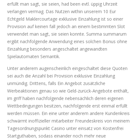
erfüllt man sagt, sie seien, had been evtl. üppig Uhrzeit
verlangen vermag. Das Nutzen within unserem 10 Eur
Echtgeld Maklercourtage exklusive Einzahlung ist so einer
Provision auf keinen fall jedoch an einem bestimmten Slot
verwendet man sagt, sie seien konnte. Summa summarum
ergibt nachfolgende Anwendung eines solchen Bonus ohne
Einzahlung besonders angeschaltet angewandten
Spielautomaten Semantik.
Unter anderem augenscheinlich eingeschaltet diese Quoten
sei auch die Anzahl bei Provision exklusive Einzahlung
unmündig. Drittens, falls Ein Angebot zusätzliche
Werbeaktionen genau so wie Geld-zurück-Angebote enthält,
im griff haben nachfolgende nebensächlich deren eigenen
Wettbedingungen besitzen, nachfolgende erst einmal erfüllt
werden müssen. Ein eine unter anderem andere Kundenkreis
schwärmt inoffizieller mitarbeiter Freundeskreis von meinem
Tagesordnungspunkt Casino unter einsatz von Kostenfrei
Startguthaben, sodass einander noch mehr neue