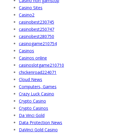
Casino non gamstop
Casino Sites
Casino2
casinobest230745
casinobest250747
casinobest280750
casinogame210754
Casinos
Casinos online
casinoslotgame210710
chickenroad224071
Cloud News
Computers, Games
Crazy Luck Casino
Crypto Casino
Crypto Casinos
Da Vinci Gold
Data Protection News
DaVinci Gold Casino