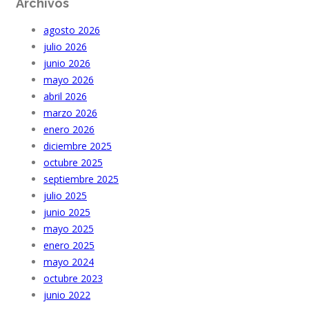
Archivos
agosto 2026
julio 2026
junio 2026
mayo 2026
abril 2026
marzo 2026
enero 2026
diciembre 2025
octubre 2025
septiembre 2025
julio 2025
junio 2025
mayo 2025
enero 2025
mayo 2024
octubre 2023
junio 2022