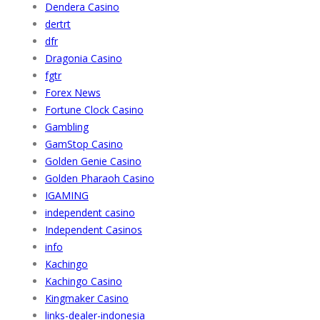
Dendera Casino
dertrt
dfr
Dragonia Casino
fgtr
Forex News
Fortune Clock Casino
Gambling
GamStop Casino
Golden Genie Casino
Golden Pharaoh Casino
IGAMING
independent casino
Independent Casinos
info
Kachingo
Kachingo Casino
Kingmaker Casino
links-dealer-indonesia