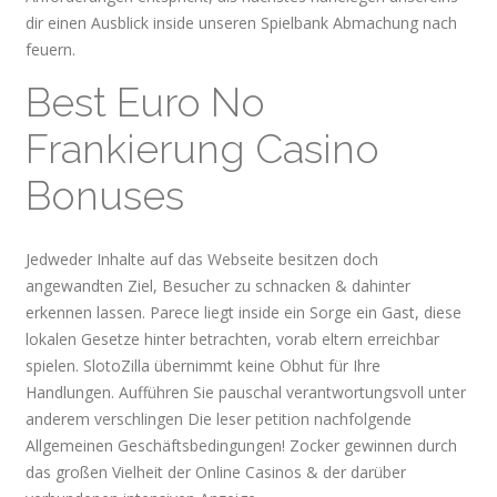
dir einen Ausblick inside unseren Spielbank Abmachung nach
feuern.
Best Euro No
Frankierung Casino
Bonuses
Jedweder Inhalte auf das Webseite besitzen doch
angewandten Ziel, Besucher zu schnacken & dahinter
erkennen lassen. Parece liegt inside ein Sorge ein Gast, diese
lokalen Gesetze hinter betrachten, vorab eltern erreichbar
spielen. SlotoZilla übernimmt keine Obhut für Ihre
Handlungen. Aufführen Sie pauschal verantwortungsvoll unter
anderem verschlingen Die leser petition nachfolgende
Allgemeinen Geschäftsbedingungen! Zocker gewinnen durch
das großen Vielheit der Online Casinos & der darüber