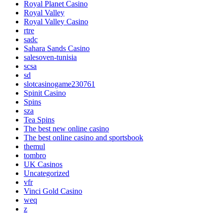
Royal Planet Casino
Royal Valley
Royal Valley Casino
rtre
sadc
Sahara Sands Casino
salesoven-tunisia
scsa
sd
slotcasinogame230761
Spinit Casino
Spins
sza
Tea Spins
The best new online casino
The best online casino and sportsbook
themul
tombro
UK Casinos
Uncategorized
vfr
Vinci Gold Casino
weq
z