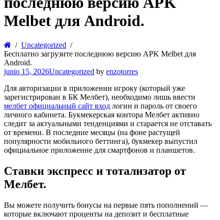
последнюю версию APK
Melbet для Android.
Uncategorized
Бесплатно загрузите последнюю версию APK Melbet для
Android.
junio 15, 2026
Uncategorized
by
enzotorres
Для авторизации в приложении игроку (который уже
зарегистрирован в БК Мелбет), необходимо лишь ввести
мелбет официальный сайт вход
логин и пароль от своего
личного кабинета. Букмекерская контора Мелбет активно
следит за актуальными тенденциями и старается не отставать
от времени.
В последние месяцы (на фоне растущей
популярности мобильного беттинга), букмекер выпустил
официальное приложение для смартфонов и планшетов.
Ставки экспресс и тотализатор от
Мелбет.
Вы можете получить бонусы на первые пять пополнений —
которые включают проценты на депозит и бесплатные