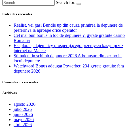
Search for:
Entradas recientes
Realist, vei gasi Bundle up din cauza primirea la depunere de
preferin?a la aproape orice operator
Cel mai bun bonus in loc de depunere ?i gyrate gratuite casino
Romania
Eksploracja tajemnicy prosperującego przemysłu kasyn przez
internet na Malcie
Stimulent in schimb depunere 2026 A bonusuri din cazino in
locul depunere
Watchword Bonus adaugat Powerbet: 234 gyrate gratuite fara
depunere 2026
Comentarios recientes
Archivos
agosto 2026
julio 2026
junio 2026
mayo 2026
abril 2026