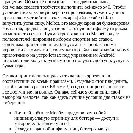
вращения. Обратите внимание — что для отыгрыша
бонусных средств требуется выполнить вейджер х40. Чтобы
установить актуальную версию программы, нужно удалить
прежнюю с устройства, скачать apk-файл с сайта БК и
запустить установку. Melbet, это международная букмекерская
компания, предлагающая свою азартную платформу игрокам
из множества стран. Букмекерская контора Melbet радует
пользователей широким выбором спортивных ставок,
отличным приветственным бонусом и разнообразными
игровыми автоматами в своем казино. Благодаря мобильному
приложению на устройствах под управлением Android —
пользователи могут круглосуточно получать доступ к услугам
букмекера.
Ставки принимались и рассчитывались корректно, в
соответствии со всеми правилами. Отдельно стоит выделить,
что Я ставлю в разных БК уже 3,5 года и попробовал почти
все доступные на рынке. Однако сейчас я остановил свой
выбор на Мелбете, так как здесь лучшие условия для ставок на
киберспорт.
Личный кабинет Мелбет представляет собой
индивидуальную страницу для беттера — доступ к
которой есть только у него.
Исходя из данной информации, бетторы могут