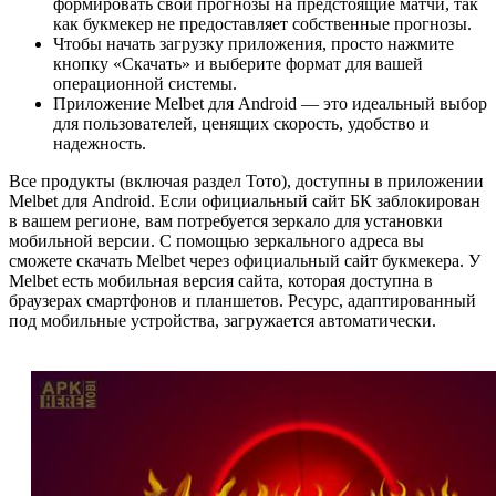
формировать свои прогнозы на предстоящие матчи, так
как букмекер не предоставляет собственные прогнозы.
Чтобы начать загрузку приложения, просто нажмите
кнопку «Скачать» и выберите формат для вашей
операционной системы.
Приложение Melbet для Android — это идеальный выбор
для пользователей, ценящих скорость, удобство и
надежность.
Все продукты (включая раздел Тото), доступны в приложении
Melbet для Android. Если официальный сайт БК заблокирован
в вашем регионе, вам потребуется зеркало для установки
мобильной версии. С помощью зеркального адреса вы
сможете скачать Melbet через официальный сайт букмекера. У
Melbet есть мобильная версия сайта, которая доступна в
браузерах смартфонов и планшетов. Ресурс, адаптированный
под мобильные устройства, загружается автоматически.