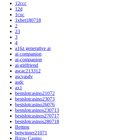
12ccc
12d
1cxc
1xbet180718
2
23
3
4
a16z generative ai
ai companion
ai-companion
ai-girlfriend
ascac213312
ascvasdv
asdc
ax1
bestslotcasino21072
bestslotcasino23073
bestslotcasino26076
bestslotcasinos230713
bestslotcasinos270717
bestslotcasinos280718
Betting
betwinner21071
Bizzo Casino