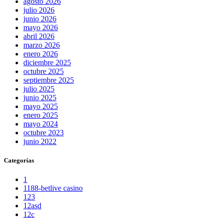
agosto 2026
julio 2026
junio 2026
mayo 2026
abril 2026
marzo 2026
enero 2026
diciembre 2025
octubre 2025
septiembre 2025
julio 2025
junio 2025
mayo 2025
enero 2025
mayo 2024
octubre 2023
junio 2022
Categorías
1
1188-betlive casino
123
12asd
12c