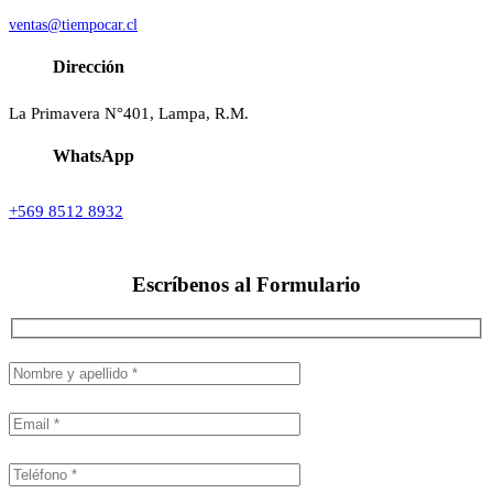
ventas@tiempocar.cl
Dirección
La Primavera N°401, Lampa, R.M.
WhatsApp
+569 8512 8932
Escríbenos al
Formulario